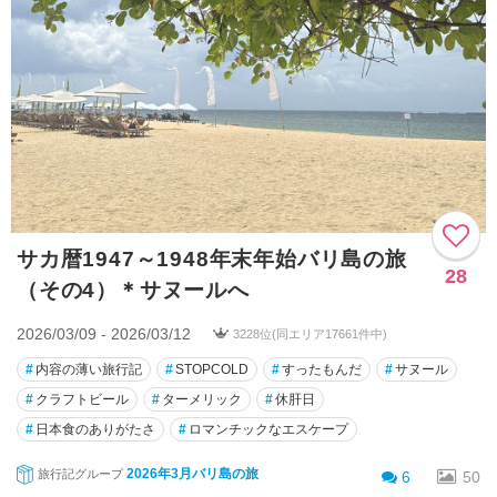
サカ暦1947～1948年末年始バリ島の旅
28
（その4）＊サヌールへ
2026/03/09 - 2026/03/12
3228位(同エリア17661件中)
#
内容の薄い旅行記
#
STOPCOLD
#
すったもんだ
#
サヌール
#
クラフトビール
#
ターメリック
#
休肝日
#
日本食のありがたさ
#
ロマンチックなエスケープ
2026年3月バリ島の旅
旅行記グループ
6
50