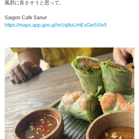
風邪に良さそうと思って。
Saigon Cafe Sanur
https://maps.app.goo.gl/xrUq8oUmExGw5Xtv5