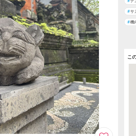
#
デ
#
サ
#
機
こ