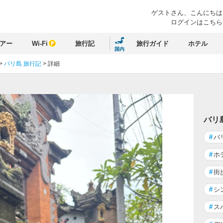
ゲストさん、
こんにちは
ログインはこちら
アー
Wi-Fi
旅行記
旅行ガイド
ホテル
国内
>
バリ島 旅行記
>
詳細
バリ
#
バ
#
ホ
#
街
#
シ
#
ス