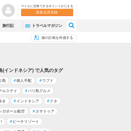
マイルに交換できるポイントがたまる
新規会員登録
×
旅行記
トラベルマガジン
旅の計画を作成する
島(インドネシア) で人気のタグ
リ島
#
個人手配
#
ウブド
テルステイ
#
バリ島グルメ
歩き
#
インドネシア
#
クタ
ンガポール航空
#
ヌサドゥア
パ
#
ビーチリゾート