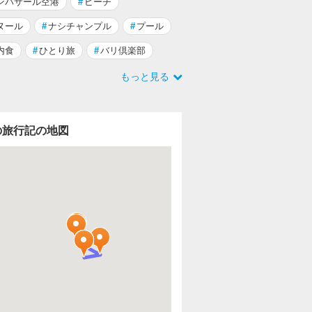
ンパサール空港
#
ビーチ
ヌール
#
ナシチャンプル
#
プール
内食
#
ひとり旅
#
バリ倶楽部
もっと見る
の旅行記の地図