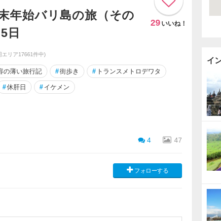
8年末年始バリ島の旅（その
29
いいね！
5日
(同エリア17661件中)
イ
容の薄い旅行記
#
街歩き
#
トランスメトロデワタ
#
休肝日
#
イケメン
4
47
フォローする