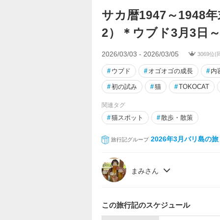
サカ暦1947～194
2）＊ウブド3月3日～
2026/03/03 - 2026/03/05
3069位
#
ウブド
#
オゴオゴの成長
#
内
#
初の試み
#
猫
#
TOKOCAT
関連タグ
#
猫スポット
#
散歩・散策
2026年3月バリ島の旅
旅行記グループ
まみさん
この旅行記のスケジュール