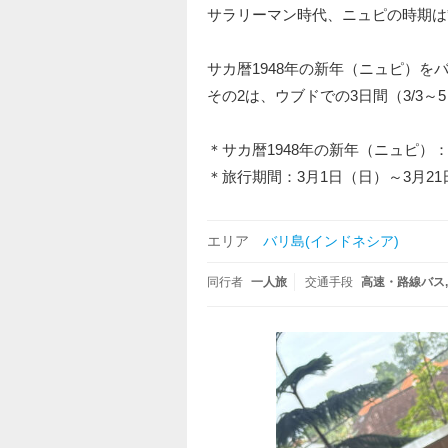
サラリーマン時代、ニュピの時期は
サカ暦1948年の新年（ニュピ）を
その2は、ウブドでの3日間（3/3～
＊サカ暦1948年の新年（ニュピ）：西
＊旅行期間：3月1日（日）～3月2
エリア
バリ島(インドネシア)
同行者
一人旅
交通手段
高速・路線バス