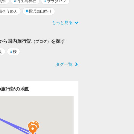
賀県
#
竹生島神社
#
サラダパン
鯖そうめん
#
長浜曳山祭り
もっと見る
から国内旅行記
を探す
（ブログ）
見
#
桜
タグ一覧
の旅行記の地図