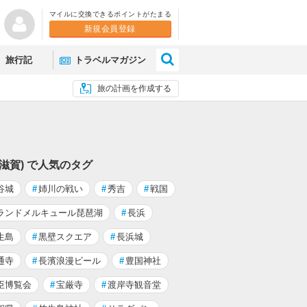
マイルに交換できるポイントがたまる
新規会員登録
×
旅行記
トラベルマガジン
旅の計画を作成する
(滋賀) で人気のタグ
谷城
#
姉川の戦い
#
秀吉
#
戦国
ランドメルキュール琵琶湖
#
長浜
生島
#
黒壁スクエア
#
長浜城
通寺
#
長濱浪漫ビール
#
豊国神社
臣博覧会
#
宝厳寺
#
渡岸寺観音堂