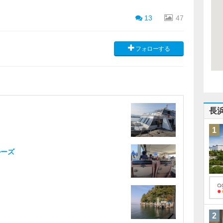
13
47
フォローする
長
1
ルーズ
2