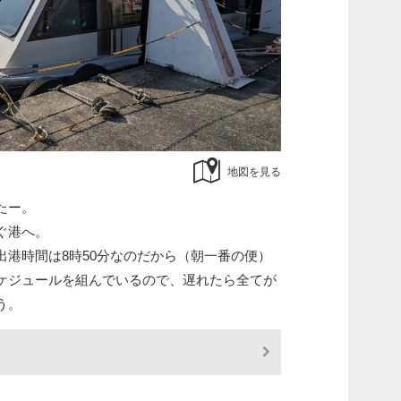
地図を見る
たー。
ぐ港へ。
出港時間は8時50分なのだから（朝一番の便）
ケジュールを組んでいるので、遅れたら全てが
う。