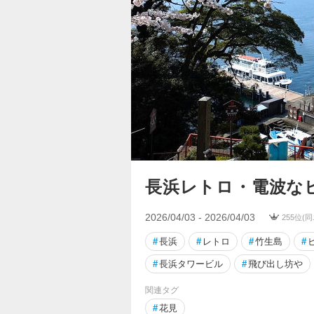
長浜レトロ・電波な
2026/04/03 - 2026/04/03
255位(
#
長浜
#
レトロ
#
竹生島
#
#
長浜タワービル
#
飛び出し坊や
関連タグ
#
花見