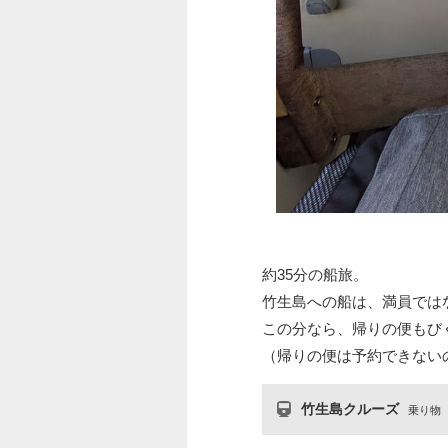
約35分の船旅。
竹生島への船は、満員では
この分なら、帰りの便もびく
（帰りの便は予約できない
竹生島クルーズ
乗り物