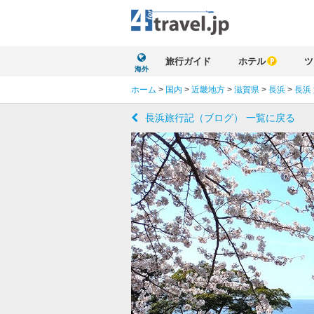
旅行ガイド
ホテル
ツ
海外
ホーム
>
国内
>
近畿地方
>
滋賀県
>
長浜
>
長浜
長浜旅行記（ブログ） 一覧に戻る