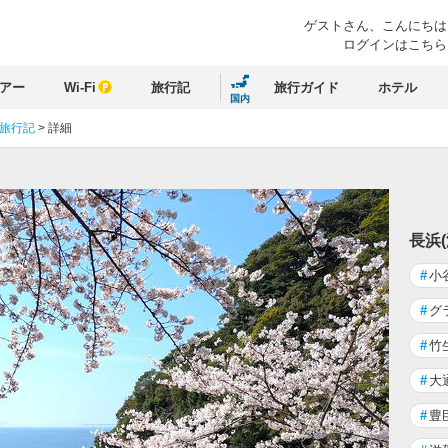
ゲストさん、
こんにちは
ログインはこちら
アー
Wi-Fi
旅行記
旅行ガイド
ホテル
国内
 旅行記
>
詳細
長浜
#
小
#
グ
#
竹
#
大
#
豊