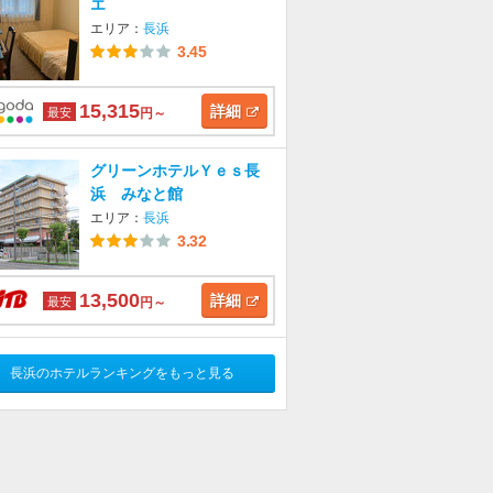
エ
エリア：
長浜
3.45
15,315
詳細
最安
円～
グリーンホテルＹｅｓ長
浜 みなと館
エリア：
長浜
3.32
13,500
詳細
最安
円～
長浜のホテルランキングをもっと見る