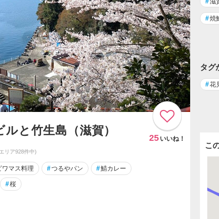
#
滋
#
焼
タグ
#
花
ビルと竹生島（滋賀）
25
いいね！
こ
同エリア928件中)
ビワマス料理
#
つるやパン
#
鯖カレー
#
桜