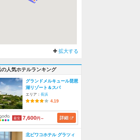
拡大する
浜の人気ホテルランキング
グランドメルキュール琵琶
湖リゾート＆スパ
エリア：
長浜
4.19
7,600
詳細
最安
円～
北ビワコホテル グラツィ