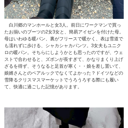
白川郷のマンホールと女3人。前日にワークマンで買っ
たお揃いのブーツの2女3女と、簡易アイゼンを付けた母。
母はいわゆる暖パン、裏がフリースで暖かく、表は雪道で
も濡れずに歩ける、シャカシャカパンツ。3女夫もユニク
ロの暖パン。そちらにしようかとも思ったのですが、ウェ
ストで合わせると、ズボンが長すぎて、かなりまくり上げ
ざるを得ず、そうなると足首が寒く・・娘を差し置いて、
娘婿さんとのペアルックでなくてよかった？ドイツなどの
雪降るクリスマスマーケットでうろうろする際にも履い
て、快適に過ごした記憶があります。