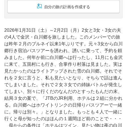
自分の旅の計画を作成する
2026年1月31日（土）～2月2日（月）2女と3女・3女の夫
の4人で金沢・白川郷を旅しました。このメンバーでの旅
は昨年２月のブルネイ以来1年ぶりです。元々3女から白川
郷行き宿泊バスツアーを誘われ、誘いに乗って、予約を頼
みました。何年か前に白川郷へは行ったし、11月にも金沢
に来て、五箇村にも行き、合掌作り村落は見ました。実は
見たかったのはライトアップされた雪の白川郷。それでそ
れを２女に言うと、私も見たいとなり、そちらで話は進ん
でしまいました。それで２女３女での姉妹バトルが発生し
てしまい、別々に行くだのなんだのとすったもんだの末、
結局３女の案で、「JTBのJR利用、ホテルは２組に分かれ
る。白川郷へはホワイトリンクの日帰りバスツアーで一緒
に。帰りは別々。」となりました。もっとも４人で一緒に
行くと母が知ったのはほんの１週間ほど前のことで・・・
母からの条件は「ホテルはツイン、見たい物は夜の白川