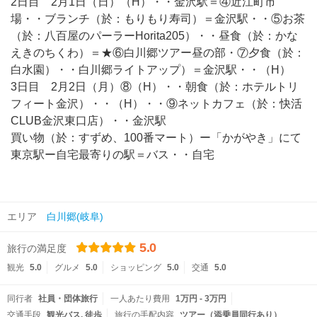
2日目 2月1日（日）（H）・・金沢駅＝④近江町市
場・・ブランチ（於：もりもり寿司）＝金沢駅・・⑤お茶
（於：八百屋のパーラーHorita205）・・昼食（於：かな
えきのちくわ）＝★⑥白川郷ツアー昼の部・⑦夕食（於：
白水園）・・白川郷ライトアップ）＝金沢駅・・（H）
3日目 2月2日（月）⑧（H）・・朝食（於：ホテルトリ
フィート金沢）・・（H）・・⑨ネットカフェ（於：快活
CLUB金沢東口店）・・金沢駅
買い物（於：すずめ、100番マート）ー「かがやき」にて
東京駅ー自宅最寄りの駅＝バス・・自宅
エリア
白川郷(岐阜)
5.0
旅行の満足度
観光
5.0
グルメ
5.0
ショッピング
5.0
交通
5.0
同行者
社員・団体旅行
一人あたり費用
1万円 - 3万円
交通手段
観光バス
徒歩
旅行の手配内容
ツアー（添乗員同行あり）