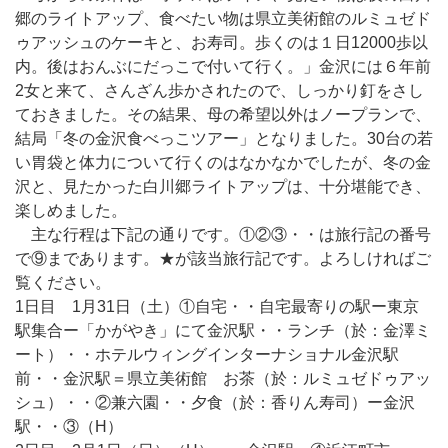
郷のライトアップ、食べたい物は県立美術館のルミュゼド
ゥアッシュのケーキと、お寿司。歩くのは１日12000歩以
内。後はおんぶにだっこで付いて行く。」金沢には６年前
2女と来て、さんざん歩かされたので、しっかり釘をさし
ておきました。その結果、母の希望以外はノープランで、
結局「冬の金沢食べっこツアー」となりました。30台の若
い胃袋と体力について行くのはなかなかでしたが、冬の金
沢と、見たかった白川郷ライトアップは、十分堪能でき、
楽しめました。
主な行程は下記の通りです。①②③・・は旅行記の番号
で⑨まであります。★が該当旅行記です。よろしければご
覧ください。
1日目 1月31日（土）①自宅・・自宅最寄りの駅ー東京
駅集合ー「かがやき」にて金沢駅・・ランチ（於：金澤ミ
ート）・・ホテルウィングインターナショナル金沢駅
前・・金沢駅＝県立美術館 お茶（於：ルミュゼドゥアッ
シュ）・・②兼六園・・夕食（於：香りん寿司）ー金沢
駅・・③（H）