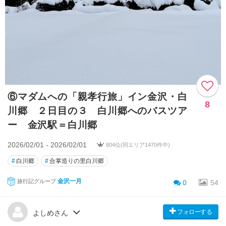
⑥マダムへの「親孝行旅」イン金沢・白
8
川郷 ２日目の３ 白川郷へのバスツア
ー 金沢駅＝白川郷
2026/02/01 - 2026/02/01
804位(同エリア1470件中)
#
白川郷
#
合掌造りの里白川郷
金沢一月
旅行記グループ
0
54
フォローする
よしめさん