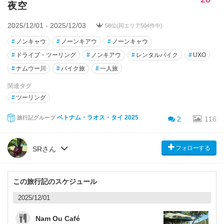
夜空
2025/12/01 - 2025/12/03
58位(同エリア504件中)
#
ノンキャウ
#
ノーンキアウ
#
ノーンキャウ
#
ドライブ・ツーリング
#
ノンキアウ
#
レンタルバイク
#
UXO
#
ナムウー川
#
バイク旅
#
一人旅
関連タグ
#
ツーリング
ベトナム・ラオス・タイ 2025
旅行記グループ
2
116
フォローする
SRさん
この旅行記のスケジュール
2025/12/01
Nam Ou Café