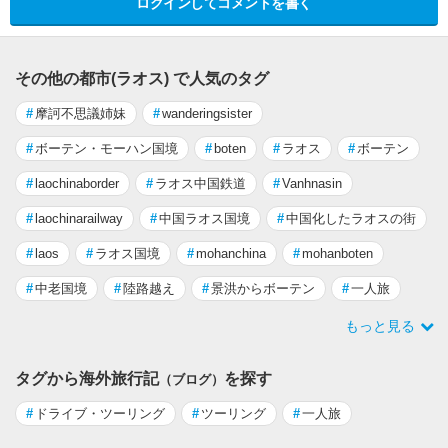
ログインしてコメントを書く
その他の都市(ラオス) で人気のタグ
#
摩訶不思議姉妹
#
wanderingsister
#
ボーテン・モーハン国境
#
boten
#
ラオス
#
ボーテン
#
laochinaborder
#
ラオス中国鉄道
#
Vanhnasin
#
laochinarailway
#
中国ラオス国境
#
中国化したラオスの街
#
laos
#
ラオス国境
#
mohanchina
#
mohanboten
#
中老国境
#
陸路越え
#
景洪からボーテン
#
一人旅
もっと見る
タグから海外旅行記
を探す
（ブログ）
#
ドライブ・ツーリング
#
ツーリング
#
一人旅