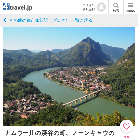
ログイン
新規登録
検索
MENU
その他の都市旅行記（ブログ） 一覧に戻る
ナムウー川の渓谷の町、ノーンキャウの
28