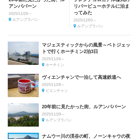
アンパバーン
リバービューホテルに泊ま
ってみた
2025/11/29～
ルアンプラバン
2025/12/03～
ルアンプラバン
マジェスティックからの風景～ベトジェッ
トで行くホーチミン2泊3日
2025/11/26～
ホーチミン
ヴィエンチャンで一泊して高速鉄道へ
2025/11/28～
ビエンチャン
20年前に見たかった街、ルアンパバーン
2025/11/29～
ルアンプラバン
ナムウー川の渓谷の町、ノーンキャウの夜