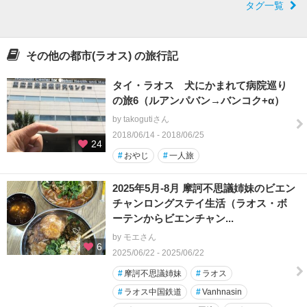
タグ一覧
その他の都市(ラオス) の旅行記
タイ・ラオス 犬にかまれて病院巡り
の旅6（ルアンパバン→バンコク+α）
by takogutiさん
2018/06/14 - 2018/06/25
24
#
おやじ
#
一人旅
2025年5月-8月 摩訶不思議姉妹のビエン
チャンロングステイ生活（ラオス・ボ
ーテンからビエンチャン...
by モエさん
6
2025/06/22 - 2025/06/22
#
摩訶不思議姉妹
#
ラオス
#
ラオス中国鉄道
#
Vanhnasin