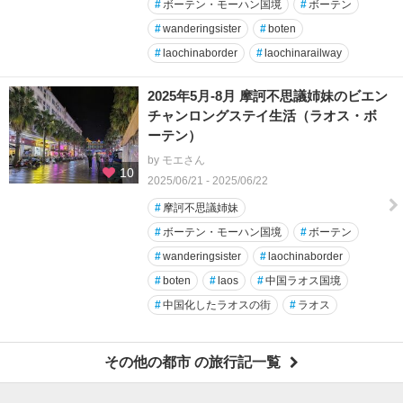
#
ボーテン・モーハン国境
#
ボーテン
#
wanderingsister
#
boten
#
laochinaborder
#
laochinarailway
2025年5月-8月 摩訶不思議姉妹のビエン
チャンロングステイ生活（ラオス・ボ
ーテン）
by モエさん
10
2025/06/21 - 2025/06/22
#
摩訶不思議姉妹
#
ボーテン・モーハン国境
#
ボーテン
#
wanderingsister
#
laochinaborder
#
boten
#
laos
#
中国ラオス国境
#
中国化したラオスの街
#
ラオス
その他の都市 の旅行記一覧