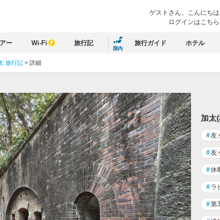
ゲストさん、
こんにちは
ログインはこちら
アー
Wi-Fi
旅行記
旅行ガイド
ホテル
国内
太 旅行記
>
詳細
加太
#
友
#
友
#
休
#
ラ
#
第