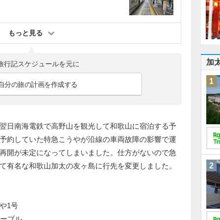
もっと見る
加
旅行記スケジュールを元に
1
自分の旅の計画を作成する
翌日南海電鉄で高野山を観光して和歌山に宿泊する予
予約していた特急こうやが沿線の車両故障の影響で運
再開が未定になってしまいました。仕方がないので急
て有名な和歌山加太の友ヶ島に行先を変更しました。
2
うや1号
山ケーブル