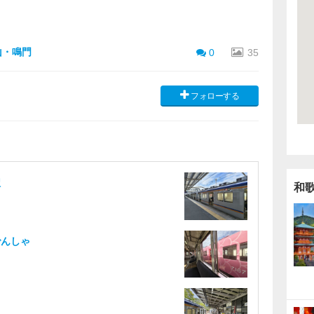
山・鳴門
0
35
フォローする
駅
和
でんしゃ