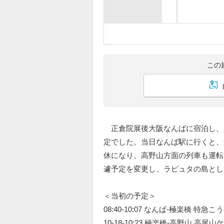
この
正倉院展後大阪なんばに宿泊し、
定でした。当日なんば駅に行くと、
休になり、高野山方面の列車も運転
遽予定を変更し、ラピュタの島とし
＜当初の予定＞
08:40-10:07 なんば-極楽橋 特急こ
10-18-10:23 極楽橋-高野山 高尾