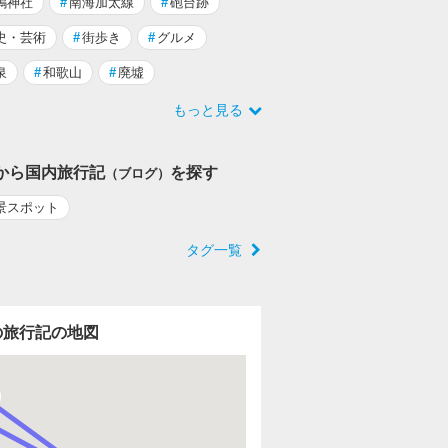
嶋神社
#
南海加太線
#
砲台跡
史・芸術
#
街歩き
#
グルメ
泉
#
和歌山
#
廃墟
もっと見る
から国内旅行記
を探す
（ブログ）
景スポット
タグ一覧
の旅行記の地図