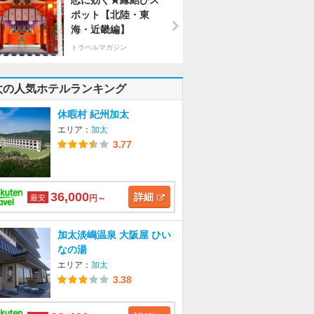
恋に効く★縁結びス
ポット【北陸・東
海・近畿編】
トラベルマガジン
太の人気ホテルランキング
休暇村 紀州加太
エリア：
加太
3.77
36,000
詳細
最安
円～
加太淡嶋温泉 大阪屋 ひい
なの湯
エリア：
加太
3.38