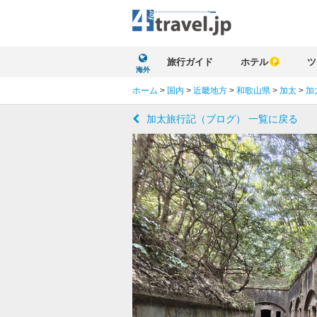
旅行ガイド
ホテル
ツ
海外
ホーム
>
国内
>
近畿地方
>
和歌山県
>
加太
>
加
加太旅行記（ブログ） 一覧に戻る