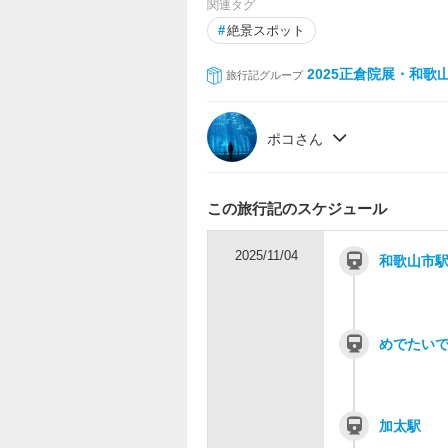
関連タグ
#
絶景スポット
2025正倉院展・和歌
旅行記グループ
ポコさん
この旅行記のスケジュール
2025/11/04
和歌山市
めでたい
加太駅