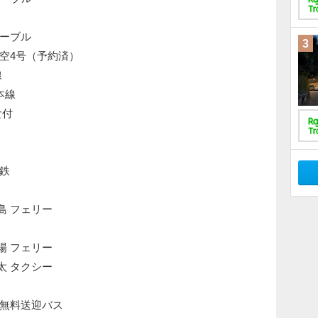
山ケーブル
3
列車天空4号（予約済）
線
勢本線
食付
電鉄
ヶ島 フェリー
船場 フェリー
加太 タクシー
太駅 無料送迎バス