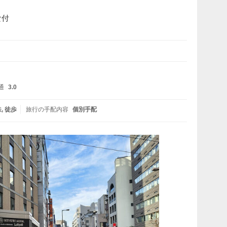
食付
通
3.0
鉄
徒歩
旅行の手配内容
個別手配