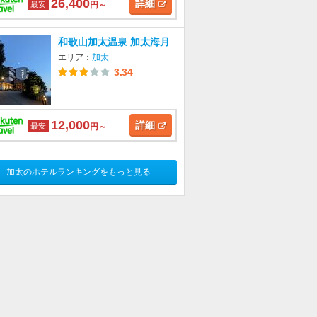
26,400
詳細
最安
円～
和歌山加太温泉 加太海月
エリア：
加太
3.34
12,000
詳細
最安
円～
加太のホテルランキングをもっと見る