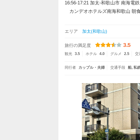
16:56-17:21 加太-和歌山市 南海電鉄
カンデオホテルズ南海和歌山 朝
エリア
加太(和歌山)
3.5
旅行の満足度
観光
3.5
ホテル
4.0
グルメ
2.5
交
同行者
カップル・夫婦
交通手段
船
私