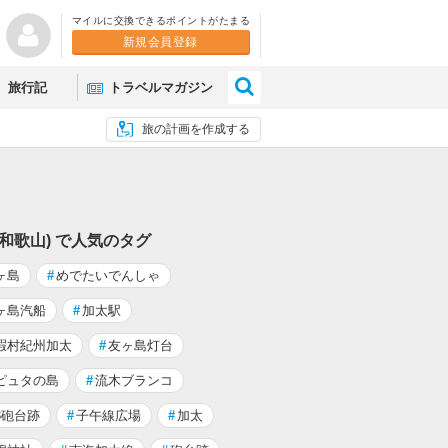
マイルに交換できるポイントがたまる
新規会員登録
×
旅行記
トラベルマガジン
旅の計画を作成する
(和歌山) で人気のタグ
ヶ島
#
めでたいでんしゃ
ヶ島汽船
#
加太駅
暇村紀州加太
#
友ヶ島灯台
ピュタの島
#
流木ブランコ
3砲台跡
#
子午線広場
#
加太