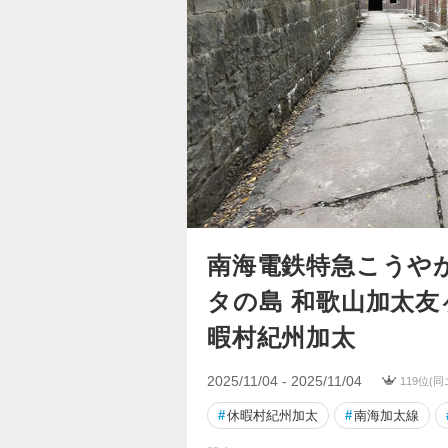
南海電鉄特急こうや
タの島 和歌山加太
暇村紀州加太
2025/11/04 - 2025/11/04
119位(
#
休暇村紀州加太
#
南海加太線