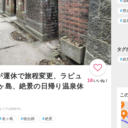
#
淡
#
歴
#
温
タグ
#
絶
が運休で旅程変更、ラピュ
18
いいね！
友ヶ島、絶景の日帰り温泉休
こ
同エリア239件中)
#
友ヶ島
#
砲台跡
#
絶景