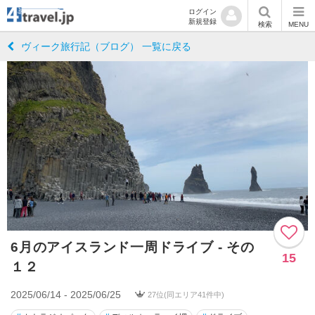
ログイン
新規登録
検索
MENU
ヴィーク旅行記（ブログ） 一覧に戻る
6月のアイスランド一周ドライブ - その
15
１２
2025/06/14 - 2025/06/25
27位(同エリア41件中)