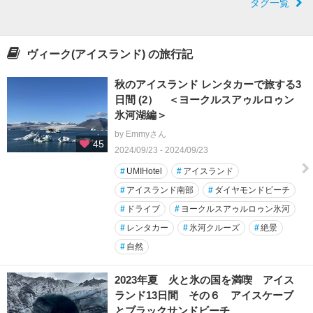
タグ一覧
ヴィーク(アイスランド) の旅行記
秋のアイスランド レンタカーで旅する3
日間 (2） ＜ヨークルスアゥルロゥン
氷河湖編＞
by Emmyさん
45
2024/09/23 - 2024/09/23
#
UMIHotel
#
アイスランド
#
アイスランド南部
#
ダイヤモンドビーチ
#
ドライブ
#
ヨークルスアゥルロゥン氷河
#
レンタカー
#
氷河クルーズ
#
絶景
#
自然
2023年夏 火と氷の国を満喫 アイス
ランド13日間 その６ アイスケーブ
とブラックサンドビーチ