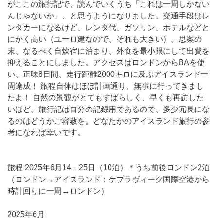
がここの旅行記で、読んでいくうち「これは一周しかない
んじゃないか」、と思うようになりました。交通手段はレ
ンタカーになるけど、レンタ代、ガソリン、ホテルなどと
にかく高い（ユーロ建なので、それも大きい）。思案の
末、なるべく自炊宿に泊まり、外食を最小限にして出費を
抑えることにしました。アクセスはロンドンからBAを使
い、正味8日間、走行距離2000キロに及ぶアイスランド一
周達成！ 旅程自体はほぼ計画通り、無事に行ってきまし
たよ！ 自然の景観がとてもすばらしく、早くも再訪した
いほど。旅行記は自分の記録用であるので、多少冗長にな
るのはどうかご容赦を。どなたかのアイスランド旅行の参
考になれば幸いです。
旅程 2025年6月14－25日（10泊）＊うち前後ロンドン2泊
（ロンドン→アイスランド：ケプラヴィーク国際空港から
時計回りに一周→ロンドン）
2025年6月