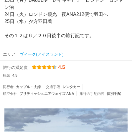
23日（月）BA801便 レイキャビクーロンドン ロンド
ン泊
24日（火）ロンドン観光 夜ANA212便で羽田へ
25日（水）夕方羽田着
その１２は６／２０日後半の旅行記です。
エリア
ヴィーク(アイスランド)
4.5
旅行の満足度
観光
4.5
同行者
カップル・夫婦
交通手段
レンタカー
航空会社
ブリティッシュエアウェイズ ANA
旅行の手配内容
個別手配