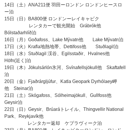
14日（土）ANA211便 羽田ーロンドン ロンドンヒースロ
ー泊
15日（日）BA800便 ロンドンーレイキャビク
レンタカーで観光開始 Grábrók他
Bólstaðarhlíð泊
16日（月）Goðafoss、Lake Mývatn他 Lake Mývatn泊
17日（火）Krafla地熱地帯、Dettifoss他 Stuðlagil泊
18日（水）Stuðlagil 渓谷、Egilsstaðir、Hvalnes他
Höfn(近く)泊
19日（木）Jökulsárlón氷河、Svínafellsjökull他 Skaftafell
泊
20日（金）Fjaðrárgljúfur、Katla Geopark Dyrhólaey岬
他 Steinar泊
21日（土）Skógafoss、Sólheimajökull、Gullfoss他
Geysir泊
22日（日）Geysir、Brúaráトレイル、Thingvellir National
Park、Reykjavík他
レンタカー返却 ケプラヴィーク泊