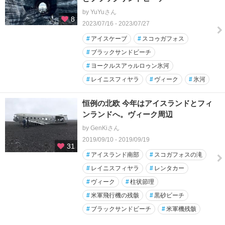
by YuYuさん
8
2023/07/16 - 2023/07/27
#
アイスケーブ
#
スコゥガフォス
#
ブラックサンドビーチ
#
ヨークルスアゥルロゥン氷河
#
レイニスフィヤラ
#
ヴィーク
#
氷河
恒例の北欧 今年はアイスランドとフィ
ンランドへ。ヴィーク周辺
by GenKiさん
2019/09/10 - 2019/09/19
31
#
アイスランド南部
#
スコガフォスの滝
#
レイニスフィヤラ
#
レンタカー
#
ヴィーク
#
柱状節理
#
米軍飛行機の残骸
#
黒砂ビーチ
#
ブラックサンドビーチ
#
米軍機残骸