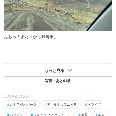
おおっ！また上から対向車。
もっと見る
写真：あと
94
枚
この旅行記のタグ
#
カトラジオパーク
#
ディルホゥラエイ岬
#
ドライブ
#
パフィン
#
レイニスフィヤラビーチ
#
絶景
#
奇岩