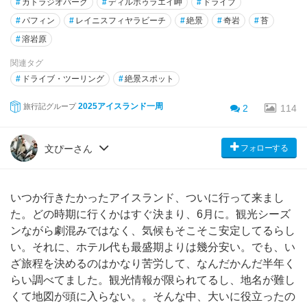
#
カトラジオパーク
#
ディルホゥラエイ岬
#
ドライブ
#
パフィン
#
レイニスフィヤラビーチ
#
絶景
#
奇岩
#
苔
#
溶岩原
関連タグ
#
ドライブ・ツーリング
#
絶景スポット
2025アイスランド一周
旅行記グループ
2
114
フォローする
文ぴーさん
いつか行きたかったアイスランド、ついに行って来まし
た。どの時期に行くかはすぐ決まり、6月に。観光シーズ
ンながら劇混みではなく、気候もそこそこ安定してるらし
い。それに、ホテル代も最盛期よりは幾分安い。でも、い
ざ旅程を決めるのはかなり苦労して、なんだかんだ半年く
らい調べてました。観光情報が限られてるし、地名が難し
くて地図が頭に入らない。。そんな中、大いに役立ったの