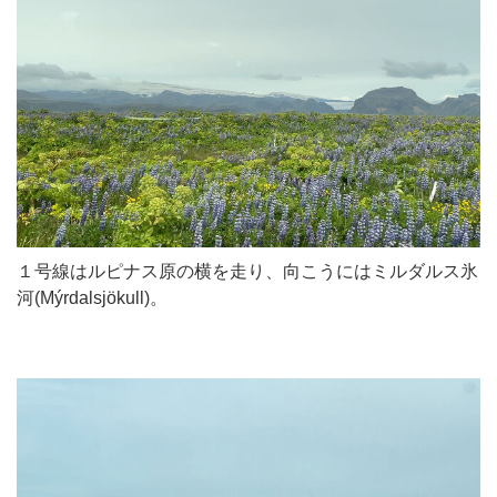
１号線はルピナス原の横を走り、向こうにはミルダルス氷
河(Mýrdalsjökull)。