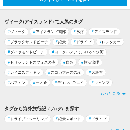
ヴィーク(アイスランド) で人気のタグ
#
ヴィーク
#
アイスランド南部
#
氷河
#
アイスランド
#
ブラックサンドビーチ
#
絶景
#
ドライブ
#
レンタカー
#
ダイヤモンドビーチ
#
ヨークルスアゥルロゥン氷河
#
セリャラントスフォスの滝
#
自然
#
柱状節理
#
レイニスフィヤラ
#
スコガフォスの滝
#
大瀑布
#
パフィン
#
一人旅
#
ディルホラエイ
#
キャンプ
もっと見る
タグから海外旅行記
を探す
（ブログ）
#
ドライブ・ツーリング
#
絶景スポット
#
ドライブ