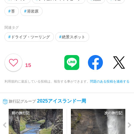
#
苔
#
溶岩原
関連タグ
#
ドライブ・ツーリング
#
絶景スポット
15
利用規約に違反している投稿は、報告する事ができます。
問題のある投稿を連絡する
2025アイスランド一周
旅行記グループ
前の旅行記
次の旅行記