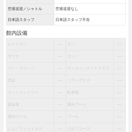
空港送迎／シャトル
空港送迎なし
日本語スタッフ
日本語スタッフ不在
館内設備
―
―
レストラン
スパ
―
―
サウナ
カジノ
―
―
バー・ラウンジ
ディスコ／ナイトクラブ
―
―
売店
ツアーデスク
―
―
コインランドリー
駐車場
―
―
宴会場
屋外プール
―
―
屋内プール
プール
―
―
ジム／フィットネス
ゴルフコース