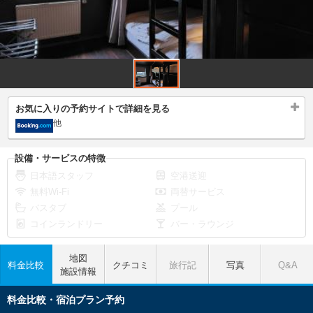
お気に入りの予約サイトで詳細を見る
他
設備・サービスの特徴
日本語スタッフ
空港送迎
無料Wi-Fi
両替サービス
バスタブ
プール
コインランドリー
バー・ラウンジ
地図
料金比較
クチコミ
旅行記
写真
Q&A
施設情報
料金比較・宿泊プラン予約