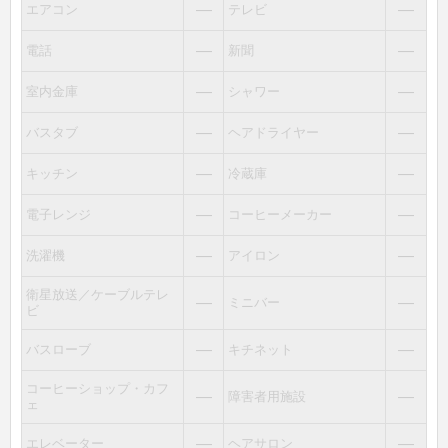
―
―
エアコン
テレビ
―
―
電話
新聞
―
―
室内金庫
シャワー
―
―
バスタブ
ヘアドライヤー
―
―
キッチン
冷蔵庫
―
―
電子レンジ
コーヒーメーカー
―
―
洗濯機
アイロン
衛星放送／ケーブルテレ
―
―
ミニバー
ビ
―
―
バスローブ
キチネット
コーヒーショップ・カフ
―
―
障害者用施設
ェ
―
―
エレベーター
ヘアサロン