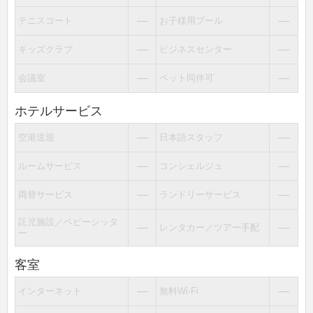
―
―
テニスコート
お子様用プール
―
―
キッズクラブ
ビジネスセンター
―
―
会議室
ペット同伴可
ホテルサービス
―
―
空港送迎
日本語スタッフ
―
―
ルームサービス
コンシェルジュ
―
―
両替サービス
ランドリーサービス
託児施設／ベビーシッタ
―
―
レンタカー／ツアー手配
ー
客室
―
―
インターネット
無料Wi-Fi