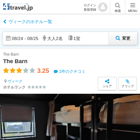
ログイン
新規登録
検索
MENU
ヴィークのホテル一覧
08
/
24
-
08
/
25
大人
2
名
1
室
変更
The Barn
The Barn
3.25
1件のクチコミ
ヴィーク
シェア
クリップ
ホテルランク