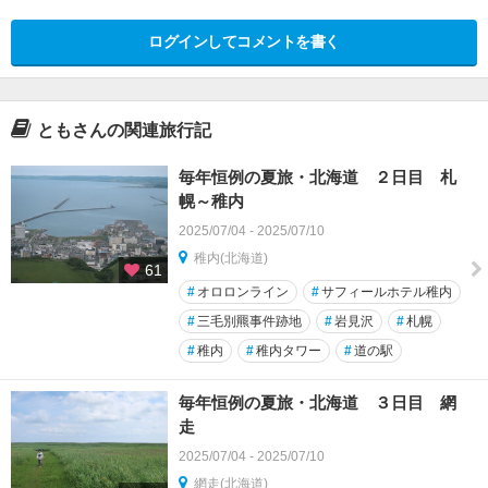
ログインしてコメントを書く
ともさんの関連旅行記
毎年恒例の夏旅・北海道 ２日目 札
幌～稚内
2025/07/04 - 2025/07/10
稚内(北海道)
61
#
オロロンライン
#
サフィールホテル稚内
#
三毛別羆事件跡地
#
岩見沢
#
札幌
#
稚内
#
稚内タワー
#
道の駅
毎年恒例の夏旅・北海道 ３日目 網
走
2025/07/04 - 2025/07/10
網走(北海道)