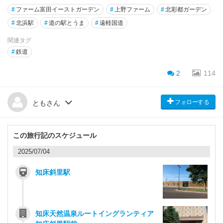
#
ファーム富田イーストガーデン
#
上野ファーム
#
北彩都ガーデン
#
北浜駅
#
道の駅とうま
#
遠軽国道
関連タグ
#
鉄道
2
114
フォローする
ともさん
この旅行記のスケジュール
2025/07/04
知床斜里駅
知床天然温泉ルートイングランティア