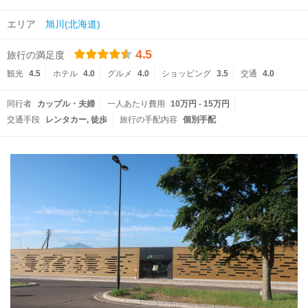
エリア
旭川(北海道)
4.5
旅行の満足度
観光
4.5
ホテル
4.0
グルメ
4.0
ショッピング
3.5
交通
4.0
同行者
カップル・夫婦
一人あたり費用
10万円 - 15万円
交通手段
レンタカー
徒歩
旅行の手配内容
個別手配