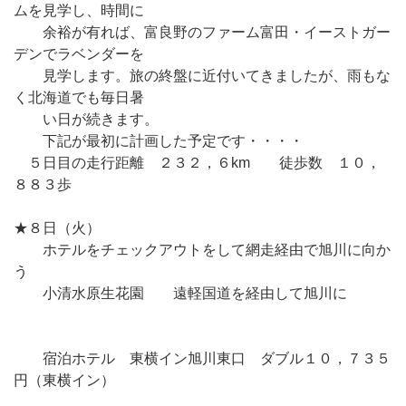
ムを見学し、時間に
余裕が有れば、富良野のファーム富田・イーストガー
デンでラベンダーを
見学します。旅の終盤に近付いてきましたが、雨もな
く北海道でも毎日暑
い日が続きます。
下記が最初に計画した予定です・・・・
５日目の走行距離 ２３２，６km 徒歩数 １０，
８８３歩
★８日（火）
ホテルをチェックアウトをして網走経由で旭川に向か
う
小清水原生花園 遠軽国道を経由して旭川に
宿泊ホテル 東横イン旭川東口 ダブル１０，７３５
円（東横イン）