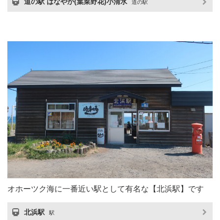
道の駅 はなやか(葉菜野花)小清水
道の駅
オホーツク海に一番近い駅として有名な【北浜駅】です
北浜駅
駅