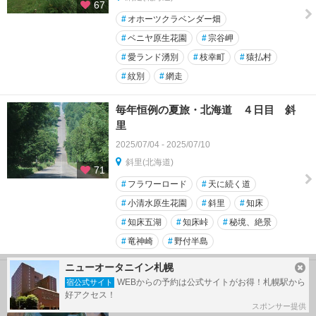
67
#
オホーツクラベンダー畑
#
ベニヤ原生花園
#
宗谷岬
#
愛ランド湧別
#
枝幸町
#
猿払村
#
紋別
#
網走
毎年恒例の夏旅・北海道 ４日目 斜
里
2025/07/04 - 2025/07/10
斜里(北海道)
71
#
フラワーロード
#
天に続く道
#
小清水原生花園
#
斜里
#
知床
#
知床五湖
#
知床峠
#
秘境、絶景
#
竜神崎
#
野付半島
ニューオータニイン札幌
毎年恒例の夏旅・北海道 ６日目 小
WEBからの予約は公式サイトがお得！札幌駅から
宿公式サイト
樽
好アクセス！
スポンサー提供
2025/07/04 - 2025/07/10