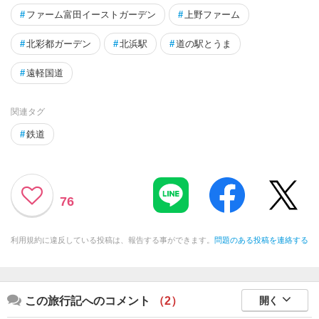
#
ファーム富田イーストガーデン
#
上野ファーム
#
北彩都ガーデン
#
北浜駅
#
道の駅とうま
#
遠軽国道
関連タグ
#
鉄道
76
利用規約に違反している投稿は、報告する事ができます。
問題のある投稿を連絡する
この旅行記へのコメント
（2）
開く