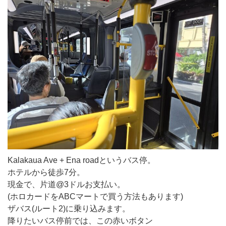
Kalakaua Ave + Ena roadというバス停。
ホテルから徒歩7分。
現金で、片道@3ドルお支払い。
(ホロカードをABCマートで買う方法もあります)
ザバス(ルート2)に乗り込みます。
降りたいバス停前では、この赤いボタン