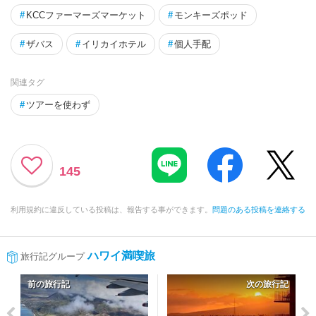
#
KCCファーマーズマーケット
#
モンキーズポッド
#
ザバス
#
イリカイホテル
#
個人手配
関連タグ
#
ツアーを使わず
145
利用規約に違反している投稿は、報告する事ができます。
問題のある投稿を連絡する
ハワイ満喫旅
旅行記グループ
前の旅行記
次の旅行記