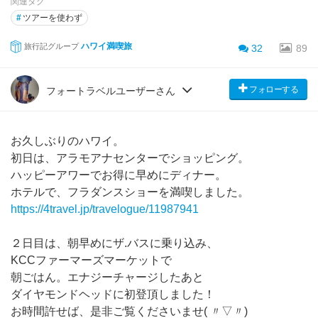
関連タグ
#
ツアーを使わず
ハワイ満喫旅
旅行記グループ
32
89
フォローする
フォートラベルユーザーさん
お久しぶりのハワイ。
初日は、アラモアナセンターでショッピング。
ハッピーアワーでお得に早めにディナー。
ホテルで、フラダンスショーを満喫しました。
https://4travel.jp/travelogue/11987941
２日目は、朝早めにザ.バスに乗り込み、
KCCファーマーズマーケットで
朝ごはん。エナジーチャージしたあと
ダイヤモンドヘッドに初登頂しました！
お時間許せば、是非ご覧くださいませ( 〃▽〃)