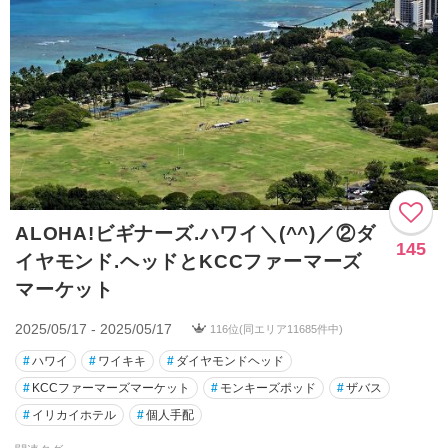
ALOHA!ビギナーズ.ハワイ＼(^^)／②ダ
145
イヤモンド.ヘッドとKCCファーマーズ
マーケット
2025/05/17 - 2025/05/17
116位(同エリア11685件中)
#
ハワイ
#
ワイキキ
#
ダイヤモンドヘッド
#
KCCファーマーズマーケット
#
モンキーズポッド
#
ザバス
#
イリカイホテル
#
個人手配