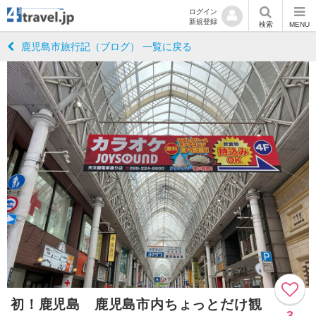
ログイン
新規登録
検索
MENU
鹿児島市旅行記（ブログ） 一覧に戻る
初！鹿児島 鹿児島市内ちょっとだけ観
3