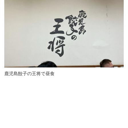
鹿児島餃子の王将で昼食