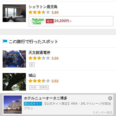
シェラトン鹿児島
3.89
24,200
円～
最安
この旅行で行ったスポット
天文館通電停
3.26
駅
城山
3.52
自然・景勝地
ホテルニューオータニ博多
城山展望所
【公式サイト限定】ANA・JALマイレージ付宿泊
3.98
宿公式サイト
プラン
名所・史跡
スポンサー提供