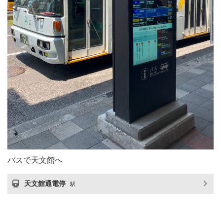
バスで天文館へ
天文館通電停
駅