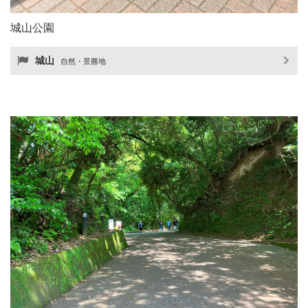
城山公園
城山
自然・景勝地