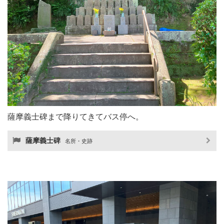
薩摩義士碑まで降りてきてバス停へ。
薩摩義士碑
名所・史跡