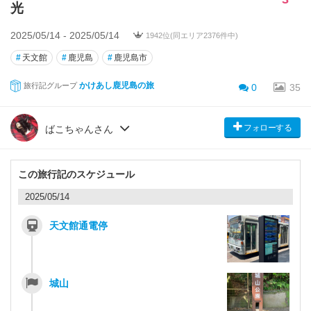
光
2025/05/14 - 2025/05/14
1942位(同エリア2376件中)
#
天文館
#
鹿児島
#
鹿児島市
かけあし鹿児島の旅
旅行記グループ
0
35
フォローする
ばこちゃんさん
この旅行記のスケジュール
2025/05/14
天文館通電停
城山