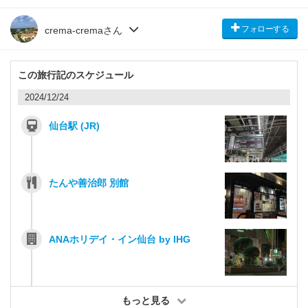
フォローする
crema-cremaさん
この旅行記のスケジュール
2024/12/24
仙台駅 (JR)
たんや善治郎 別館
ANAホリデイ・イン仙台 by IHG
もっと見る