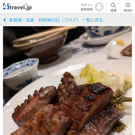
ログイン
新規登録
検索
MENU
多賀城・塩釜・利府旅行記（ブログ） 一覧に戻る