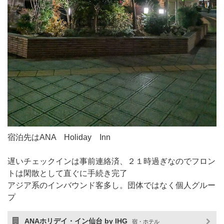
宿泊先はANA Holiday Inn
遅いチェックインは事前連絡済、２１時過ぎなのでフロン
トは閑散として直ぐに手続き完了
アジア系のインバウンド客多し。団体ではなく個人グルー
プ
ANAホリデイ・イン仙台 by IHG
宿・ホテル