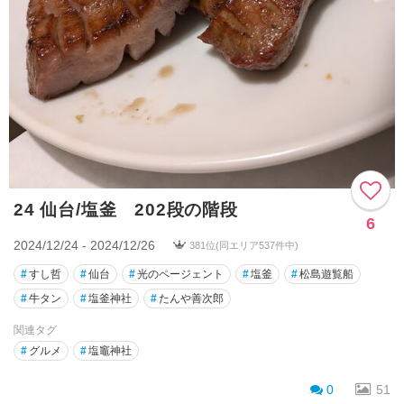
24 仙台/塩釜 202段の階段
6
2024/12/24 - 2024/12/26
381位(同エリア537件中)
#
すし哲
#
仙台
#
光のページェント
#
塩釜
#
松島遊覧船
#
牛タン
#
塩釜神社
#
たんや善次郎
関連タグ
#
グルメ
#
塩竈神社
0
51