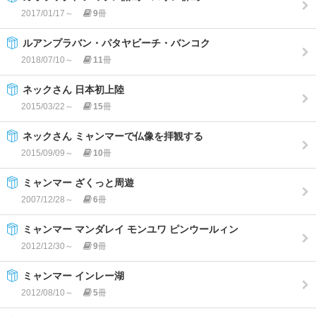
2017/01/17～
9
冊
ルアンプラバン・パタヤビーチ・バンコク
2018/07/10～
11
冊
ネックさん 日本初上陸
2015/03/22～
15
冊
ネックさん ミャンマーで仏像を拝観する
2015/09/09～
10
冊
ミャンマー ざくっと周遊
2007/12/28～
6
冊
ミャンマー マンダレイ モンユワ ピンウールィン
2012/12/30～
9
冊
ミャンマー インレー湖
2012/08/10～
5
冊