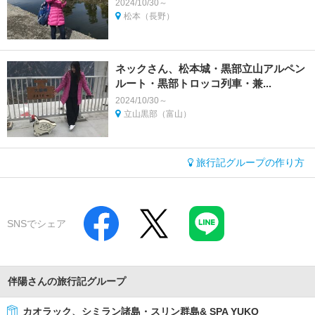
2024/10/30～
松本（長野）
ネックさん、松本城・黒部立山アルペン
ルート・黒部トロッコ列車・兼...
2024/10/30～
立山黒部（富山）
旅行記グループの作り方
SNSでシェア
伴陽さんの旅行記グループ
カオラック、シミラン諸島・スリン群島& SPA YUKO