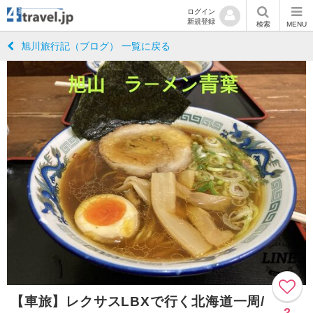
ログイン
新規登録
検索
MENU
旭川旅行記（ブログ） 一覧に戻る
【車旅】レクサスLBXで行く北海道一周/
2