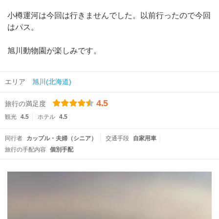
小樽運河は今回は行きませんでした。以前行ったので今回
はパス。
旭川動物園が楽しみです。
エリア
旭川(北海道)
4.5
旅行の満足度
観光
4.5
ホテル
4.5
同行者
カップル・夫婦（シニア）
交通手段
自家用車
旅行の手配内容
個別手配