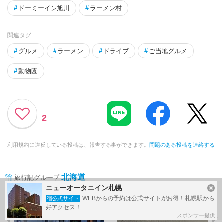
#
ドーミーイン旭川
#
ラーメン村
関連タグ
#
グルメ
#
ラーメン
#
ドライブ
#
ご当地グルメ
#
動物園
2
利用規約に違反している投稿は、報告する事ができます。
問題のある投稿を連絡する
北海道
旅行記グループ
ニューオータニイン札幌
前の旅行記
次の旅行記
WEBからの予約は公式サイトがお得！札幌駅から
宿公式サイト
好アクセス！
スポンサー提供