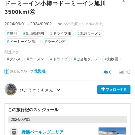
ドーミーイン小樽⇒ドーミーイン旭川
3500km/④
2024/09/01 - 2024/09/02
2228位(同エリア2636件中)
#
旭川
#
旭山動物園
#
ドライブ旅
#
旭川ラーメン
#
ドーミーイン旭川
#
ラーメン村
関連タグ
#
グルメ
#
ラーメン
#
ドライブ
#
ご当地グルメ
#
動物園
北海道
旅行記グループ
0
42
フォローする
ひこうきくもさん
この旅行記のスケジュール
2024/09/01
野幌パーキングエリア