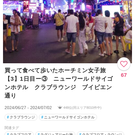
買って食べて歩いたホーチミン女子旅
67
【3】1日目ー③ ニューワールドサイゴ
ンホテル クラブラウンジ ブイビエン
通り
2024/06/27 - 2024/07/02
448位(同エリア8010件中)
#
クラブラウンジ
#
ニューワールドサイゴンホテル
関連タグ
#
クラブフロア
#
ラグジュアリーな旅
#
クラブフロア・ラウンジ