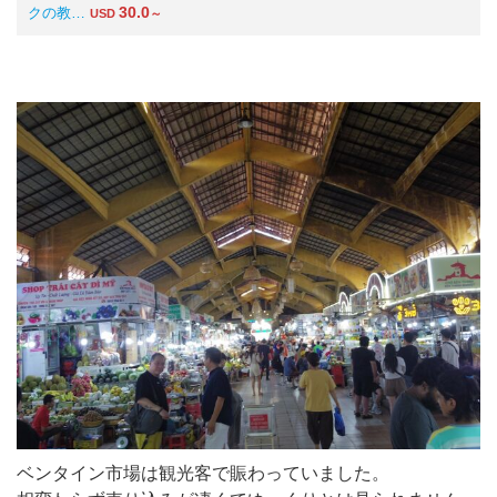
30.0
クの教…
USD
～
ベンタイン市場は観光客で賑わっていました。