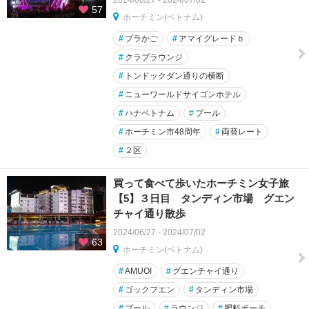
57
ホーチミン(ベトナム)
#
プラかご
#
アマイグレードｂ
#
クラブラウンジ
#
トンドックダン通りの横断
#
ニューワールドサイゴンホテル
#
ハナベトナム
#
プール
#
ホーチミン市48周年
#
両替レート
#
２区
買って食べて歩いたホーチミン女子旅
【5】３日目 タンディン市場 グエン
チャイ通り散歩
2024/06/27 - 2024/07/02
63
ホーチミン(ベトナム)
#
AMUOI
#
グエンチャイ通り
#
ゴックフエン
#
タンディン市場
#
プール
#
ラウンジ
#
肥料ポーチ