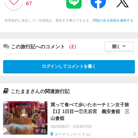
67
利用規約に違反している投稿は、報告する事ができます。
問題のある投稿を連絡する
この旅行記へのコメント
（2）
開く
ログインしてコメントを書く
こたままさんの関連旅行記
買って食べて歩いたホーチミン女子旅
【1】1日目ー①天后宮 義安會舘 三
山會舘
2024/06/27 - 2024/07/02
82
ホーチミン(ベトナム)