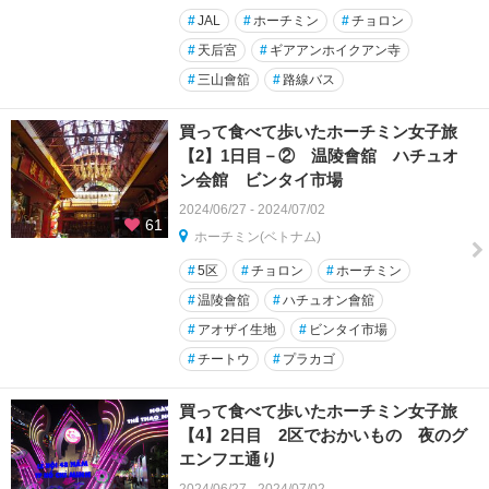
#
JAL
#
ホーチミン
#
チョロン
#
天后宮
#
ギアアンホイクアン寺
#
三山會舘
#
路線バス
買って食べて歩いたホーチミン女子旅
【2】1日目－② 温陵會舘 ハチュオ
ン会館 ビンタイ市場
2024/06/27 - 2024/07/02
61
ホーチミン(ベトナム)
#
5区
#
チョロン
#
ホーチミン
#
温陵會舘
#
ハチュオン會舘
#
アオザイ生地
#
ビンタイ市場
#
チートウ
#
プラカゴ
買って食べて歩いたホーチミン女子旅
【4】2日目 2区でおかいもの 夜のグ
エンフエ通り
2024/06/27 - 2024/07/02