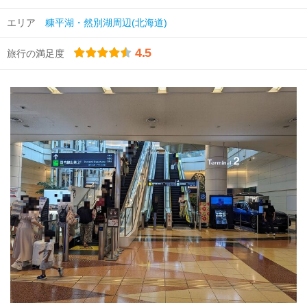
エリア
糠平湖・然別湖周辺(北海道)
4.5
旅行の満足度