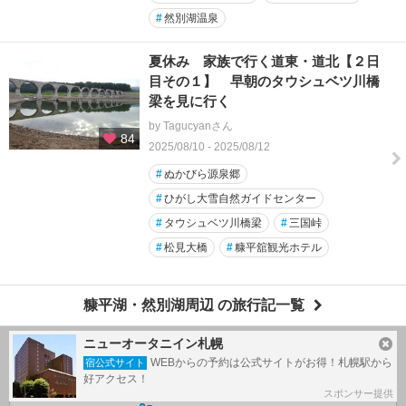
#
然別湖温泉
夏休み 家族で行く道東・道北【２日
目その１】 早朝のタウシュベツ川橋
梁を見に行く
by Tagucyanさん
84
2025/08/10 - 2025/08/12
#
ぬかびら源泉郷
#
ひがし大雪自然ガイドセンター
#
タウシュベツ川橋梁
#
三国峠
#
松見大橋
#
糠平舘観光ホテル
糠平湖・然別湖周辺 の旅行記一覧
ニューオータニイン札幌
WEBからの予約は公式サイトがお得！札幌駅から
旅の計画・記録
宿公式サイト
好アクセス！
スポンサー提供