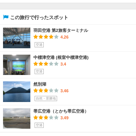
この旅行で行ったスポット
羽田空港 第2旅客ターミナル
4.26
空港
中標津空港 (根室中標津空港)
3.4
空港
然別湖
3.46
自然・景勝地
帯広空港（とかち帯広空港）
3.49
空港