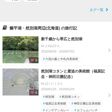
タグ一覧
糠平湖・然別湖周辺(北海道) の旅行記
新千歳から帯広と然別湖
by よねばさん
2026/06/30 - 2026/07/02
#
六花の森と中札内美術村
9
然別湖コタンと鹿追の美術館（福原記
念・神田日勝記念）
by ぱくにくさん
2026/01/25 - 2026/01/25
4
#
然別湖
#
然別湖コタン
#
福原記念美術館
#
神田日勝記念美術館
#
インデアンカレー
#
カフェムバンチ