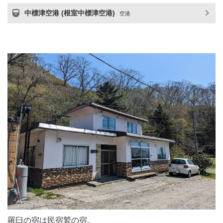
中標津空港 (根室中標津空港)
空港
羅臼の宿は民宿鷲の宿。