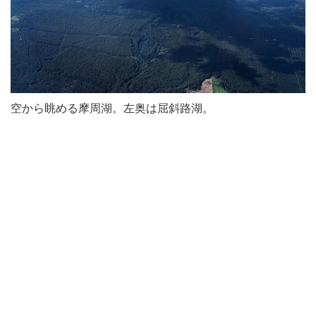
空から眺める摩周湖。左奥は屈斜路湖。