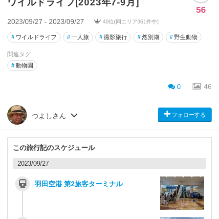
ワイルドライフ[2023年7-9月]
56
2023/09/27 - 2023/09/27
40位(同エリア361件中)
#
ワイルドライフ
#
一人旅
#
撮影旅行
#
然別湖
#
野生動物
関連タグ
#
動物園
0
46
フォローする
つよしさん
この旅行記のスケジュール
2023/09/27
羽田空港 第2旅客ターミナル