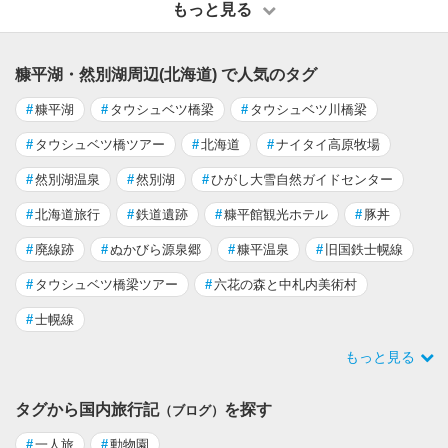
もっと見る
糠平湖・然別湖周辺(北海道) で人気のタグ
#
糠平湖
#
タウシュベツ橋梁
#
タウシュベツ川橋梁
#
タウシュベツ橋ツアー
#
北海道
#
ナイタイ高原牧場
#
然別湖温泉
#
然別湖
#
ひがし大雪自然ガイドセンター
#
北海道旅行
#
鉄道遺跡
#
糠平館観光ホテル
#
豚丼
#
廃線跡
#
ぬかびら源泉郷
#
糠平温泉
#
旧国鉄士幌線
#
タウシュベツ橋梁ツアー
#
六花の森と中札内美術村
#
士幌線
もっと見る
タグから国内旅行記
を探す
（ブログ）
#
一人旅
#
動物園