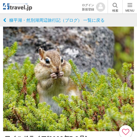
ログイン
新規登録
検索
MENU
糠平湖・然別湖周辺旅行記（ブログ） 一覧に戻る