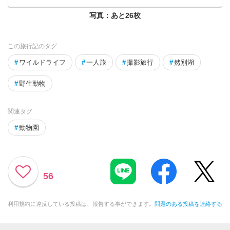
写真：あと
26
枚
この旅行記のタグ
#
ワイルドライフ
#
一人旅
#
撮影旅行
#
然別湖
#
野生動物
関連タグ
#
動物園
56
利用規約に違反している投稿は、報告する事ができます。
問題のある投稿を連絡する