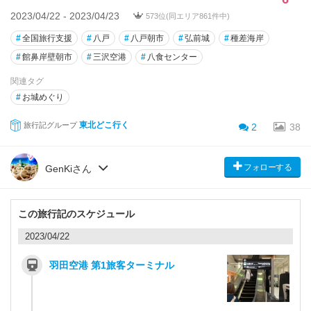
2023/04/22 - 2023/04/23
573位(同エリア861件中)
#
全国旅行支援
#
八戸
#
八戸朝市
#
弘前城
#
種差海岸
#
館鼻岸壁朝市
#
三沢空港
#
八食センター
関連タグ
#
お城めぐり
東北どこ行く
旅行記グループ
2
38
フォローする
GenKiさん
この旅行記のスケジュール
2023/04/22
羽田空港 第1旅客ターミナル