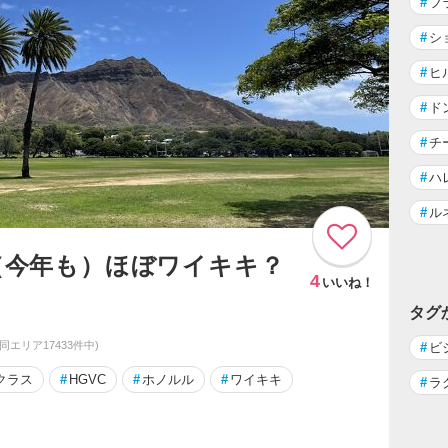
#
フ
#
シ
#
ヒ
#
ド
#
チ
#
ハ
#
ル
イ（今年も）ほぼワイキキ？
4
いいね！
タグ
(同エリア17433件中)
#
ビ
クラス
#
HGVC
#
ホノルル
#
ワイキキ
#
ラ