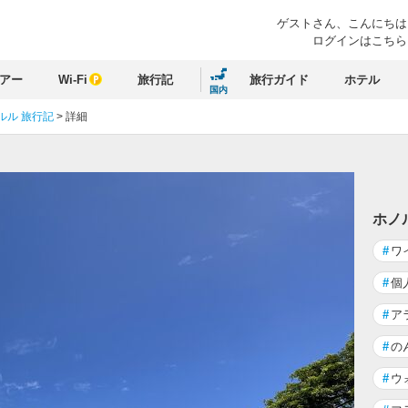
ゲストさん、
こんにちは
ログインはこちら
アー
Wi-Fi
旅行記
旅行ガイド
ホテル
国内
ルル 旅行記
>
詳細
る
ホノ
#
ワ
#
個
#
ア
#
の
#
ウ