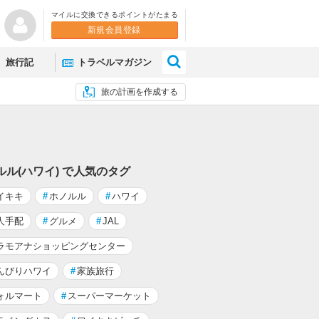
マイルに交換できるポイントがたまる
新規会員登録
×
旅行記
トラベルマガジン
旅の計画を作成する
ルル(ハワイ) で人気のタグ
イキキ
#
ホノルル
#
ハワイ
人手配
#
グルメ
#
JAL
ラモアナショッピングセンター
んびりハワイ
#
家族旅行
ォルマート
#
スーパーマーケット