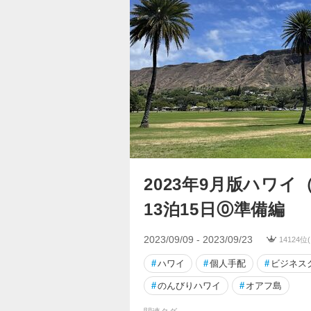
2023年9月版ハワ
13泊15日⓪準備編
2023/09/09 - 2023/09/23
14124位
#
ハワイ
#
個人手配
#
ビジネス
#
のんびりハワイ
#
オアフ島