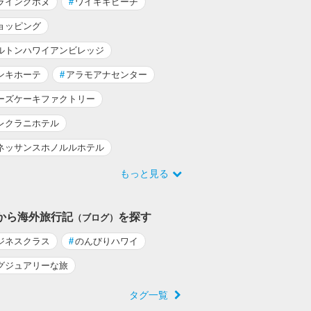
ライングホヌ
#
ワイキキビーチ
ョッピング
ルトンハワイアンビレッジ
ンキホーテ
#
アラモアナセンター
ーズケーキファクトリー
レクラニホテル
ネッサンスホノルルホテル
もっと見る
から海外旅行記
を探す
（ブログ）
ジネスクラス
#
のんびりハワイ
グジュアリーな旅
タグ一覧