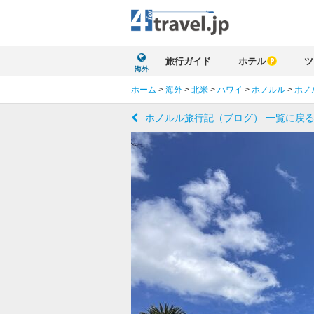
旅行ガイド
ホテル
ツ
海外
ホーム
>
海外
>
北米
>
ハワイ
>
ホノルル
>
ホノ
ホノルル旅行記（ブログ） 一覧に戻