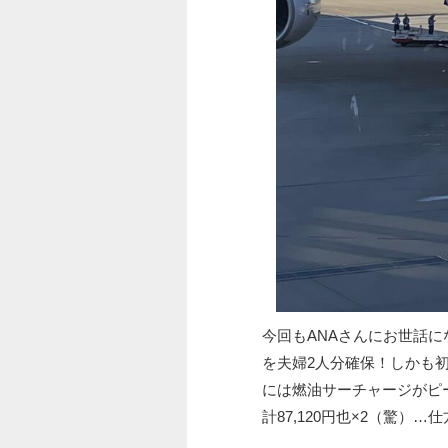
今回もANAさんにお世話
を夫婦2人分確保！しかも
には燃油サーチャージがピ
計87,120円也×2（驚）…