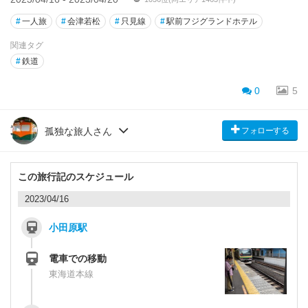
#
一人旅
#
会津若松
#
只見線
#
駅前フジグランドホテル
関連タグ
#
鉄道
0
5
フォローする
孤独な旅人さん
この旅行記のスケジュール
2023/04/16
小田原駅
電車での移動
東海道本線