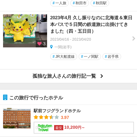
#
一人旅
#
秋田市
#
秋田駅
2023年4月 久し振りなのに北海道＆東日
本パスで５日間の鉄道旅に出掛けてき
ました（四・五日目）
2023/04/16 - 2023/04/20
3
一関(岩手)
#
JR大船渡線
#
一ノ関駅
#
岩手県
孤独な旅人さんの旅行記一覧
この旅行で行ったホテル
駅前フジグランドホテル
3.97
10,200
円～
最安