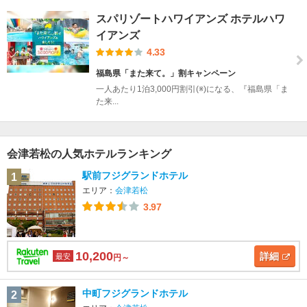
スパリゾートハワイアンズ ホテルハワ
イアンズ
4.33
福島県「また来て。」割キャンペーン
一人あたり1泊3,000円割引(※)になる、『福島県「ま
た来...
会津若松の人気ホテルランキング
駅前フジグランドホテル
1
エリア：
会津若松
3.97
10,200
詳細
最安
円～
中町フジグランドホテル
2