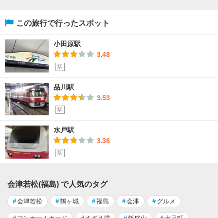
この旅行で行ったスポット
小田原駅
3.48
駅
品川駅
3.53
駅
水戸駅
3.36
駅
会津若松(福島) で人気のタグ
#
会津若松
#
鶴ヶ城
#
福島
#
会津
#
グルメ