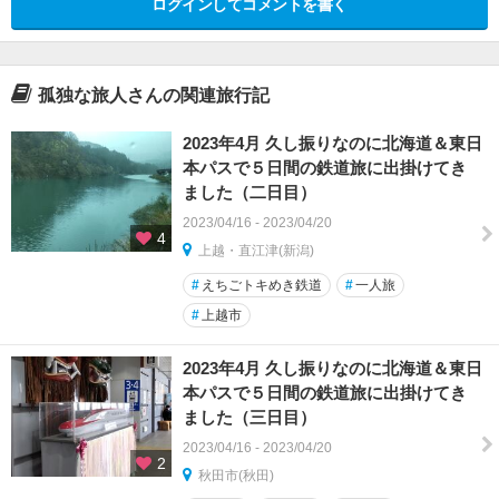
ログインしてコメントを書く
孤独な旅人さんの関連旅行記
2023年4月 久し振りなのに北海道＆東日
本パスで５日間の鉄道旅に出掛けてき
ました（二日目）
2023/04/16 - 2023/04/20
4
上越・直江津(新潟)
#
えちごトキめき鉄道
#
一人旅
#
上越市
2023年4月 久し振りなのに北海道＆東日
本パスで５日間の鉄道旅に出掛けてき
ました（三日目）
2023/04/16 - 2023/04/20
2
秋田市(秋田)