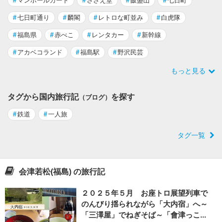
#
マンホールカード
#
さざえ堂
#
飯盛山
#
七日町
#
七日町通り
#
麟閣
#
レトロな町並み
#
白虎隊
#
福島県
#
赤べこ
#
レンタカー
#
新幹線
#
アカベコランド
#
福島駅
#
野沢民芸
もっと見る
タグから国内旅行記
を探す
（ブログ）
#
鉄道
#
一人旅
タグ一覧
会津若松(福島) の旅行記
２０２５年５月 お座トロ展望列車で
のんびり揺られながら「大内宿」へ～
「三澤屋」でねぎそば～「會津っこ...