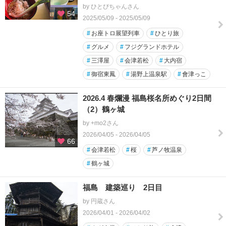
by ひとぴちゃんさん
54
2025/05/09 - 2025/05/09
#
お座トロ展望列車
#
ひとり旅
#
グルメ
#
フジグランドホテル
#
三澤屋
#
会津若松
#
大内宿
#
御宿東鳳
#
湯野上温泉駅
#
會津っこ
2026.4 春爛漫 福島桜名所めぐり2日間
（2）鶴ヶ城
by +mo2さん
2026/04/05 - 2026/04/05
66
#
会津若松
#
桜
#
芦ノ牧温泉
#
鶴ヶ城
福島 建築巡り 2日目
by 円蔵さん
2026/04/01 - 2026/04/02