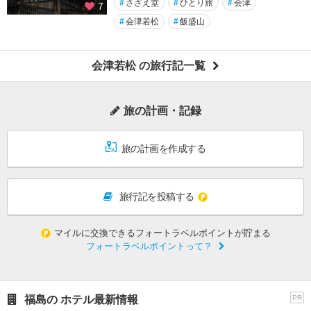
#
さざえ堂
#
ひとり旅
#
会津
7
#
会津若松
#
飯盛山
会津若松 の旅行記一覧
旅の計画・記録
旅の計画を作成する
旅行記を投稿する
マイルに交換できるフォートラベルポイントが貯まる
フォートラベルポイントって？
福島の ホテル最新情報
PR