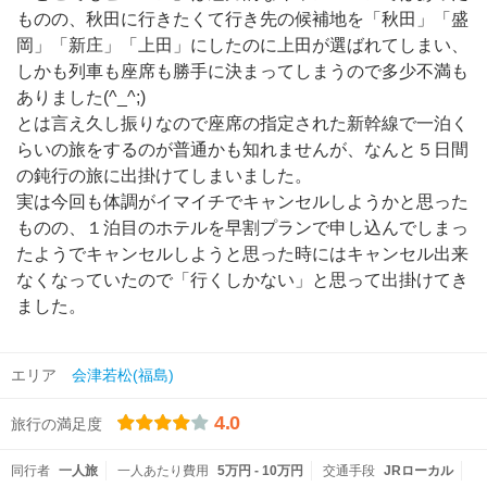
ものの、秋田に行きたくて行き先の候補地を「秋田」「盛
岡」「新庄」「上田」にしたのに上田が選ばれてしまい、
しかも列車も座席も勝手に決まってしまうので多少不満も
ありました(^_^;)
とは言え久し振りなので座席の指定された新幹線で一泊く
らいの旅をするのが普通かも知れませんが、なんと５日間
の鈍行の旅に出掛けてしまいました。
実は今回も体調がイマイチでキャンセルしようかと思った
ものの、１泊目のホテルを早割プランで申し込んでしまっ
たようでキャンセルしようと思った時にはキャンセル出来
なくなっていたので「行くしかない」と思って出掛けてき
ました。
エリア
会津若松(福島)
4.0
旅行の満足度
同行者
一人旅
一人あたり費用
5万円 - 10万円
交通手段
JRローカル