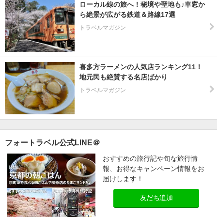
ローカル線の旅へ！秘境や聖地も♪車窓か
ら絶景が広がる鉄道＆路線17選
トラベルマガジン
喜多方ラーメンの人気店ランキング11！
地元民も絶賛する名店ばかり
トラベルマガジン
フォートラベル公式LINE＠
おすすめの旅行記や旬な旅行情
報、お得なキャンペーン情報をお
届けします！
友だち追加