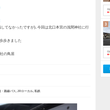
3
2
3
識してなかったですが)､今回は北口本宮の浅間神社に行
8歩歩きました
社の鳥居
速・路線バス
JRローカル
私鉄