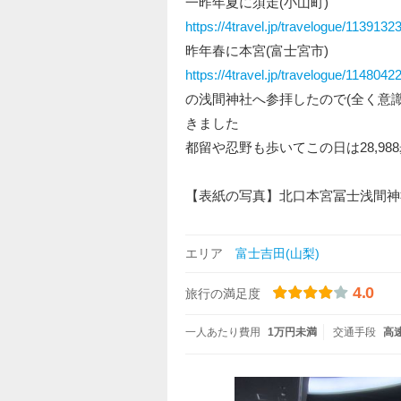
一昨年夏に須走(小山町)
https://4travel.jp/travelogue/1139132
昨年春に本宮(富士宮市)
https://4travel.jp/travelogue/1148042
の浅間神社へ参拝したので(全く意
きました
都留や忍野も歩いてこの日は28,98
【表紙の写真】北口本宮冨士浅間神
エリア
富士吉田(山梨)
4.0
旅行の満足度
一人あたり費用
1万円未満
交通手段
高