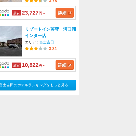
3.78
23,727
詳細
最安
円～
リゾートイン芙蓉 河口湖
インター店
エリア：
富士吉田
3.31
10,822
詳細
最安
円～
富士吉田のホテルランキングをもっと見る