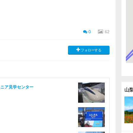
0
62
フォローする
リニア見学センター
山