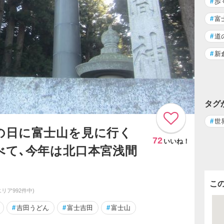
#
歩
#
富
#
道
#
新
タグ
#
世
の日に富士山を見に行く
72
いいね！
べて､今年は北口本宮浅間
こ
エリア992件中)
#
吉田うどん
#
富士吉田
#
富士山