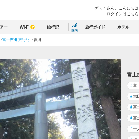
ゲストさん、
こんにちは
ログインはこちら
アー
Wi-Fi
旅行記
旅行ガイド
ホテル
国内
>
富士吉田 旅行記
>
詳細
る
富士
#
富
#
吉
#
富
#
富
#
一