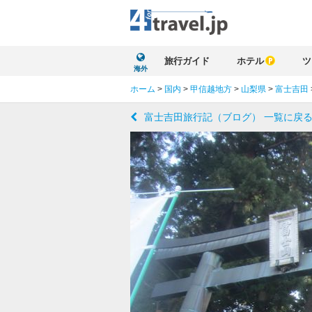
旅行ガイド
ホテル
ツ
海外
ホーム
>
国内
>
甲信越地方
>
山梨県
>
富士吉田
富士吉田旅行記（ブログ） 一覧に戻