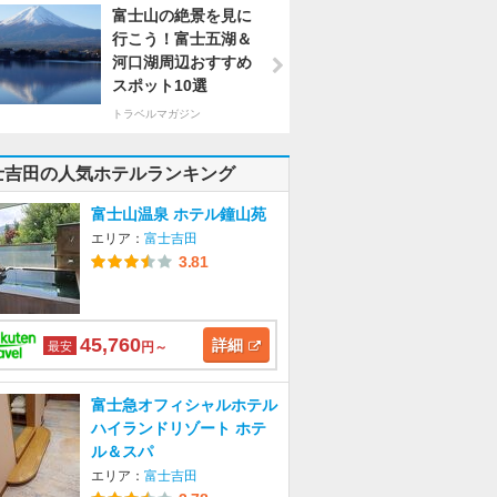
富士山の絶景を見に
行こう！富士五湖＆
河口湖周辺おすすめ
スポット10選
トラベルマガジン
士吉田の人気ホテルランキング
富士山温泉 ホテル鐘山苑
エリア：
富士吉田
3.81
45,760
詳細
最安
円～
富士急オフィシャルホテル
ハイランドリゾート ホテ
ル＆スパ
エリア：
富士吉田