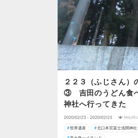
２２３（ふじさん）
③ 吉田のうどん食
神社へ行ってきた
2020/02/23 - 2020/02/23
69位(同
#
世界遺産
#
北口本宮冨士浅間神社
#
富士急ハイランド