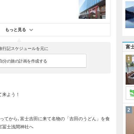
タ
もっと見る
富
旅行記スケジュールを元に
1
自分の旅の計画を作成する
て来よう！
2
ってから､富士吉田に来て名物の「吉田のうどん」を食
宮冨士浅間神社へ