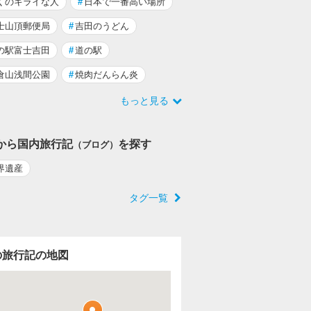
くのキライな人
#
日本で一番高い場所
士山頂郵便局
#
吉田のうどん
の駅富士吉田
#
道の駅
倉山浅間公園
#
焼肉だんらん炎
もっと見る
から国内旅行記
を探す
（ブログ）
界遺産
タグ一覧
の旅行記の地図