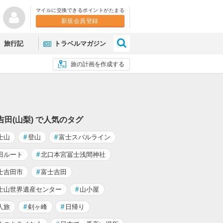
マイルに交換できるポイントがたまる
新規会員登録
×
旅行記
トラベルマガジン
旅の計画を作成する
吉田(山梨) で人気のタグ
士山
#
登山
#
富士スバルライン
田ルート
#
北口本宮冨士浅間神社
士吉田市
#
富士吉田
士山世界遺産センター
#
山小屋
人旅
#
剣ヶ峰
#
日帰り