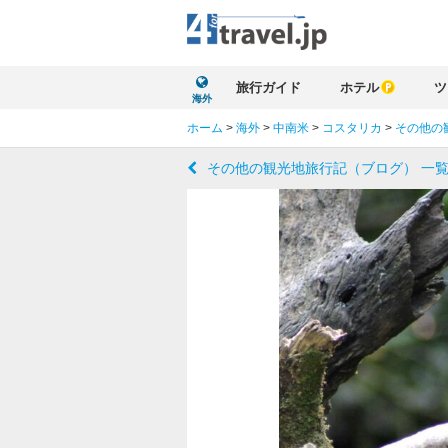
旅行ガイド
ホテル
ツ
海外
ホーム
>
海外
>
中南米
>
コスタリカ
>
その他の
その他の観光地旅行記（ブログ） 一