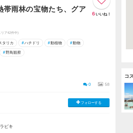
熱帯雨林の宝物たち、グア
6
いいね！
エリア42件中)
スタリカ
#
ハチドリ
#
動植物
#
動物
#
野鳥観察
コ
0
58
フォローする
ラピキ