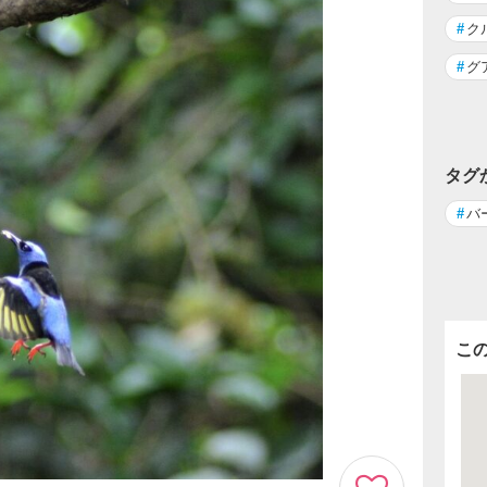
#
ク
#
グ
タグ
#
バ
こ