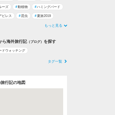
ルーズ
#
動植物
#
ハミングバード
アピレス
#
昆虫
#
夏旅2019
もっと見る
から海外旅行記
を探す
（ブログ）
ードウォッチング
タグ一覧
の旅行記の地図