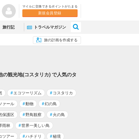
マイルに交換できるポイントがたまる
新規会員登録
×
旅行記
トラベルマガジン
旅の計画を作成する
他の観光地(コスタリカ) で人気のタ
然
#
エコツーリズム
#
コスタリカ
ツァール
#
動物
#
幻の鳥
然保護区
#
野鳥観察
#
火の鳥
帯雨林
#
世界一美しい鳥
コツアー
#
ハチドリ
#
秘境