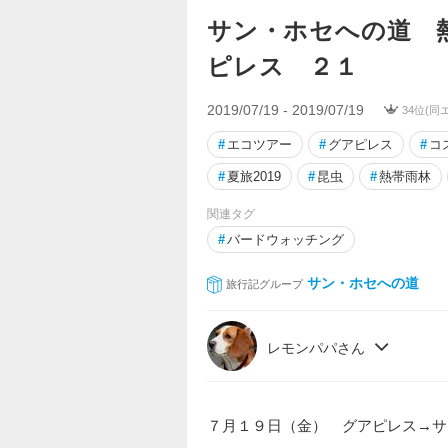
サン・ホセへの道 
ピレス ２１
2019/07/19 - 2019/07/19
34位(同
#
エコツアー
#
グアピレス
#
コ
#
夏旅2019
#
昆虫
#
熱帯雨林
関連タグ
#
バードウォッチング
サン・ホセへの道
旅行記グループ
レモンパパさん
７月１９日（金） グアピレス→サ