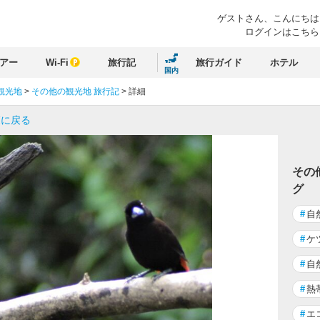
ゲストさん、
こんにちは
ログインはこちら
アー
Wi-Fi
旅行記
旅行ガイド
ホテル
国内
観光地
>
その他の観光地 旅行記
>
詳細
覧に戻る
その
グ
#
自
#
ケ
#
自
#
熱
#
エ