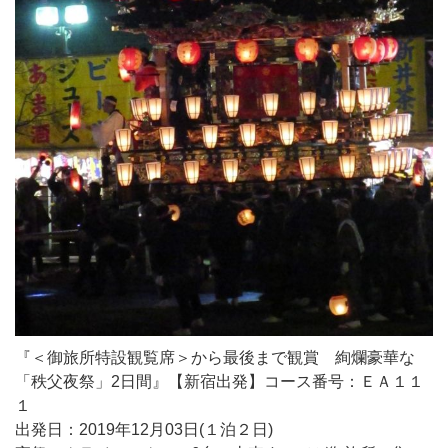
『＜御旅所特設観覧席＞から最後まで観賞 絢爛豪華な
「秩父夜祭」2日間』【新宿出発】コース番号：ＥＡ１１
１
出発日：2019年12月03日(１泊２日)