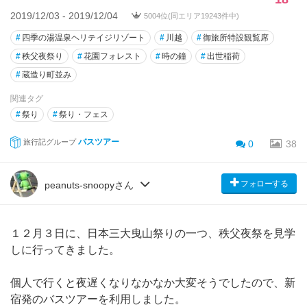
2019/12/03 - 2019/12/04
5004位(同エリア19243件中)
#
四季の湯温泉ヘリテイジリゾート
#
川越
#
御旅所特設観覧席
#
秩父夜祭り
#
花園フォレスト
#
時の鐘
#
出世稲荷
#
蔵造り町並み
関連タグ
#
祭り
#
祭り・フェス
バスツアー
旅行記グループ
0
38
フォローする
peanuts-snoopyさん
１２月３日に、日本三大曳山祭りの一つ、秩父夜祭を見学
しに行ってきました。
個人で行くと夜遅くなりなかなか大変そうでしたので、新
宿発のバスツアーを利用しました。