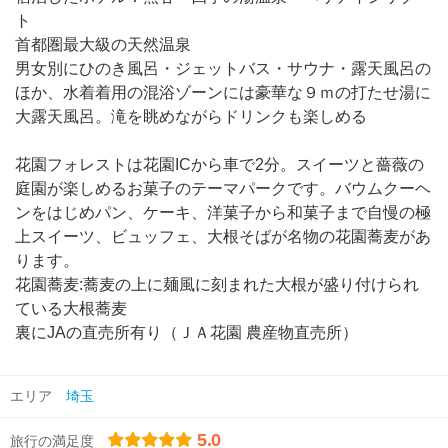
ト
首都圏最大級の天然温泉
男女別にひのき風呂・ジェットバス・サウナ・露天風呂の
ほか、水着着用の混浴ゾーンには豪華な９ｍの打たせ湯に
大露天風呂。滝を眺めながらドリンクも楽しめる
花園フォレストは花園ICから車で2分。スイーツと薔薇の
庭園が楽しめるお菓子のテーマパークです。バウムクーヘ
ンをはじめパン、ケーキ、洋菓子から和菓子まで自慢の極
上スイーツ、ビュッフェ、大根そばが名物の花園蕎麦があ
ります。
花園蕎麦:蕎麦の上に麺風に刻まれた大根が盛り付けられ
ている大根蕎麦
裏にJAの直売所有り（ＪＡ花園 農産物直売所）
エリア
埼玉
5.0
旅行の満足度