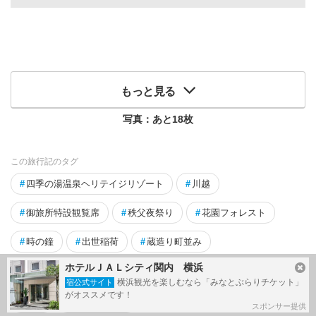
もっと見る
写真：あと
18
枚
この旅行記のタグ
#
四季の湯温泉ヘリテイジリゾート
#
川越
#
御旅所特設観覧席
#
秩父夜祭り
#
花園フォレスト
#
時の鐘
#
出世稲荷
#
蔵造り町並み
ホテルＪＡＬシティ関内 横浜
関連タグ
横浜観光を楽しむなら「みなとぶらりチケット」
宿公式サイト
がオススメです！
#
祭り
#
祭り・フェス
スポンサー提供