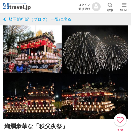
ログイン
新規登録
検索
MENU
埼玉旅行記（ブログ） 一覧に戻る
絢爛豪華な「秩父夜祭」
18