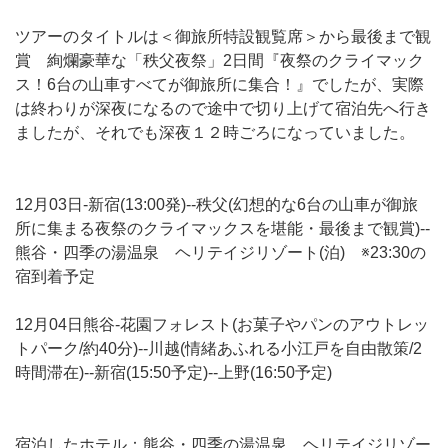
ツアーのタイトルは＜御旅所特設観覧席＞から最後まで観
賞 絢爛豪華な「秩父夜祭」2日間『夜祭のクライマック
ス！6台の山車すべてが御旅所に集合！』でしたが、実際
は終わりが深夜になるので途中で切り上げて宿泊先へ行き
ましたが、それでも深夜１２時ごろになっていました。
12月03日-新宿(13:00発)--秩父(幻想的な6台の山車が御旅
所に集まる夜祭のクライマックスを堪能・最後まで観賞)--
熊谷・四季の湯温泉 ヘリテイジリゾート(泊) ※23:30の
宿到着予定
12月04日熊谷-花園フォレスト(お菓子やパンのアウトレッ
トパーク/約40分)--川越(情緒あふれる小江戸を自由散策/2
時間滞在)--新宿(15:50予定)--上野(16:50予定)
宿泊したホテル：熊谷・四季の湯温泉 ヘリテイジリゾー