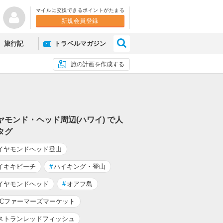
マイルに交換できるポイントがたまる
新規会員登録
×
旅行記
トラベルマガジン
旅の計画を作成する
ヤモンド・ヘッド周辺(ハワイ) で人
タグ
イヤモンドヘッド登山
イキキビーチ
#
ハイキング・登山
イヤモンドヘッド
#
オアフ島
CCファーマーズマーケット
ストランレッドフィッシュ