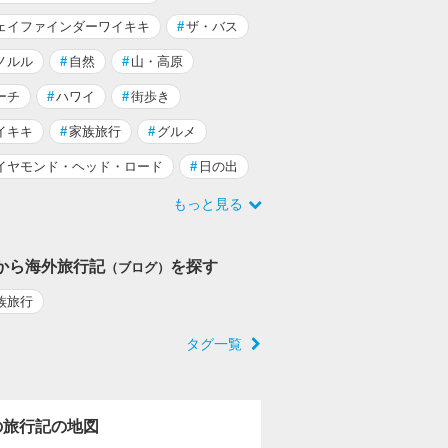
ェイファインダーワイキキ
#
ザ・バス
ノルル
#
自然
#
山・高原
ーチ
#
ハワイ
#
街歩き
イキキ
#
家族旅行
#
グルメ
イヤモンド・ヘッド・ロード
#
日の出
もっと見る
から海外旅行記
を探す
（ブログ）
族旅行
タグ一覧
の旅行記の地図