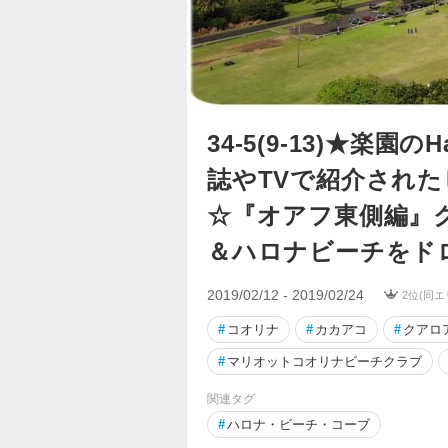
34-5(9-13)★楽園のH
誌やTVで紹介され
☆『オアフ東側編』ク
＆ハロナビーチをド
2019/02/12 - 2019/02/24
2位(同エ
#
コオリナ
#
カカアコ
#
クアロ
#
マリオットコオリナビーチクラブ
関連タグ
#
ハロナ・ビーチ・コーブ