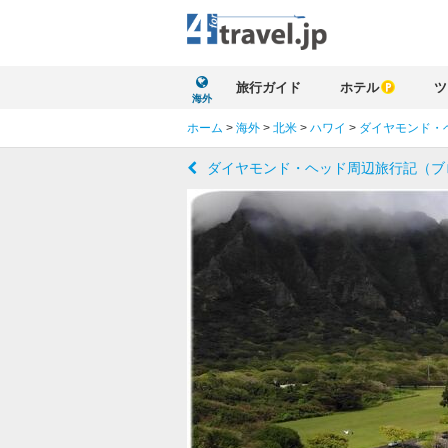
旅行ガイド
ホテル
ツ
海外
ホーム
>
海外
>
北米
>
ハワイ
>
ダイヤモンド・
ダイヤモンド・ヘッド周辺旅行記（ブ