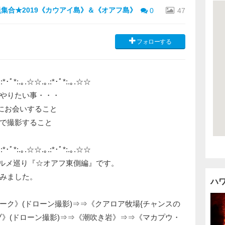
全員集合★2019《カウアイ島》＆《オアフ島》
0
47
フォローする
:*･ﾟ*:.｡.☆☆.｡.:*･ﾟ*:.｡.☆☆
やりたい事・・・
}にお会いすること
で撮影すること
:*･ﾟ*:.｡.☆☆.｡.:*･ﾟ*:.｡.☆☆
グルメ巡り『☆オアフ東側編』です。
みました。
ハ
ーク》(ドローン撮影)⇒⇒《クアロア牧場{チャンスの
ブ》(ドローン撮影)⇒⇒《潮吹き岩》⇒⇒《マカプウ・