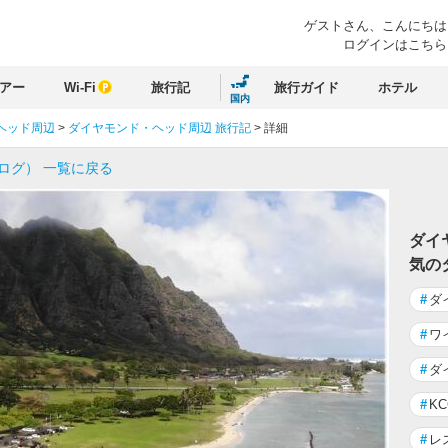
ゲストさん、
こんにちは
ログインはこちら
アー
Wi-Fi
旅行記
旅行ガイド
ホテル
国内
ヘッド周辺
>
ダイヤモンド・ヘッド周辺 旅行記
>
詳細
ログ） 一覧に戻る
ダイ
気の
#
ダ
#
ワ
#
ダ
#
K
#
レ