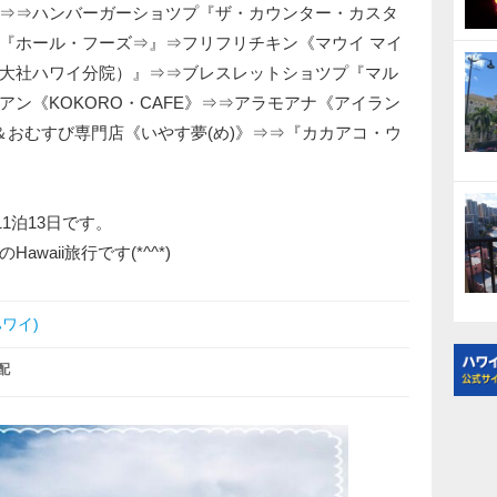
⇒⇒ハンバーガーショツプ『ザ・カウンター・カスタ
『ホール・フーズ⇒』⇒フリフリチキン《マウイ マイ
大社ハワイ分院）』⇒⇒ブレスレットショツプ『マル
ン《KOKORO・CAFE》⇒⇒アラモアナ《アイラン
＆おむすび専門店《いやす夢(め)》⇒⇒『カカアコ・ウ
1泊13日です。
aii旅行です(*^^*)
ワイ)
配