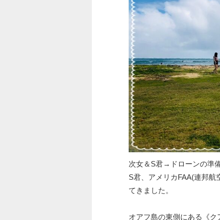
次女＆S君→ドローンの準
S君、アメリカFAA(連邦
てきました。
オアフ島の東側にある《ク