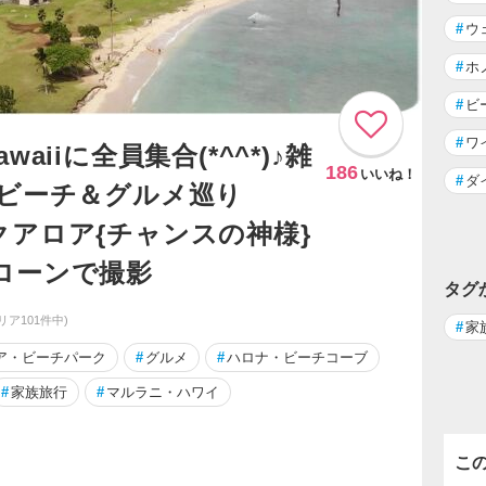
#
ウ
#
ホ
#
ビ
#
ワ
awaiiに全員集合(*^^*)♪雑
186
いいね！
#
ダ
たビーチ＆グルメ巡り
アロア{チャンスの神様}
ローンで撮影
タグ
リア101件中)
#
家
ア・ビーチパーク
#
グルメ
#
ハロナ・ビーチコーブ
#
家族旅行
#
マルラニ・ハワイ
こ