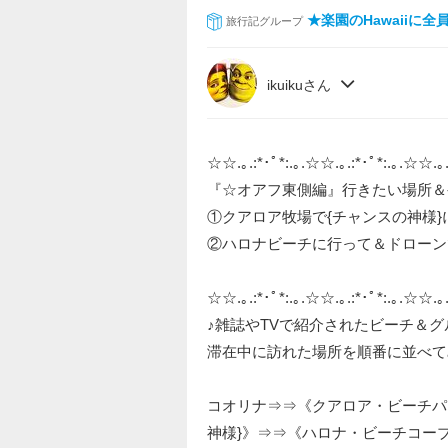
★楽園のHawaiiに
旅行記グループ
ikuikuさん
☆☆.｡.:*･ﾟ*:.｡.☆☆.｡.:*･ﾟ*:.｡.☆☆.｡.
『☆オアフ東側編』行きたい場所＆
①クアロア牧場で{チャンスの神様
②ハロナビーチに行って＆ドローン
☆☆.｡.:*･ﾟ*:.｡.☆☆.｡.:*･ﾟ*:.｡.☆☆.｡.
♪雑誌やTVで紹介されたビーチ＆
滞在中に訪れた場所を順番に並べて
コオリナ⇒⇒《クアロア・ビーチパ
神様}》⇒⇒《ハロナ・ビーチコー