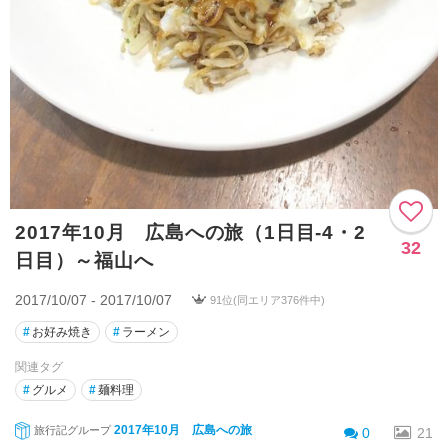
2017年10月 広島への旅（1日目-4・2
32
日目）～福山へ
2017/10/07 - 2017/10/07
91位(同エリア376件中)
#
お好み焼き
#
ラーメン
関連タグ
#
グルメ
#
麺料理
2017年10月 広島への旅
旅行記グループ
0
21