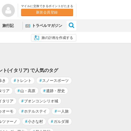
マイルに交換できるポイントがたまる
新規会員登録
×
旅行記
トラベルマガジン
旅の計画を作成する
ント(イタリア) で人気のタグ
歩き
#
トレント
#
スノースポーツ
タリア
#
山・高原
#
遺跡・歴史
イタリア
#
ブオンコンシリオ城
ゥオーモ
#
ホテルステイ
#
一人旅
ルツァーノ
#
小さな村
#
ガルダ湖