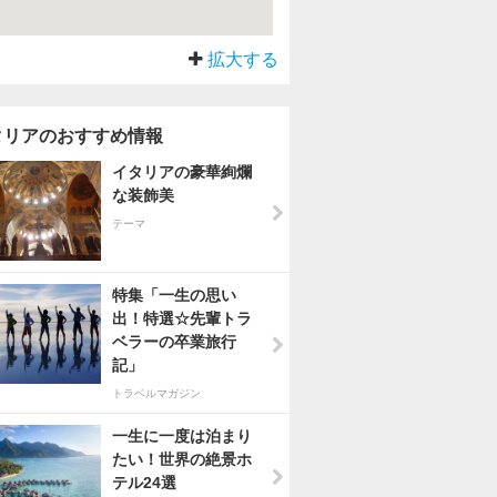
拡大する
タリアのおすすめ情報
イタリアの豪華絢爛
な装飾美
テーマ
特集「一生の思い
出！特選☆先輩トラ
ベラーの卒業旅行
記」
トラベルマガジン
一生に一度は泊まり
たい！世界の絶景ホ
テル24選