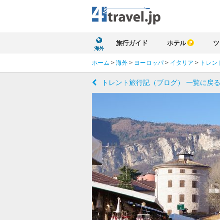
旅行ガイド
ホテル
ツ
海外
ホーム
>
海外
>
ヨーロッパ
>
イタリア
>
トレン
トレント旅行記（ブログ） 一覧に戻