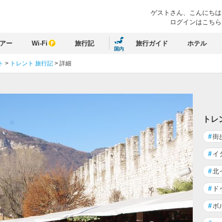
ゲストさん、
こんにちは
ログインはこちら
アー
Wi-Fi
旅行記
旅行ガイド
ホテル
国内
ト
>
トレント 旅行記
>
詳細
る
トレ
#
街
#
イ
#
北
#
ド
#
ボ