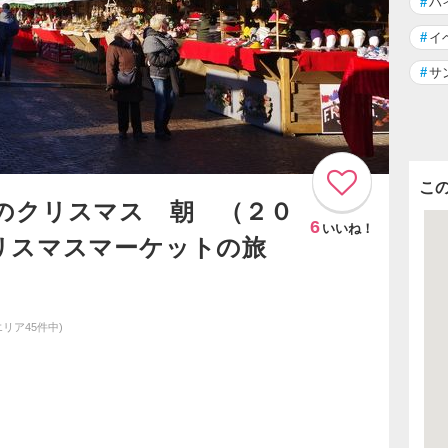
#
ハ
#
イ
#
サ
こ
のクリスマス 朝 （２０
6
いいね！
リスマスマーケットの旅
エリア45件中)