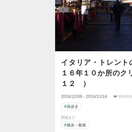
イタリア・トレント
１６年１０か所のク
１２ ）
2016/12/08 - 2016/12/14
41位(同
#
街歩き
関連タグ
#
散歩・散策