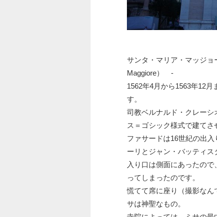
サンタ・マリア・マッジョーレ教会（
Maggiore） -
1562年4月から1563年
す。
司教ベルナルド・クレーシ
ス＝ゴシック様式で建てさ
ファサードは16世紀の出
ーリとジャン・バッティス
入り口は側面にあったので
ってしまったのです。
慌てて席に座り（撮影なん
サは神聖なもの。
寺院によっては、ミサの最