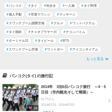
#
バンコク
#
タイ
#
街歩き
#
一人旅
#
タイ料理
#
個人手配
#
空港ラウンジ
#
マッサージ
#
スワンナプーム国際空港
#
グルメ
#
ワットパクナム
#
タイ国鉄
#
チャオプラヤー川
#
ナコンパトム
#
ターミナル21
#
タイビール
#
BTS
#
スワンナプーム空港
#
ワットポー
#
アイコンサイアム
もっと見る
バンコク(タイ) の旅行記
2014年 3泊5日バンコク旅行 ～4・5
日目（市内観光そして帰国）～
by 73さん
2014/07/21 - 2014/07/22
18