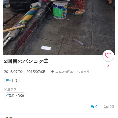
2回目のバンコク③
7
2015/07/02 - 2015/07/05
17329位(同エリア24676件中)
#
街歩き
関連タグ
#
散歩・散策
0
23