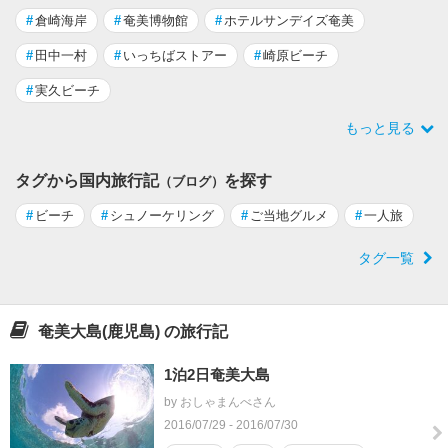
#
倉崎海岸
#
奄美博物館
#
ホテルサンデイズ奄美
#
田中一村
#
いっちばストアー
#
崎原ビーチ
#
実久ビーチ
もっと見る
タグから国内旅行記
を探す
（ブログ）
#
ビーチ
#
シュノーケリング
#
ご当地グルメ
#
一人旅
タグ一覧
奄美大島(鹿児島) の旅行記
1泊2日奄美大島
by おしゃまんべさん
2016/07/29 - 2016/07/30