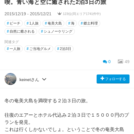
喫。青い海と空に癒された2泊3日の旅
2015/12/19 - 2015/12/21
123位(同エリア1741件中)
#
ビーチ
#
1人旅
#
奄美大島
#
海
#
郷土料理
#
自然に癒される
#
シュノーケリング
関連タグ
#
一人旅
#
ご当地グルメ
#
2泊3日
0
49
フォローする
keinetさん
冬の奄美大島を満喫する２泊３日の旅。
往復のエアーとホテル代込み２泊３日で１５０００円のプ
ランを発見。
これは行くしかないでしょ。ということで冬の奄美大島