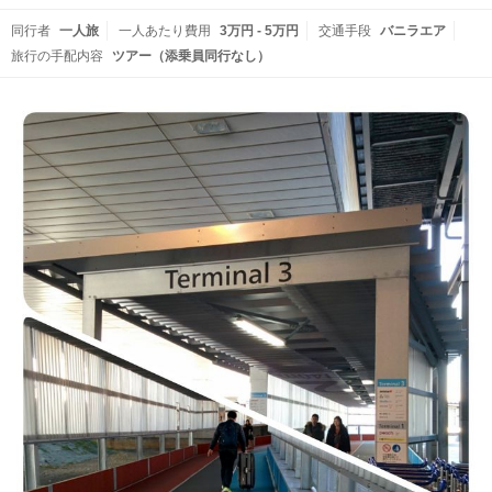
同行者
一人旅
一人あたり費用
3万円 - 5万円
交通手段
バニラエア
旅行の手配内容
ツアー（添乗員同行なし）