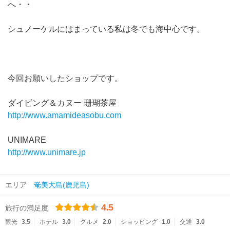
へ・・
シュノーケルにはまっている私は冬でも海中心です。
今回お願いしたショップです。
ダイビング＆カヌー 珊瑚茶屋
http://www.amamideasobu.com
UNIMARE
http://www.unimare.jp
エリア
奄美大島(鹿児島)
4.5
旅行の満足度
観光
3.5
ホテル
3.0
グルメ
2.0
ショッピング
1.0
交通
3.0