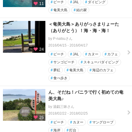
#
ビーチ
#
JAL
#
ダイビング
11
#
奄美大島
#
結の家
＜奄美大島＞ありがっさまりょーた
（ありがとう）！海・海・海！
by P-natsuさん
2016/04/15 - 2016/04/17
24
#
ビーチ
#
JAL
#
カヌー
#
カフェ
#
サンゴビーチ
#
スキューバダイビング
#
夢紅
#
奄美大島
#
海辺のカフェ
#
食べ歩き
ん、そだね！バニラで行く初めての奄
美大島♪
by 湯戯三昧さん
2018/02/22 - 2018/02/25
26
#
ビーチ
#
カヌー
#
マングローブ
#
海岸
#
灯台