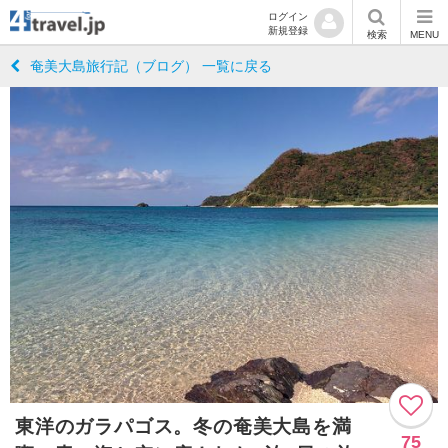
ログイン
新規登録
検索
MENU
奄美大島旅行記（ブログ） 一覧に戻る
東洋のガラパゴス。冬の奄美大島を満
75