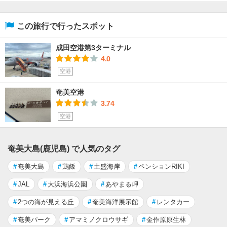
この旅行で行ったスポット
成田空港第3ターミナル
4.0
空港
奄美空港
3.74
空港
奄美大島(鹿児島) で人気のタグ
#
奄美大島
#
鶏飯
#
土盛海岸
#
ペンションRIKI
#
JAL
#
大浜海浜公園
#
あやまる岬
#
2つの海が見える丘
#
奄美海洋展示館
#
レンタカー
#
奄美パーク
#
アマミノクロウサギ
#
金作原原生林