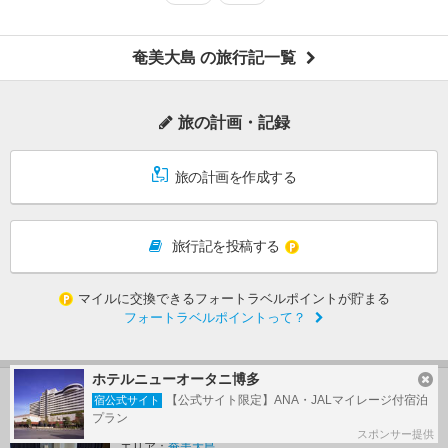
奄美大島 の旅行記一覧
旅の計画・記録
旅の計画を作成する
旅行記を投稿する
マイルに交換できるフォートラベルポイントが貯まる
フォートラベルポイントって？
ホテルニューオータニ博多
奄美大島の人気ホテルランキング
【公式サイト限定】ANA・JALマイレージ付宿泊
宿公式サイト
プラン
ホテルウエストコート奄美
1
スポンサー提供
エリア：
奄美大島