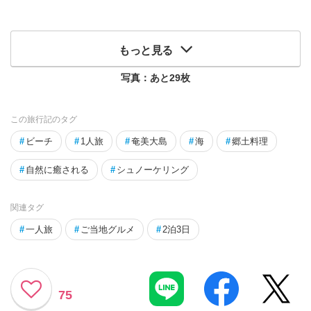
もっと見る
写真：あと
29
枚
この旅行記のタグ
#
ビーチ
#
1人旅
#
奄美大島
#
海
#
郷土料理
#
自然に癒される
#
シュノーケリング
関連タグ
#
一人旅
#
ご当地グルメ
#
2泊3日
75