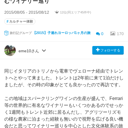
むワイナリー巡り
2015/08/05 - 2015/08/12
12位(同エリア45件中)
#
カルチャー体験
【2015】子連れヨーロッパ1ヶ月の旅
旅行記グループ
0
170
フォローする
eme10さん
同じイタリアのトリノから電車でヴェローナ経由でトレン
トへとやって来ました。トレントは2年前に来て1泊だけし
ましたが、その時の印象がとても良かったので再訪です。
この地域はスパークリングワインの生産が盛んで、Ferrari
等の世界的に有名なワイナリーもいくつかあるのでせっか
く1週間もトレント近郊に居るんだし、アグリツーリズモ
の様な農家に泊まった経験も無いので視野を広げる良い機
会だと思ってワイナリー巡りを中心とした文化体験系の旅