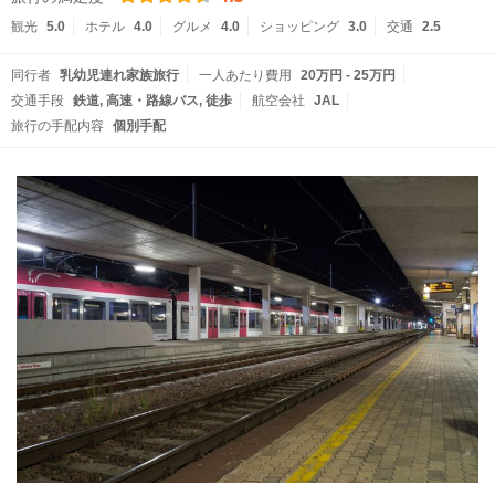
観光
5.0
ホテル
4.0
グルメ
4.0
ショッピング
3.0
交通
2.5
同行者
乳幼児連れ家族旅行
一人あたり費用
20万円 - 25万円
交通手段
鉄道
高速・路線バス
徒歩
航空会社
JAL
旅行の手配内容
個別手配