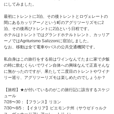
にしてみました。
最初にトレントに3泊、その後トレントとロヴェレートの
間にあるカッリアーノという町のアグリツーリズモに2
泊、その後再びトレントに2泊という日程です。
ホテルはトレントではグランドホテルトレント、カッリア
ーノではAgriturismo Salizzoniに宿泊しました。
なお、移動は全て電車やバスの公共交通機関です。
私自身はこの旅行をする前はワインなんてたまに家で夕飯
の時に飲むくらいでワイン自体への興味なんて正直そんな
に無かったのですが、果たして二度目のトレントやワイナ
リー巡り、アグリツーリズモは楽しめたのでしょうか？
【旅程】★が付いているのがこの旅行記に該当するスケジ
ュール
7/28〜30：【フランス】リヨン
7/30〜8/5：【イタリア】ピエモンテ州（サウゼドゥルク