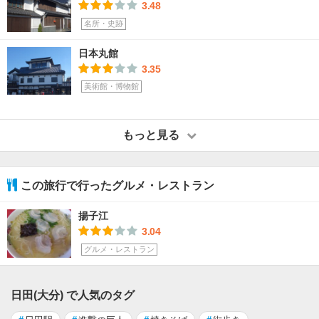
3.48
名所・史跡
日本丸館
3.35
美術館・博物館
もっと見る
この旅行で行ったグルメ・レストラン
揚子江
3.04
グルメ・レストラン
日田(大分) で人気のタグ