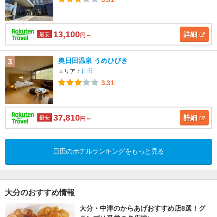
13,100
詳細
最安
円～
奥日田温泉 うめひびき
3
エリア：
日田
3.31
37,810
詳細
最安
円～
日田のホテルランキングをもっと見る
大分のおすすめ情報
大分・中津のからあげおすすめ店8選！グ