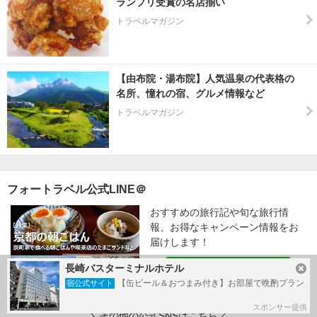
ランプリ受賞の名店揃い
トラベルマガジン
【由布院・湯布院】人気温泉の代表格の
名所、憧れの宿、グルメ情報など
トラベルマガジン
フォートラベル公式LINE＠
おすすめの旅行記や旬な旅行情
報、お得なキャンペーン情報をお
届けします！
長崎バスターミナルホテル
友だち追加
【缶ビール＆おつまみ付き】お部屋で晩酌プラン
宿公式サイト
スポンサー提供
＼その他の公式SNSはこちら／