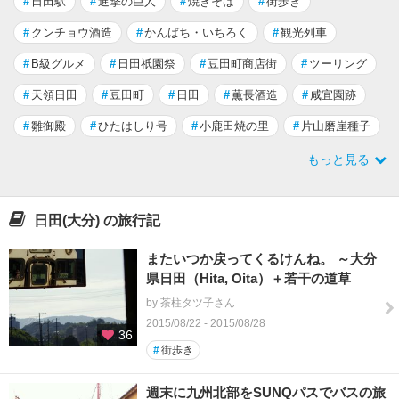
#
日田駅
#
進撃の巨人
#
焼きそば
#
街歩き
#
クンチョウ酒造
#
かんばち・いちろく
#
観光列車
#
B級グルメ
#
日田祇園祭
#
豆田町商店街
#
ツーリング
#
天領日田
#
豆田町
#
日田
#
薫長酒造
#
咸宜園跡
#
雛御殿
#
ひたはしり号
#
小鹿田焼の里
#
片山磨崖種子
もっと見る
日田(大分) の旅行記
またいつか戻ってくるけんね。 ～大分
県日田（Hita, Oita）＋若干の道草
by 茶柱タツ子さん
2015/08/22 - 2015/08/28
36
#
街歩き
週末に九州北部をSUNQパスでバスの旅