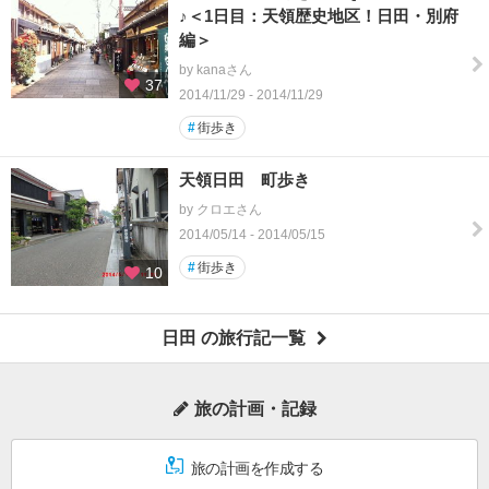
♪＜1日目：天領歴史地区！日田・別府
編＞
by kanaさん
37
2014/11/29 - 2014/11/29
#
街歩き
天領日田 町歩き
by クロエさん
2014/05/14 - 2014/05/15
#
街歩き
10
日田 の旅行記一覧
旅の計画・記録
旅の計画を作成する