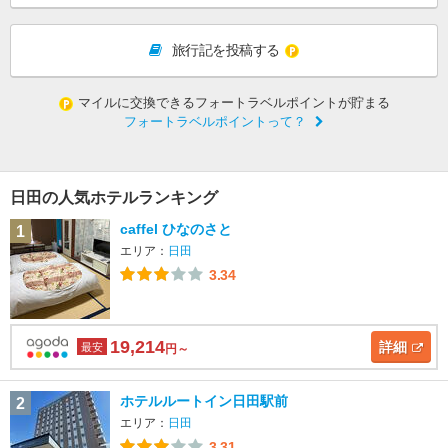
旅行記を投稿する
マイルに交換できるフォートラベルポイントが貯まる
フォートラベルポイントって？
日田の人気ホテルランキング
caffel ひなのさと
1
エリア：
日田
3.34
19,214
詳細
最安
円～
ホテルルートイン日田駅前
2
エリア：
日田
3.31