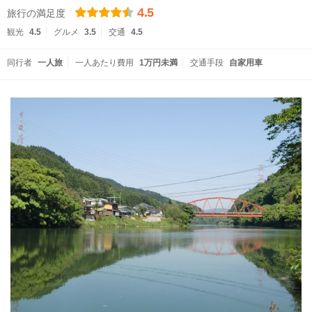
4.5
旅行の満足度
観光
4.5
グルメ
3.5
交通
4.5
同行者
一人旅
一人あたり費用
1万円未満
交通手段
自家用車