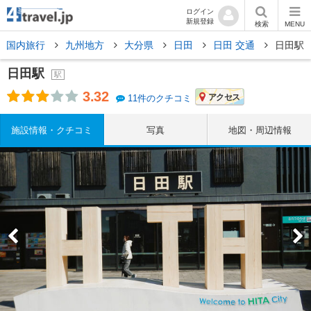
ログイン
新規登録
検索
MENU
国内旅行
九州地方
大分県
日田
日田 交通
日田駅
日田駅
駅
3.32
アクセス
11件のクチコミ
施設情報・クチコミ
写真
地図・周辺情報