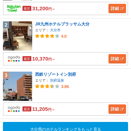
31,200
詳細
最安
円～
JR九州ホテルブラッサム大分
2
エリア：
大分市
4.0
10,370
詳細
最安
円～
西鉄リゾートイン別府
3
エリア：
別府温泉
3.96
11,205
詳細
最安
円～
大分県のホテルランキングをもっと見る