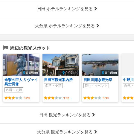
日田 ホテルランキングを見る
大分県 ホテルランキングを見る
周辺の観光スポット
0.05km
0.07km
0.16km
進撃の巨人 リヴァイ
日田市観光案内所
日田川開き観光祭
中野川
兵士長像
名所・史跡
祭り・イベント
自然・
名所・史跡
3.29
3.32
3.30
日田 観光ランキングを見る
大分県 観光ランキングを見る