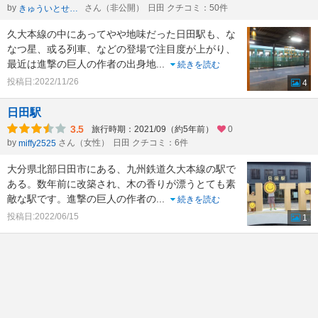
by
さん（非公開）
日田 クチコミ：50件
きゅういとせろり
久大本線の中にあってやや地味だった日田駅も、な
なつ星、或る列車、などの登場で注目度が上がり、
最近は進撃の巨人の作者の出身地
...
続きを読む
投稿日:2022/11/26
4
日田駅
3.5
旅行時期：2021/09（約5年前）
0
by
さん（女性）
日田 クチコミ：6件
miffy2525
大分県北部日田市にある、九州鉄道久大本線の駅で
ある。数年前に改築され、木の香りが漂うとても素
敵な駅です。進撃の巨人の作者の
...
続きを読む
投稿日:2022/06/15
1