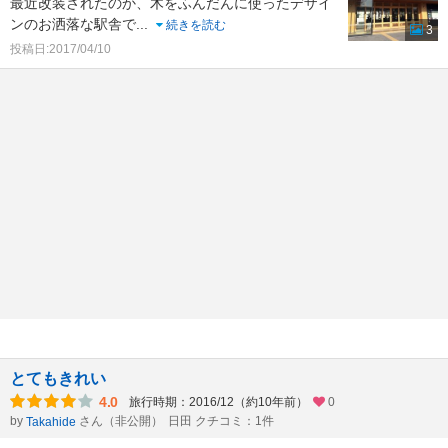
最近改装されたのか、木をふんだんに使ったデザイ
ンのお洒落な駅舎で
...
続きを読む
3
投稿日:2017/04/10
とてもきれい
4.0
旅行時期：2016/12（約10年前）
0
by
さん（非公開）
日田 クチコミ：1件
Takahide