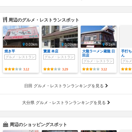
周辺のグルメ・レストランスポット
0.03km
0.09km
0.1km
焼き平
寶屋 本店
大龍ラーメン蔵龍 日
手打ち
田店
ん
グルメ・レストラン
グルメ・レストラン
グルメ・レストラン
グルメ
3.12
3.29
3.12
日田 グルメ・レストランランキングを見る
大分県 グルメ・レストランランキングを見る
周辺のショッピングスポット