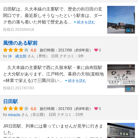
日田駅は、久大本線の主要駅で、歴史の街日田の玄
関口です。最近新しそうなったという駅舎は、ダー
ク色の落ち着いた外観で歴史ある
...
続きを読む
投稿日:2020/04/18
1
風情のある駅前
4.0
旅行時期：2017/06（約9年前）
0
by
さん（男性）
日田 クチコミ：3件
沖 縄太郎
久大本線の主要駅で西に久留米駅・東に由布院駅
と大分駅があります。江戸時代、幕府の天領(直轄地
=林業で栄える)で三隅川沿い
...
続きを読む
投稿日:2017/07/03
7
日田駅
4.0
旅行時期：2017/03（約9年前）
0
by
さん（非公開）
日田 クチコミ：23件
miracle
JR日田駅、列車には乗っていませんが見学に行きま
した。