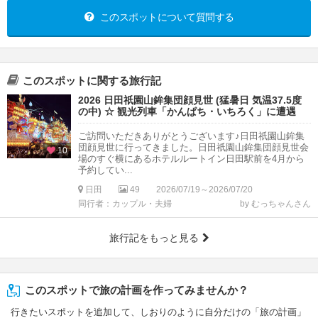
このスポットについて質問する
このスポットに関する旅行記
2026 日田祇園山鉾集団顔見世 (猛暑日 気温37.5度
の中) ☆ 観光列車「かんぱち・いちろく」に遭遇
ご訪問いただきありがとうございます♪日田祇園山鉾集
団顔見世に行ってきました。日田祇園山鉾集団顔見世会
10
場のすぐ横にあるホテルルートイン日田駅前を4月から
予約してい...
日田
49
2026/07/19～2026/07/20
同行者：カップル・夫婦
by むっちゃんさん
旅行記をもっと見る
このスポットで旅の計画を作ってみませんか？
行きたいスポットを追加して、しおりのように自分だけの「旅の計画」