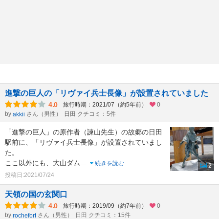
進撃の巨人の「リヴァイ兵士長像」が設置されていました
4.0
旅行時期：2021/07（約5年前）
0
by
さん（男性）
日田 クチコミ：5件
akkii
「進撃の巨人」の原作者（諫山先生）の故郷の日田
駅前に、「リヴァイ兵士長像」が設置されていまし
た。
ここ以外にも、大山ダム
...
続きを読む
2
投稿日:2021/07/24
天領の国の玄関口
4.0
旅行時期：2019/09（約7年前）
0
by
さん（男性）
日田 クチコミ：15件
rochefort