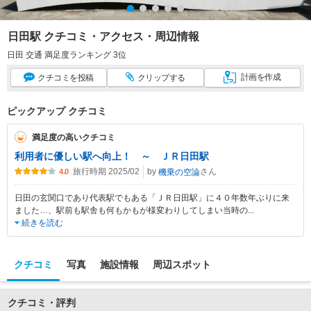
日田駅 クチコミ・アクセス・周辺情報
日田 交通 満足度ランキング 3位
計画
を作成
クチコミ
を投稿
クリップ
する
ピックアップ クチコミ
満足度の高いクチコミ
利用者に優しい駅へ向上！ ～ ＪＲ日田駅
旅行時期 2025/02
by
さん
機乗の空論
4.0
日田の玄関口であり代表駅でもある「ＪＲ日田駅」に４０年数年ぶりに来
ました…、駅前も駅舎も何もかもが様変わりしてしまい当時の
...
続きを読む
クチコミ
写真
施設情報
周辺スポット
クチコミ・評判