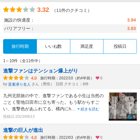
3.32
（11件のクチコミ）
施設の快適度：
3.94
バリアフリー：
3.83
旅行時期
いいね数
満足度
投稿日
1～10件（全11件中）
進撃ファンはテンション爆上がり
4.0
旅行時期：2022/10（約4年前）
0
by
さん（男性）
日田 クチコミ：8件
昔素潜り名人
九州北部旅の中で、進撃ファンである小生は当然の
ごとく聖地日田市に立ち寄った。もう駅からすご
い、進撃色があふれてる。構内にh
...
続きを読む
投稿日:2023/09/13
5
進撃の巨人が進出
4.0
旅行時期：2022/03（約4年前）
0