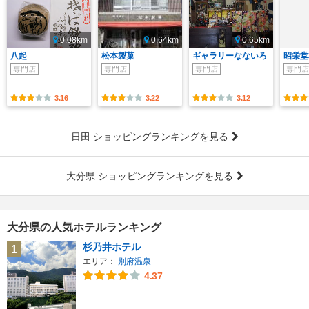
0.08km
0.64km
0.65km
八起
松本製菓
ギャラリーなないろ
昭栄堂
専門店
専門店
専門店
専門店
3.16
3.22
3.12
日田 ショッピングランキングを見る
大分県 ショッピングランキングを見る
大分県の人気ホテルランキング
杉乃井ホテル
1
エリア：
別府温泉
4.37