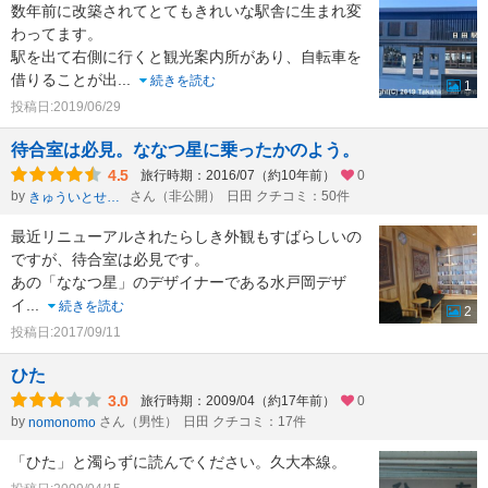
数年前に改築されてとてもきれいな駅舎に生まれ変
わってます。
駅を出て右側に行くと観光案内所があり、自転車を
借りることが出
...
続きを読む
1
投稿日:2019/06/29
待合室は必見。ななつ星に乗ったかのよう。
4.5
旅行時期：2016/07（約10年前）
0
by
さん（非公開）
日田 クチコミ：50件
きゅういとせろり
最近リニューアルされたらしき外観もすばらしいの
ですが、待合室は必見です。
あの「ななつ星」のデザイナーである水戸岡デザ
イ
...
続きを読む
2
投稿日:2017/09/11
ひた
3.0
旅行時期：2009/04（約17年前）
0
by
さん（男性）
日田 クチコミ：17件
nomonomo
「ひた」と濁らずに読んでください。久大本線。