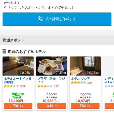
が作れます。
クリップ したスポットから、まとめて登録も！
旅の計画を作成する
周辺スポット
周辺のおすすめホテル
0.05km
0.15km
0.18km
ホテルルートイン日
プラザホテル フジ
ホテル ソシア
レディ
田駅前
ノイ
ｏTｏ
3.24
3.31
3.27
13,100
10,939
10,473
8
円～
円～
円～
詳細
詳細
詳細