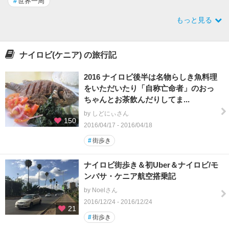
#
世界一周
もっと見る
ナイロビ(ケニア) の旅行記
2016 ナイロビ後半は名物らしき魚料理
をいただいたり「自称亡命者」のおっ
ちゃんとお茶飲んだりしてま...
by しどにぃさん
150
2016/04/17 - 2016/04/18
#
街歩き
ナイロビ街歩き＆初Uber＆ナイロビ/モ
ンバサ・ケニア航空搭乗記
by Noelさん
2016/12/24 - 2016/12/24
21
#
街歩き