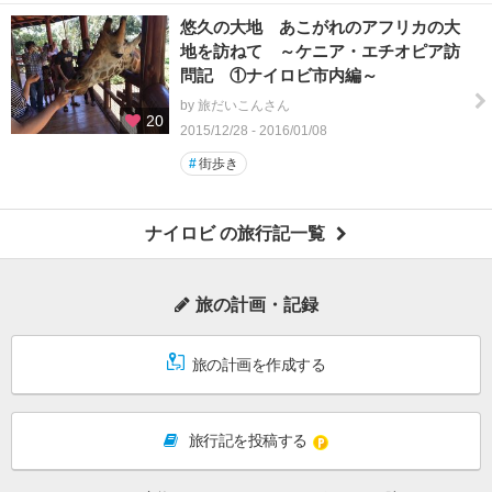
悠久の大地 あこがれのアフリカの大
地を訪ねて ～ケニア・エチオピア訪
問記 ①ナイロビ市内編～
by 旅だいこんさん
20
2015/12/28 - 2016/01/08
#
街歩き
ナイロビ の旅行記一覧
旅の計画・記録
旅の計画を作成する
旅行記を投稿する