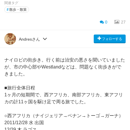
関連タグ
#
散歩・散策
0
27
フォローする
Andresさん
ナイロビの街歩き。行く前は治安の悪さを聞いていました
が、市の中心部やWestlandなどは、問題なく街歩きがで
きました。
■旅行全体日程
1ヶ月の短期間で、西アフリカ、南部アフリカ、東アフリ
カの計11ヶ国を駆け足で周る旅でした。
○西アフリカ（ナイジェリア→ベナン→トーゴ→ガーナ）
2011/12/28 水 出国
12/29 木 ラゴス