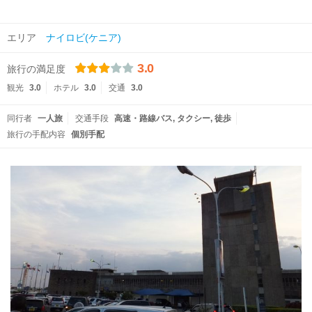
エリア
ナイロビ(ケニア)
3.0
旅行の満足度
観光
3.0
ホテル
3.0
交通
3.0
同行者
一人旅
交通手段
高速・路線バス
タクシー
徒歩
旅行の手配内容
個別手配