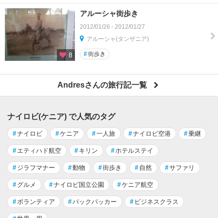
アルーシャ街歩き
2012/01/26 - 2012/01/27
アルーシャ(タンザニア)
#
街歩き
8
Andresさんの旅行記一覧
ナイロビ(ケニア) で人気のタグ
#
ナイロビ
#
ケニア
#
一人旅
#
ナイロビ空港
#
乗継
#
エティハド航空
#
キリン
#
ホテルステイ
#
ジラフマナー
#
動物
#
街歩き
#
自然
#
サファリ
#
グルメ
#
ナイロビ国立公園
#
ケニア航空
#
ボランティア
#
バックパッカー
#
ビジネスクラス