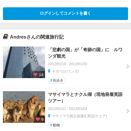
ログインしてコメントを書く
Andresさんの関連旅行記
「悲劇の国」が「奇跡の国」に ルワ
ンダ観光
2012/01/18 - 2012/01/20
キガリ(ルワンダ)
14
#
街歩き
マサイマラとナクル湖（現地発着英語
ツアー）
2012/01/21 - 2012/01/24
マサイマラ国立保護区周辺(ケニア)
9
#
動物