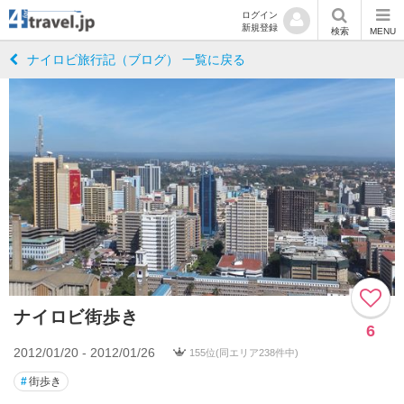
ログイン
新規登録
検索
MENU
ナイロビ旅行記（ブログ） 一覧に戻る
ナイロビ街歩き
6
2012/01/20 - 2012/01/26
155位(同エリア238件中)
#
街歩き