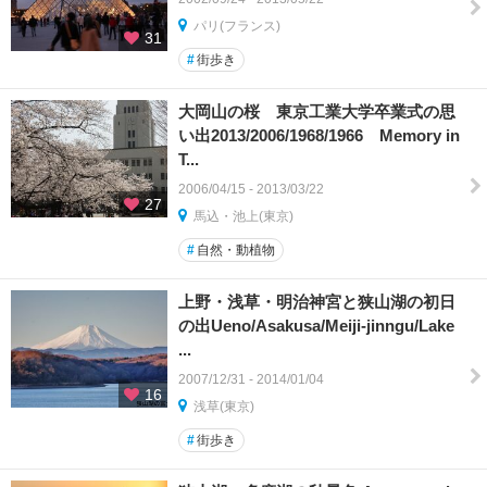
パリ(フランス)
31
#
街歩き
大岡山の桜 東京工業大学卒業式の思
い出2013/2006/1968/1966 Memory in
T...
2006/04/15 - 2013/03/22
27
馬込・池上(東京)
#
自然・動植物
上野・浅草・明治神宮と狭山湖の初日
の出Ueno/Asakusa/Meiji-jinngu/Lake
...
2007/12/31 - 2014/01/04
16
浅草(東京)
#
街歩き