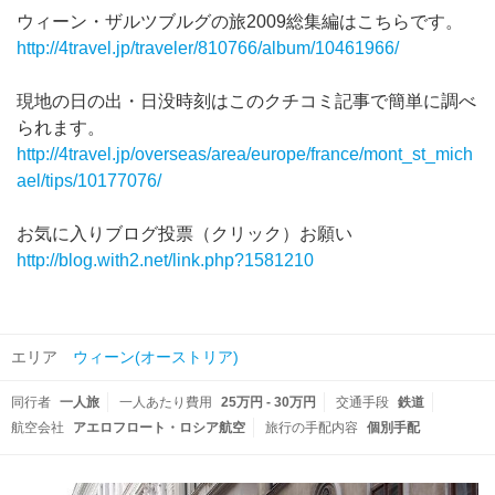
ウィーン・ザルツブルグの旅2009総集編はこちらです。
http://4travel.jp/traveler/810766/album/10461966/
現地の日の出・日没時刻はこのクチコミ記事で簡単に調べ
られます。
http://4travel.jp/overseas/area/europe/france/mont_st_mich
ael/tips/10177076/
お気に入りブログ投票（クリック）お願い
http://blog.with2.net/link.php?1581210
エリア
ウィーン(オーストリア)
同行者
一人旅
一人あたり費用
25万円 - 30万円
交通手段
鉄道
航空会社
アエロフロート・ロシア航空
旅行の手配内容
個別手配