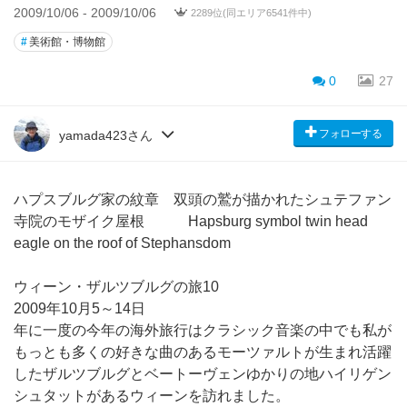
2009/10/06 - 2009/10/06
2289位(同エリア6541件中)
#
美術館・博物館
0
27
フォローする
yamada423さん
ハプスブルグ家の紋章 双頭の鷲が描かれたシュテファン
寺院のモザイク屋根 Hapsburg symbol twin head
eagle on the roof of Stephansdom
ウィーン・ザルツブルグの旅10
2009年10月5～14日
年に一度の今年の海外旅行はクラシック音楽の中でも私が
もっとも多くの好きな曲のあるモーツァルトが生まれ活躍
したザルツブルグとベートーヴェンゆかりの地ハイリゲン
シュタットがあるウィーンを訪れました。