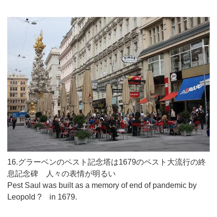
16.グラーベンのペスト記念塔は1679のペスト大流行の終
息記念碑 人々の表情が明るい
Pest Saul was built as a memory of end of pandemic by
Leopold ? in 1679.