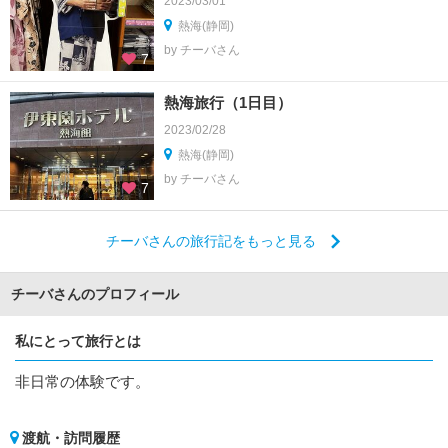
2023/03/01
熱海(静岡)
by チーバさん
7
熱海旅行（1日目）
2023/02/28
熱海(静岡)
by チーバさん
7
チーバさんの旅行記をもっと見る
チーバさんのプロフィール
私にとって旅行とは
非日常の体験です。
渡航・訪問履歴