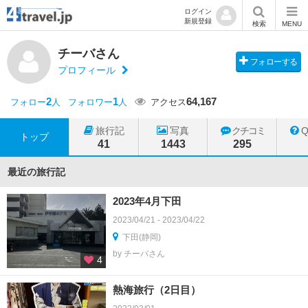
ログイン
新規登録
検索
MENU
チーバさん
フォローする
プロフィール
2
1
64,167
フォロー
人
フォロワー
人
アクセス
旅行記
写真
クチコミ
トップ
41
1443
295
最近の旅行記
2023年4月下田
2023/04/21 - 2023/04/22
下田(静岡)
by チーバさん
4
熱海旅行（2日目）