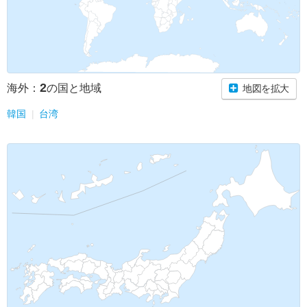
2
海外：
の国と地域
地図を拡大
韓国
台湾