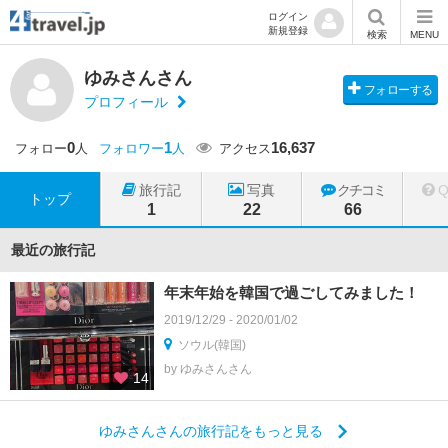
ログイン
新規登録
検索
MENU
ゆみさんさん
フォローする
プロフィール
0
1
16,637
フォロー
人
フォロワー
人
アクセス
旅行記
写真
クチコミ
トップ
1
22
66
最近の旅行記
年末年始を韓国で過ごしてみました！
2019/12/29 - 2020/01/02
ソウル(韓国)
by ゆみさんさん
14
ゆみさんさんの旅行記をもっと見る