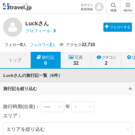
ログイン
新規登録
検索
MENU
Luckさん
フォローする
プロフィール
0
2
22,710
フォロー
人
フォロワー
人
アクセス
旅行記
写真
クチコミ
トップ
6
32
2
Luckさんの旅行記一覧（6件）
旅行記を絞り込む
旅行時期(出発)：
年
エリア：