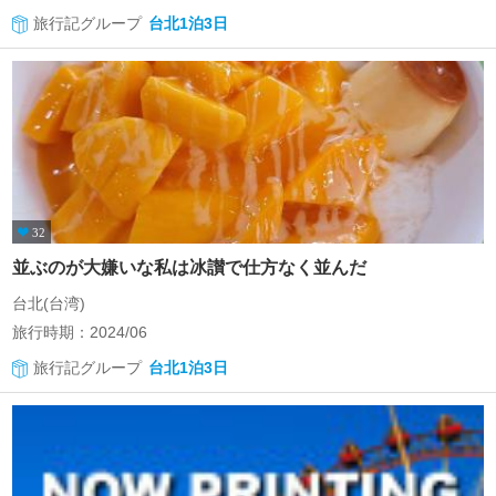
旅行記グループ
台北1泊3日
32
並ぶのが大嫌いな私は冰讃で仕方なく並んだ
台北(台湾)
旅行時期：2024/06
旅行記グループ
台北1泊3日