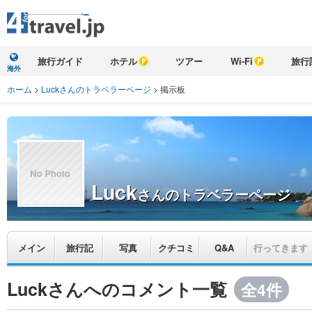
旅行ガイド
ホテル
ツアー
Wi-Fi
旅行
海外
ホーム
>
Luckさんのトラベラーページ
>
掲示板
Luck
さんのトラベラーページ
メイン
旅行記
写真
クチコミ
Q&A
行ってきます
Luckさんへのコメント一覧
全4件