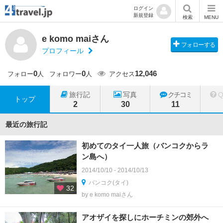
ログイン
新規登録
検索
MENU
e komo maiさん
フォローする
プロフィール
0
0
12,046
フォロー
人
フォロワー
人
アクセス
旅行記
写真
クチコミ
トップ
2
30
11
最近の旅行記
初めてのタイ一人旅（バンコクからラ
ン島へ）
2014/10/10 - 2014/10/13
バンコク(タイ)
32
by e komo maiさん
アオザイを探しにホーチミンの郊外へ