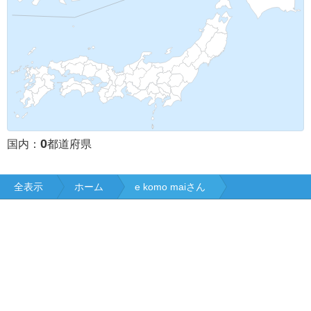
0
国内：
都道府県
全表示
ホーム
e komo maiさん