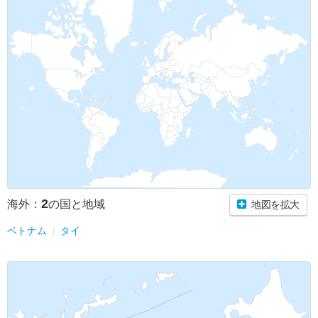
2
海外：
の国と地域
地図を拡大
ベトナム
タイ