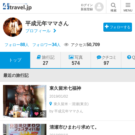
ログイン
新規登録
検索
MENU
平成元年ママさん
フォローする
プロフィール
88
34
50,709
フォロー
人
フォロワー
人
アクセス
旅行記
写真
クチコミ
トップ
27
574
97
最近の旅行記
東久留米七福神
2019/01/02
東久留米・清瀬(東京)
by 平成元年ママさん
52
清瀬市ひまわり求めて。