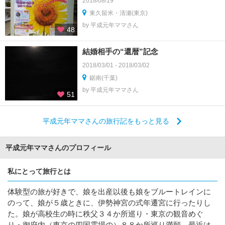
2018/08/19
東久留米・清瀬(東京)
by 平成元年ママさん
48
結婚相手の“還暦”記念
2018/03/01 - 2018/03/02
鋸南(千葉)
by 平成元年ママさん
51
平成元年ママさんの旅行記をもっと見る
平成元年ママさんのプロフィール
私にとって旅行とは
体験型の旅が好きで、娘を出産以後も娘をブルートレインに
のって、娘が５歳ときに、伊勢神宮の式年遷宮に行ったりし
た。娘が高校生の時に秩父３４か所巡り・東京の観音めぐ
り・御府内（東京の四国霊場の）８８か所巡り満願。最近は