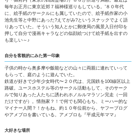
毎年お正月に東京近郊７福神様巡りもしている。’８０年代
に、絵手紙のサークルにも属していたので、絵手紙作家の小
池先生等と中野にあった?えてがみ?というスナックでよく語
りあっていた。そういう知人とかに郵便局の風景入日付印を
押して自分で漫画キャラなどの似顔絵つけて絵手紙を出すの
も楽しい～♪
自分を客観的にみた第一印象
子供の時から奥多摩や飯能などの山々に両親に連れていって
もらって、庭のように遊んでいた。
鉄道が好きで少年少女時代〜２０代は、元国鉄を100線区以上
路破。ユースホステル等のサークル活動もして、そのサーク
ルで知りあった人たちに誘われホノルルマラソン完走（一回
だけですが）。情熱家？！で何でも関心もち、ミーハー的な
マイナー人間？！かもね。約１０年位前から、ヤフーブログ
やアメブロを書いている。アメブロも『平成元年ママ』
大好きな場所