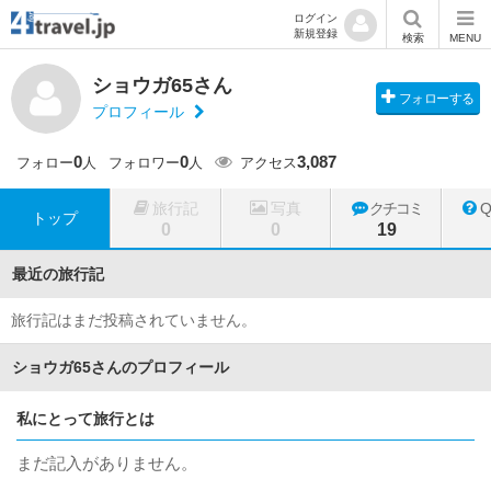
ログイン
新規登録
検索
MENU
ショウガ65さん
フォローする
プロフィール
0
0
3,087
フォロー
人
フォロワー
人
アクセス
旅行記
写真
クチコミ
トップ
0
0
19
最近の旅行記
旅行記はまだ投稿されていません。
ショウガ65さんのプロフィール
私にとって旅行とは
まだ記入がありません。