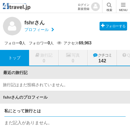
ログイン
新規登録
検索
MENU
fshrさん
フォローする
プロフィール
0
0
69,963
フォロー
人
フォロワー
人
アクセス
旅行記
写真
クチコミ
トップ
0
0
142
最近の旅行記
旅行記はまだ投稿されていません。
fshrさんのプロフィール
私にとって旅行とは
まだ記入がありません。