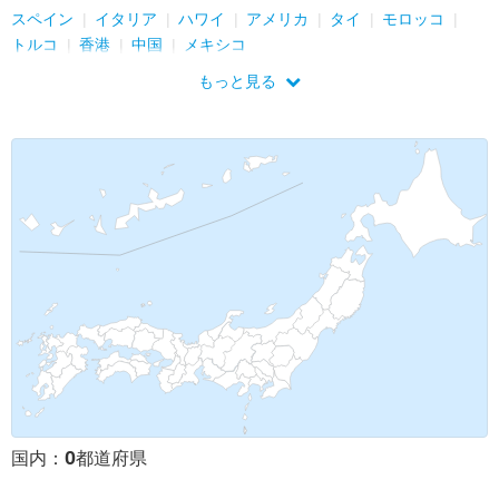
スペイン
イタリア
ハワイ
アメリカ
タイ
モロッコ
トルコ
香港
中国
メキシコ
もっと見る
0
国内：
都道府県