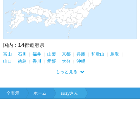
14
国内：
都道府県
富山
石川
福井
山梨
京都
兵庫
和歌山
鳥取
山口
徳島
香川
愛媛
大分
沖縄
もっと見る
全表示
ホーム
suzyさん