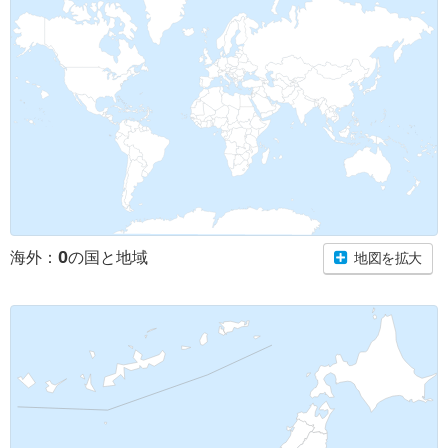
0
海外：
の国と地域
地図を拡大