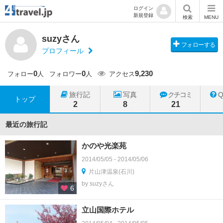
ログイン
新規登録
検索
MENU
suzyさん
フォローする
プロフィール
0
0
9,230
フォロー
人
フォロワー
人
アクセス
旅行記
写真
クチコミ
トップ
2
8
21
最近の旅行記
かのや光楽苑
2014/05/05 - 2014/05/06
片山津温泉(石川)
by suzyさん
6
立山国際ホテル