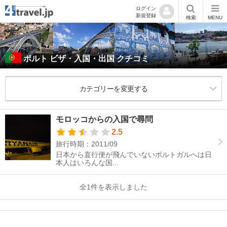
ログイン
新規登録
検索
MENU
ポルト ビザ・入国・出国 クチコミ
カテゴリーを変更する
モロッコからの入国で尋問
2.5
旅行時期：2011/09
日本から直行便が飛んでいないポルトガルへは日
本人はいろんな国...
全1件を表示しました