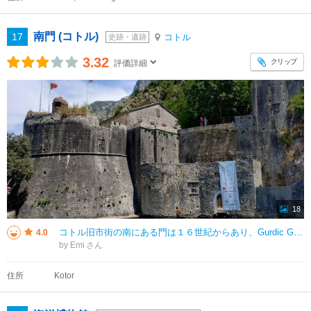
南門 (コトル)
17
コトル
史跡・遺跡
3.32
クリップ
評価詳細
18
コトル旧市街の南にある門は１６世紀からあり、Gurdic Gateとも呼ばれています。 バスターミナルから旧市街にアクセスするには南門が近いと思います。 私たちは北門から城壁を歩いてカンパナ塔やシーゲートの上を歩いて、
4.0
by Emi
住所
Kotor