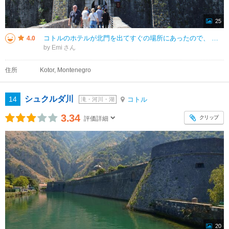
25
コトルのホテルが北門を出てすぐの場所にあったので、 何度もこの北門を通りました。 メインのシーゲートと比べると人も少なく落ち着いた雰囲気です。 北門を出るとScurda川が流れていて、Scurda橋を渡ると新市街にな
4.0
by Emi
住所
Kotor, Montenegro
シュクルダ川
14
コトル
滝・河川・湖
3.34
クリップ
評価詳細
20