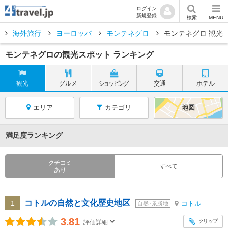
ログイン
新規登録
検索
MENU
海外旅行
ヨーロッパ
モンテネグロ
モンテネグロ 観光
モンテネグロの観光スポット ランキング
観光
グルメ
ショッピング
交通
ホテル
エリア
カテゴリ
地図
満足度ランキング
クチコミ
すべて
あり
コトルの自然と文化歴史地区
1
コトル
自然･景勝地
3.81
クリップ
評価詳細