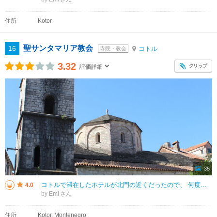
住所
Kotor
聖サンタマリア教会
16
コトル
寺院・教会
3.32
クリップ
評価詳細
35
コトルで滞在したホテルが北門の近くだったので、 何度も聖サンタマリア教会周辺をウロウロしました。 午後の旧市街の散策では、聖サンタマリア教会のブロンズの扉が開いていたので、 教会内を見学することができました。 聖サ
4.0
by Emi
住所
Kotor, Montenegro