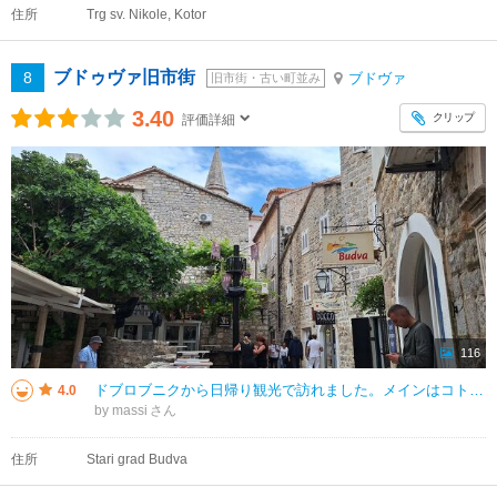
住所
Trg sv. Nikole, Kotor
ブドゥヴァ旧市街
8
ブドヴァ
旧市街・古い町並み
3.40
クリップ
評価詳細
116
ドブロブニクから日帰り観光で訪れました。メインはコトルでしたが、それだけでは面白くないので、足をのばしてみました。ただ、ドブロブニクからは３時間、コトルからでも３０分以上かかるため、日本人はあまり行く機会がないとは思います
4.0
by massi
住所
Stari grad Budva