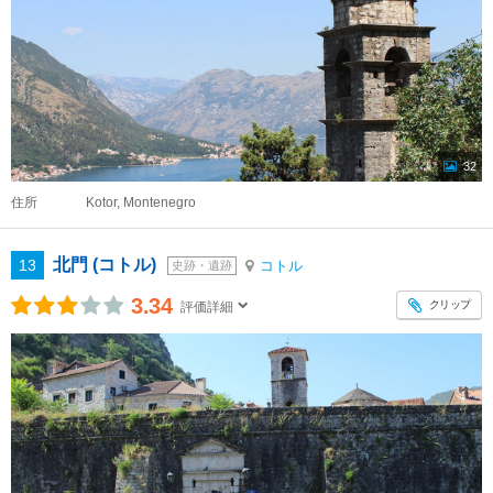
32
住所
Kotor, Montenegro
北門 (コトル)
13
コトル
史跡・遺跡
3.34
クリップ
評価詳細