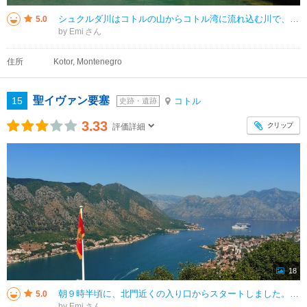
シュクルダ川はコトルの山からコトル湾に流れ込む川で、 旧市街の北側、北門からカンパナ塔に沿って見ることができます。 シュクルダ川には北門から架かる橋がシュクルダ橋で、魚も泳いでいました。 朝のシュクルダ川はエメラルド
5.0
by Emi
住所
Kotor, Montenegro
聖イヴァン要塞
15
コトル
史跡・遺跡
3.33
クリップ
評価詳細
18
朝９時半頃に、北門近くの入り口からスタートしました。 料金は１５ユーロで、１２歳の子供は無料です。 目標は途中のChurch of Our Lady of Remedyの少し先の展望台でしたが、 結局歩き続けて聖イヴ
5.0
by Emi