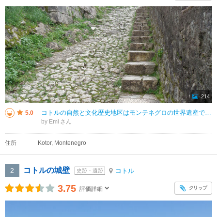
214
コトルの自然と文化歴史地区はモンテネグロの世界遺産です。 コトル湾は複雑な形をしている湾で、海岸まで迫るような山に囲まれています。 この地域には、中世、港湾都市として栄えた街が点在し、 ヴェネツィア共和国の影響を色濃
5.0
by Emi
住所
Kotor, Montenegro
コトルの城壁
2
コトル
史跡・遺跡
3.75
クリップ
評価詳細