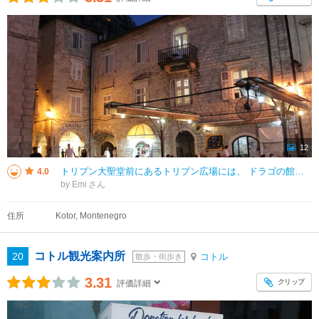
12
トリプン大聖堂前にあるトリプン広場には、 ドラゴの館があり、たくさんのレストランがあるので観光客が多く、 夜遅くまで賑わっていました。 ブラスナ広場からも近く、大聖堂の裏の細い道を南に行くと、 南門に出ます。
4.0
by Emi
住所
Kotor, Montenegro
コトル観光案内所
20
コトル
散歩・街歩き
3.31
クリップ
評価詳細