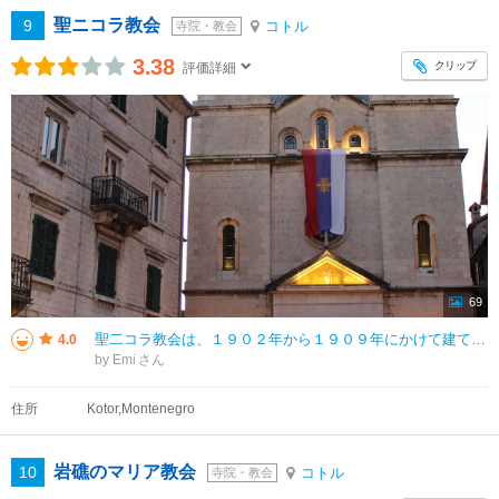
聖ニコラ教会
9
コトル
寺院・教会
3.38
クリップ
評価詳細
69
聖二コラ教会は、１９０２年から１９０９年にかけて建てられました。 ビザンティン様式で二つの塔があります。 同じ場所に１８１０年から１８９６年まで正教会がありましたが、 火災で焼け落ちてしまいました。 教会内には大き
4.0
by Emi
住所
Kotor,Montenegro
岩礁のマリア教会
10
コトル
寺院・教会