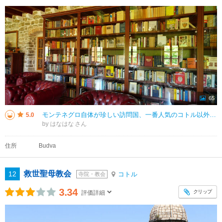
65
モンテネグロ自体が珍しい訪問国、一番人気のコトル以外にこのブドヴァまで見られたのは収穫でした。添乗員ツアーでしたが2024年版では旅程カットされてるみたいです。城壁のすぐ外側は海で、小さなドブロブニクのようでした。浜辺にも
5.0
by はなはな
住所
Budva
救世聖母教会
12
コトル
寺院・教会
3.34
クリップ
評価詳細