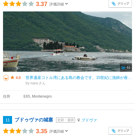
3.37
クリップ
評価詳細
51
世界遺産コトル湾にある島の教会です。15世紀に漁師が座礁した際に、見つけたマリアのイコンを祀る為に、建てられた教会。その後漁師達は漁に出る度に石を持って行き、200年掛けて作った人工島との事。とても小さな島の小さな教会です
4.0
by nara
住所
E65, Montenegro
ブドゥヴァの城塞
11
ブドヴァ
史跡・遺跡
3.35
クリップ
評価詳細