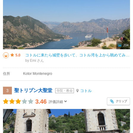
204
コトルに来たら城壁を歩いて、コトル湾を上から眺めてみたいと思っていました。 暑い中そんなに歩けないだろうと思って、最初の目的は救世聖母教会までにしていました。 ２０分くらいで教会に着いたらまだまだいける感じがして、結局
5.0
by Emi
住所
Kotor Montenegro
聖トリプン大聖堂
3
コトル
寺院・教会
3.46
クリップ
評価詳細