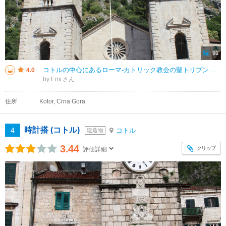
91
コトルの中心にあるローマ‐カトリック教会の聖トリプン大聖堂は、 コトルの守護聖人トリフォン（トリプン）を祭っています。 ９世紀の教会に起源し、１２世紀にロマネスク様式で建造されましたが、 １６６７年と１９７９年の地震
4.0
by Emi
住所
Kotor, Crna Gora
時計搭 (コトル)
4
コトル
建造物
3.44
クリップ
評価詳細