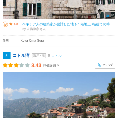
70
ベネチア人の建築家が設計した地下１階地上3階建ての時計台です。時計台の前に晒し刑にための柱があります。モンテネグロの美しい街コトル、その中心「武器広場」を囲む建物の中に、コトルのシンボル「時計塔」があります。
4.0
by 吉備津彦
住所
Kotor Crna Gora
コトル湾
5
コトル
海岸・海
3.43
クリップ
評価詳細