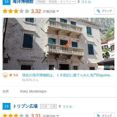
海洋博物館
18
コトル
博物館・美術館・ギャラリー
3.32
クリップ
評価詳細
18
現在の海洋博物館は、１８世紀に建てられた名門Grgurina家の邸宅でした。 ファサードはふたつのバルコニーが印象的で手すりの装飾が素晴らしいです。 海洋博物館として使用される前は、政府や軍の組織をもてなすために使われ
5.0
by Emi
住所
Kotor, Montenegro
トリプン広場
19
コトル
広場・公園
3.31
クリップ
評価詳細