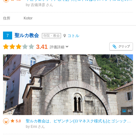
by 吉備津彦
住所
Kotor
聖ルカ教会
7
コトル
寺院・教会
3.41
クリップ
評価詳細
60
聖ルカ教会は、ビザンチン(ロマネスク様式も)とゴシック様式で１１９５年に建てられたモンテネグロで最も古い教会のひとつです。 教会内はフレスコ画で埋め尽くされていたのですが、現在は南側の壁に残るのみです。 聖ルカ教会はセ
5.0
by Emi