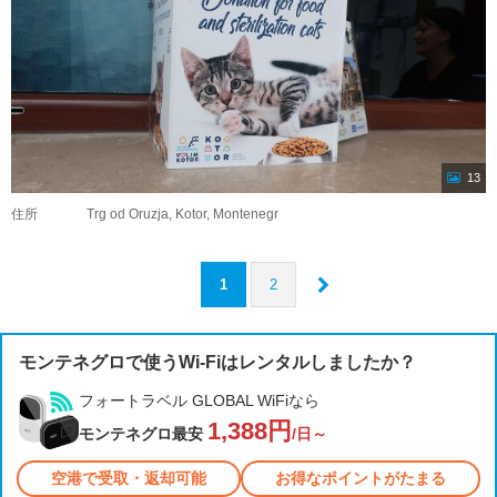
13
住所
Trg od Oruzja, Kotor, Montenegr
1
2
モンテネグロで使うWi-Fiはレンタルしましたか？
フォートラベル GLOBAL WiFiなら
1,388円
モンテネグロ最安
/日～
空港で受取・返却可能
お得なポイントがたまる