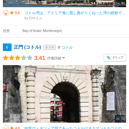
80
コトル湾は、アドリア海に面し曲がりくねった湾の総称で、 「世界一美しい湾」と称されることもあるそうです。 コトル、リサン、ティヴァト、ペラスト、ヘルツェグ・ノヴィといった中世からの町が良い状態で保存されていて、美しい自
5.0
by Emi
住所
Bay of Kotor, Montenegro
正門 (コトル)
6
コトル
建造物
3.41
クリップ
評価詳細
71
中世ヴェネツィア領であったコトルはオスマントルコとの激しい勢力争いの中で旧市街を城壁で囲んだコトル旧市街への入場門が正門です。正門を潜ると時計台などヴェネツィア様式を特徴付ける建物が目に入ります。正門内にはマリアのレリーフ
4.0