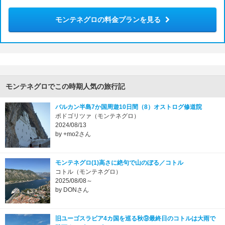
モンテネグロの料金プランを見る
モンテネグロでこの時期人気の旅行記
バルカン半島7か国周遊10日間（8）オストログ修道院
ポドゴリツァ（モンテネグロ）
2024/08/13
by +mo2さん
モンテネグロ(1)高さに絶句で山のぼる／コトル
コトル（モンテネグロ）
2025/08/08～
by DONさん
旧ユーゴスラビア4カ国を巡る秋⑨最終日のコトルは大雨で