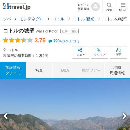
ログイン
新規登録
検索
MENU
ロッパ
モンテネグロ
コトル
コトル 観光
コトルの城壁
コトルの城壁
Walls of Kotor
史跡・遺跡
3.75
79件のクチコミ
コトル
シェア
クリップ
計画
観光の所要時間：
1-2時間
施設情報
地図
写真
Q&A
現地ツアー
クチコミ
周辺情報