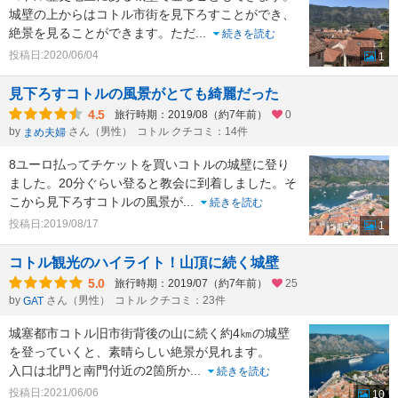
城壁の上からはコトル市街を見下ろすことができ、
絶景を見ることができます。ただ
...
続きを読む
投稿日:2020/06/04
1
見下ろすコトルの風景がとても綺麗だった
4.5
旅行時期：2019/08（約7年前）
0
by
さん（男性）
コトル クチコミ：14件
まめ夫婦
8ユーロ払ってチケットを買いコトルの城壁に登り
ました。20分ぐらい登ると教会に到着しました。そ
こから見下ろすコトルの風景が
...
続きを読む
投稿日:2019/08/17
1
コトル観光のハイライト！山頂に続く城壁
5.0
旅行時期：2019/07（約7年前）
25
by
さん（男性）
コトル クチコミ：23件
GAT
城塞都市コトル旧市街背後の山に続く約4㎞の城壁
を登っていくと、素晴らしい絶景が見れます。
入口は北門と南門付近の2箇所か
...
続きを読む
投稿日:2021/06/06
10