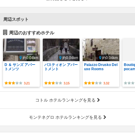
周辺スポット
周辺のおすすめホテル
約0.04km
約0.04km
約0.04km
D ＆ サンズ アパー
バスティオン アパー
Palazzo Drusko Del
Boutiq
トメンツ
トメント
uxe Rooms
poca
3.21
3.15
3.32
コトル ホテルランキングを見る
モンテネグロ ホテルランキングを見る