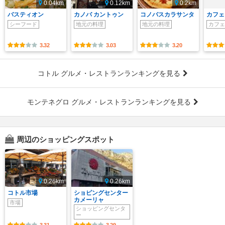
0.04km
0.12km
0.2km
バスティオン
カノバ カントゥン
コノバスカラサンタ
カフェ
シーフード
地元の料理
地元の料理
カフェ
3.32
3.03
3.20
コトル グルメ・レストランランキングを見る
モンテネグロ グルメ・レストランランキングを見る
周辺のショッピングスポット
0.26km
0.26km
コトル市場
ショピングセンター
カメーリャ
市場
ショッピングセンタ
ー