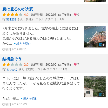
夏は登るのが大変
4.0
旅行時期：2019/07（約7年前）
0
by
さん（男性）
コトル クチコミ：1件
531233
7月末ごろに行きました。城壁の頂上にに登るには
歩くしかありません。
気温が35℃ほどある晴天の日に決行しました。
かな
...
続きを読む
1
投稿日:2019/08/11
結構急そう
2.0
旅行時期：2019/05（約7年前）
7
by
さん（女性）
コトル クチコミ：11件
まつかこ
コトルには日帰り旅行でしたので城壁ウォークはし
ませんでしたが、下から見ると結構急な道を登って
行くようです。
2
ただ、登
...
続きを読む
投稿日:2019/11/03