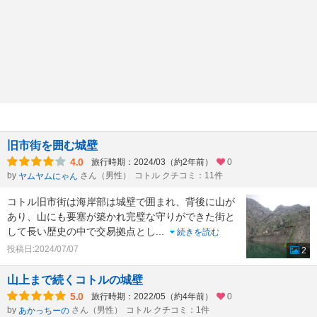
旧市街を囲む城壁
4.0
旅行時期：2024/03（約2年前）
0
by
さん（男性）
コトル クチコミ：11件
ヤムヤムにゃん
コトル旧市街は海岸部は城壁で囲まれ、背後に山が
あり、山にも要塞が築かれ完璧な守りができた街と
して長い歴史の中で交易拠点とし
...
続きを読む
投稿日:2024/07/07
2
山上まで続くコトルの城壁
5.0
旅行時期：2022/05（約4年前）
0
by
さん（男性）
コトル クチコミ：1件
あかっちーの