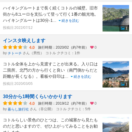
ハイキングルートまで長く続くコトルの城壁。旧市
街から8ユーロを支払って登って行く1番の観光地。
ハイキングルートは30分-1
...
続きを読む
投稿日:2022/07/12
1
インスタ映えします
4.0
旅行時期：2020/02（約7年前）
0
by
さん（男性）
コトル クチコミ：1件
チトーチ
コトル全体を上から見渡すことが出来る。入り口は
二箇所。北門の方から行くと良い（南門側からだと
距離が長くなる）。看板や目印は
...
続きを読む
投稿日:2020/03/05
1
30分から1時間くらいかかります
4.0
旅行時期：2019/12（約7年前）
0
by
さん（非公開）
コトル クチコミ：5件
暮らし旅行社
コトルらしい景色のひとつは、この城塞から見たも
のだと思いますので、ぜひ上がってみることをお勧