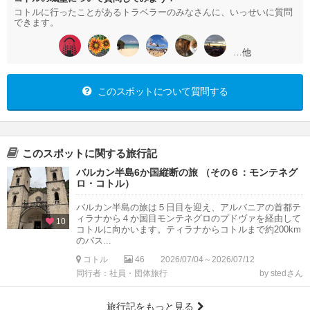
コトルに行ったことがあるトラベラーのみなさんに、いっせいに質問
できます。
…他
このスポットについて質問する
このスポットに関する旅行記
バルカン半島6か国縦断の旅 （その６：モンテネグ
ロ・コトル）
バルカン半島の旅は５日目を迎え、アルバニアの首都テ
ィラナから４か国目モンテネグロのプドヴァを経由して
10
コトルに向かいます。ティラナからコトルまで約200km
のバス...
コトル
46
2026/07/04～2026/07/12
同行者：社員・団体旅行
by stedさん
旅行記をもっと見る