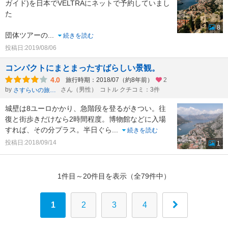
ガイド)を日本でVELTRAにネットで予約していまし
た
8
団体ツアーの
...
続きを読む
投稿日:2019/08/06
コンパクトにまとまったすばらしい景観。
4.0
旅行時期：2018/07（約8年前）
2
by
さん（男性）
コトル クチコミ：3件
さすらいの旅人マー
城壁は8ユーロかかり、急階段を登るがきつい。往
復と街歩きだけなら2時間程度。博物館などに入場
すれば、その分プラス。半日ぐら
...
続きを読む
投稿日:2018/09/14
1
1件目～20件目を表示（全79件中）
1
2
3
4