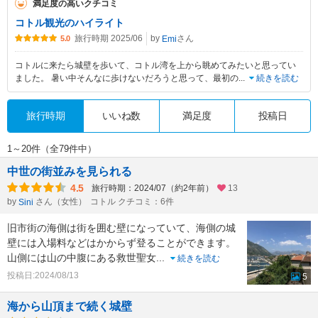
満足度の高いクチコミ
コトル観光のハイライト
旅行時期 2025/06
by
さん
Emi
5.0
コトルに来たら城壁を歩いて、コトル湾を上から眺めてみたいと思ってい
ました。 暑い中そんなに歩けないだろうと思って、最初の
...
続きを読む
旅行時期
いいね数
満足度
投稿日
1～20件（全79件中）
中世の街並みを見られる
4.5
旅行時期：2024/07（約2年前）
13
by
さん（女性）
コトル クチコミ：6件
Sini
旧市街の海側は街を囲む壁になっていて、海側の城
壁には入場料などはかからず登ることができます。
山側には山の中腹にある救世聖女
...
続きを読む
投稿日:2024/08/13
5
海から山頂まで続く城壁