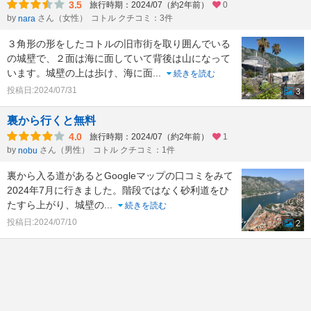
3.5
旅行時期：2024/07（約2年前）
0
by
さん（女性）
コトル クチコミ：3件
nara
３角形の形をしたコトルの旧市街を取り囲んでいる
の城壁で、２面は海に面していて背後は山になって
います。城壁の上は歩け、海に面
...
続きを読む
投稿日:2024/07/31
3
裏から行くと無料
4.0
旅行時期：2024/07（約2年前）
1
by
さん（男性）
コトル クチコミ：1件
nobu
裏から入る道があるとGoogleマップの口コミをみて
2024年7月に行きました。階段ではなく砂利道をひ
たすら上がり、城壁の
...
続きを読む
投稿日:2024/07/10
2