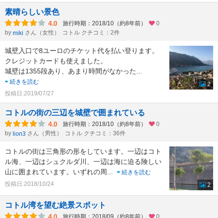
素晴らしい景色
4.0
旅行時期：2018/10（約8年前）
0
by
さん（女性）
コトル クチコミ：2件
miki
城壁入口で8ユーロのチケット代を払い登ります。
クレジットカードも使えました。
城壁は1355段あり、あまり時間がなかった
...
続きを読む
2
投稿日:2019/07/27
コトルの街の三辺を城壁で囲まれている
4.0
旅行時期：2018/10（約8年前）
0
by
さん（男性）
コトル クチコミ：36件
lion3
コトルの街は三角形の形をしています。一辺はコト
ル海、一辺はシュクルダ川、一辺は海に迫る険しい
山に囲まれています。いずれの周
...
続きを読む
投稿日:2018/10/24
2
コトル湾を望む絶景スポット
4.0
旅行時期：2018/09（約8年前）
0