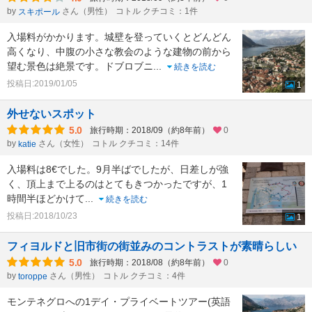
by
さん（男性）
コトル クチコミ：1件
スキポール
入場料がかかります。城壁を登っていくとどんどん
高くなり、中腹の小さな教会のような建物の前から
望む景色は絶景です。ドブロブニ
...
続きを読む
投稿日:2019/01/05
1
外せないスポット
5.0
旅行時期：2018/09（約8年前）
0
by
さん（女性）
コトル クチコミ：14件
katie
入場料は8€でした。9月半ばでしたが、日差しが強
く、頂上まで上るのはとてもきつかったですが、1
時間半ほどかけて
...
続きを読む
投稿日:2018/10/23
1
フィヨルドと旧市街の街並みのコントラストが素晴らしい
5.0
旅行時期：2018/08（約8年前）
0
by
さん（男性）
コトル クチコミ：4件
toroppe
モンテネグロへの1デイ・プライベートツアー(英語