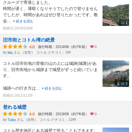
クルーズで寄港しました。
時間が遅く、薄暗くなりそうでしたので登りません
でしたが、時間があればぜひ登りたかったです。教
会
...
続きを読む
1
投稿日:2019/10/08
旧市街とコトル湾の絶景
4.0
旅行時期：2019/08（約7年前）
0
by
さん（女性）
コトル クチコミ：3件
Ma
コトル旧市街地の背後の山の上には城跡(城塞)があ
り、旧市街地から城跡まで城壁がずっと続いていま
す。
3
城跡への行き方は
...
続きを読む
投稿日:2021/11/26
登れる城壁
4.0
旅行時期：2019/08（約7年前）
0
by
さん（女性）
コトル クチコミ：10件
Tubo
コトル歴史地区にある城壁で登ることもできます。