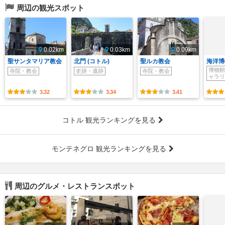
周辺の観光スポット
0.02km
0.03km
0.09km
聖サンタマリア教会
北門 (コトル)
聖ルカ教会
海洋博
博物館
寺院・教会
史跡・遺跡
寺院・教会
ャラリ
3.32
3.34
3.41
コトル 観光ランキングを見る
モンテネグロ 観光ランキングを見る
周辺のグルメ・レストランスポット