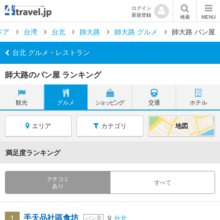
ログイン
新規登録
検索
MENU
ジア
台湾
台北
師大路
師大路 グルメ
師大路 パン屋
台北 グルメ・レストラン
師大路のパン屋 ランキング
観光
グルメ
ショッピング
交通
ホテル
エリア
カテゴリ
地図
満足度ランキング
クチコミ
すべて
あり
手天品社區食坊
1
台北
パン屋