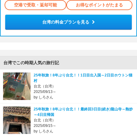
空港で受取・返却可能
お得なポイントがたまる
台湾の料金プランを見る
台湾でこの時期人気の旅行記
25年秋旅！8年ぶり台北！！1日目出入国～2日目ホウトン猫
村
台北（台湾）
2025/09/13～
by しろさん
25年秋旅！8年ぶり台北！！最終回3日目(続き)龍山寺～熱炒
～4日目帰国
台北（台湾）
2025/09/15～
by しろさん