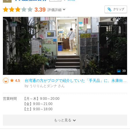
3.39
クリップ
評価詳細
39
台湾通の方がブログで紹介していた「手天品」に、永康街をずんずん南下して行ってみました。 閉店間際でしたが、美味しそうなお菓子がいっぱい。 「如意巻」という名のシナモンクッキー、くるみ入りデーツ、パイナップルケーキを
4.5
by うりりんとダンナ
営業時間
【月～木】9:00～20:00
【金】9:00～21:00
【土】9:00～18:00
もっと見る