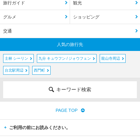
旅行ガイド
観光
グルメ
ショッピング
交通
人気の旅行先
士林 シーリン
九分 キュウフン / ジォウフェン
龍山寺周辺
台北駅周辺
西門町
キーワード検索
PAGE TOP
ご利用の前にお読みください。