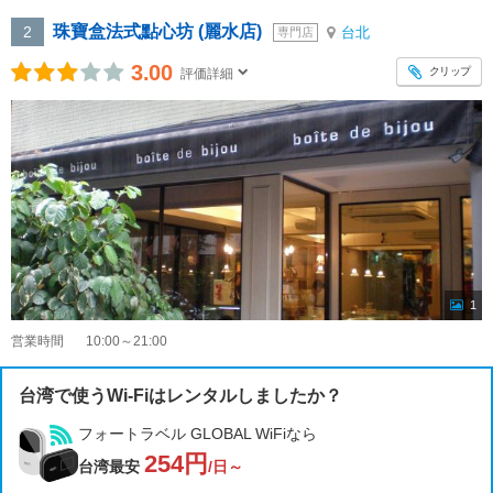
珠寶盒法式點心坊 (麗水店)
2
台北
専門店
3.00
クリップ
評価詳細
1
営業時間
10:00～21:00
台湾で使うWi-Fiはレンタルしましたか？
フォートラベル GLOBAL WiFiなら
254円
台湾最安
/日～