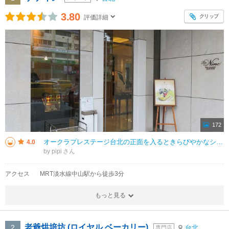
3.80
クリップ
評価詳細
172
オークラプレステージ台北の正面を入るときらびやかなシャンデリアが。その左手には赤い絨毯個の階段があり、その隣に店舗を構えている。店内は長方形で広くはない。店内の奥突き当たりがレジ。お目当てはパイナップルケーキ。箱も1つ1つ
4.0
by pipi
アクセス
MRT淡水線中山駅から徒歩3分
もっと見る
老爺烘培坊 (ロイヤル ベーカリー)
2
台北
専門店