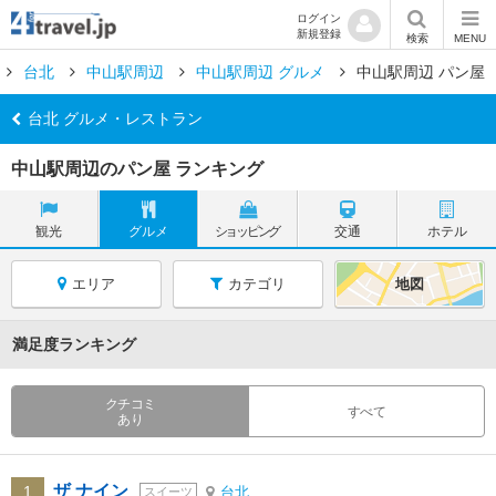
ログイン
新規登録
検索
MENU
台北
中山駅周辺
中山駅周辺 グルメ
中山駅周辺 パン屋
台北 グルメ・レストラン
中山駅周辺のパン屋 ランキング
観光
グルメ
ショッピング
交通
ホテル
エリア
カテゴリ
地図
満足度ランキング
クチコミ
すべて
あり
ザ ナイン
1
台北
スイーツ