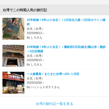
台湾でこの時期人気の旅行記
25年秋旅！8年ぶり台北！！1日目出入国～2日目ホウトン猫
村
台北（台湾）
2025/09/13～
by しろさん
25年秋旅！8年ぶり台北！！最終回3日目(続き)龍山寺～熱炒
～4日目帰国
台北（台湾）
2025/09/15～
by しろさん
一人旅最高！またまた台湾へGO♪１日目
台北（台湾）
2025/10/30～
by ハッシュドポテトさん
台湾の旅行記一覧を見る