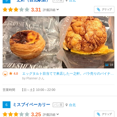
5
台北
パン屋
3.31
クリップ
評価詳細
19
エッグタルト目当てで来店した一之軒。バラ売りのパイナップルケーキも購入しました ほかにもパンの品揃えが多く、ヌガークラッカーのパッケージを見ても高級感があります エッグタルトは表面の焼き目がしっかりついていて、中は
4.0
by Planner
営業時間
【日～土】10:00～22:00
ミスブイベーカリー
6
台北
パン屋
3.25
クリップ
評価詳細