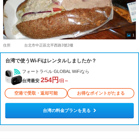
1
住所
台北市中正區北平西路3號2樓
台湾で使うWi-Fiはレンタルしましたか？
フォートラベル GLOBAL WiFiなら
254円
台湾最安
/日～
空港で受取・返却可能
お得なポイントがたまる
台湾の料金プランを見る