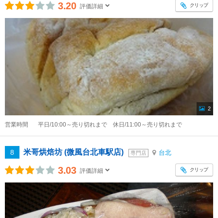
3.20
クリップ
評価詳細
2
営業時間
平日/10:00～売り切れまで 休日/11:00～売り切れまで
米哥烘焙坊 (微風台北車駅店)
8
台北
専門店
3.03
クリップ
評価詳細