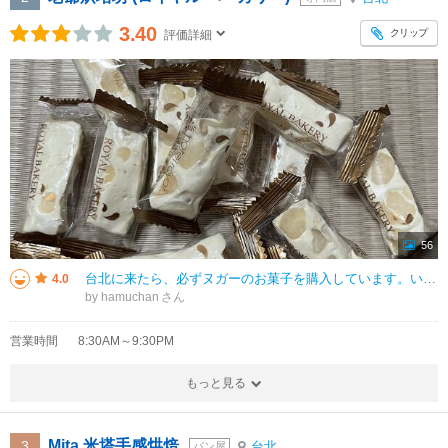
3.40
クリップ
評価詳細
56
台北に来たら、必ずヌガーのお菓子を購入しています。いろいろなお店で売られていますが、こちらのお店のヌガーが、1番のお気に入りです。 大袋と小袋、2種類あります。そんなにお安くはないですが、ほどよくナッツも入っていて本当に
4.0
by hamuchan
営業時間
8:30AM～9:30PM
もっと見る
Mita 米塔手感烘焙
3
台北
パン屋