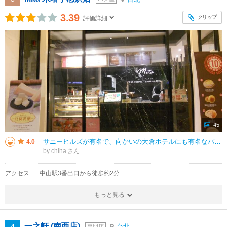
3.39
クリップ
評価詳細
45
サニーヒルズが有名で、向かいの大倉ホテルにも有名なパイナップルケーキがありますが、このパン屋さんのもがオススメ。 4年ぶりに行きましたが、パイナップルケーキは値上がりしていました。 値上がりしたサニーヒルズと同じ値段に
4.0
by chiha
アクセス
中山駅3番出口から徒歩約2分
もっと見る
一之軒 (南西店)
4
台北
専門店