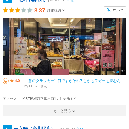
3.37
クリップ
評価詳細
37
葱のクラッカー? 何ですかそれ? しかもヌガーを挟むんですか?? それが美味しいと.. 半信半疑で、買ってみました。 済みません、私がまちがってました。嵌ってしまいました。 ちょっとしか食べてない(はず)のに
4.0
by LC520
アクセス
MRT民權西路駅出口1より徒歩すぐ
もっと見る
一之軒（台北駅店）