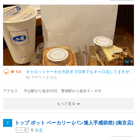
4
キャロットケーキが大好きで日本でもキャロ活してますが、台湾では初めてキャロットケーキを食べました。大きくて甘さは控えめ。人参感はしっかりあるけどスパイスはそこまで強くない。トッピング以外に生地にもナッツがごろごろ入っていて
5.0
by アデリーヌ
アクセス
中山駅から徒歩10分、雙連駅から徒歩５～６分
もっと見る
トップ ポット ベーカリー (パン達人手感烘焙) (南京店)
7
台北
パン屋