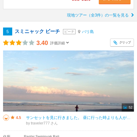
現地ツアー（全3件）の一覧を見る
スミニャック ビーチ
5
バリ島
ビーチ
3.40
クリップ
評価詳細
52
サンセットを見に行きました。 昼に行った時よりも人が沢山来ていました。 あちこちで写真を撮っていますが、砂浜が広いの混雑ということはなく全然きになりませんでした。 あいにく水平線あたりに雲がたまっていて日の入りは見ら
4.5
by traveler777
住所
Pantai Seminyak Bali