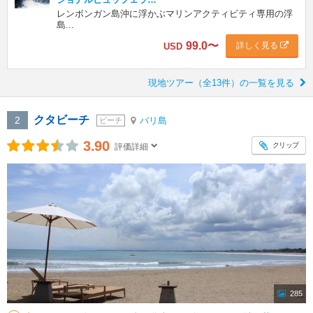
レンボンガン島沖に浮かぶマリンアクティビティ専用の浮
島...
99.0
〜
詳しく見る
USD
現地ツアー（全13件）の一覧を見る
クタビーチ
2
バリ島
ビーチ
3.90
クリップ
評価詳細
285