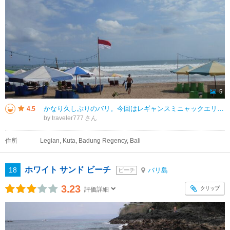
5
かなり久しぶりのバリ。今回はレギャンスミニャックエリアにも数泊したので、連日いきました。 以前より物売りが減った気がしました。 ビーチカフェ？レストラン？の呼び込みは相変わらずだけど、しつこくはなく。 缶コーラ200
4.5
by traveler777
住所
Legian, Kuta, Badung Regency, Bali
ホワイト サンド ビーチ
18
バリ島
ビーチ
3.23
クリップ
評価詳細