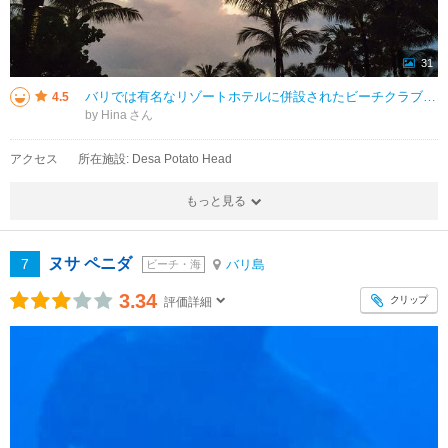
31
バリでは有名なリゾートホテルに併設されたビーチクラブで、プール2つと広めのラウンジが海に面してあり、音楽がかかっていてチルな雰囲気です。 ホテル併設なだけあってかサービスの方がちゃんとした接客だった印象があります。 お
4.5
by Hina
アクセス
所在施設: Desa Potato Head
もっと見る
ヌサ ペニダ
7
バリ島
ビーチ・海
3.34
クリップ
評価詳細