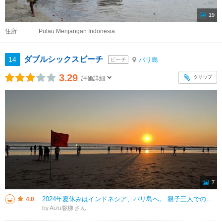
19
住所
Pulau Menjangan Indonesia
ダブルシックスビーチ
14
バリ島
ビーチ
3.29
クリップ
評価詳細
7
2024年夏休みはインドネシア、バリ島へ。 親子三人での訪問になります。 ダブルシックスビーチまでは徒歩５分ほどのところのホテルに滞在していましたが、 ビーチ沿いには専用のビーチクラブがありました。 そこでビーチタ
4.0
by Aizu磐梯