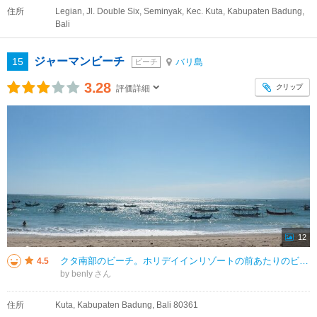
住所
Legian, Jl. Double Six, Seminyak, Kec. Kuta, Kabupaten Badung,
Bali
ジャーマンビーチ
15
バリ島
ビーチ
3.28
クリップ
評価詳細
12
クタ南部のビーチ。ホリデイインリゾートの前あたりのビーチです。 ビーチは賑わっていますが、人多すぎで混んでいるということはありません。 海には船が何隻も浮かんでいました。 昼と夕方に行きましたが、夕方の日没時には多く
4.5
by benly
住所
Kuta, Kabupaten Badung, Bali 80361