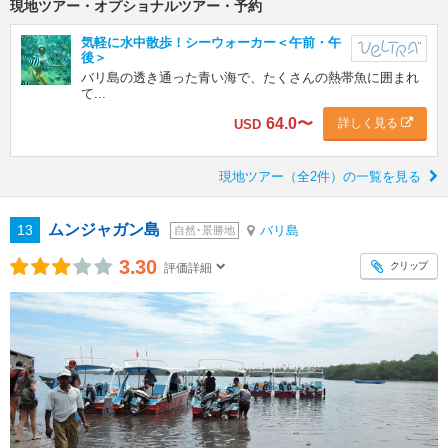
現地ツアー・オプショナルツアー・予約
気軽に水中散歩！シーウォーカー＜午前・午
後＞
バリ島の透き通った青い海で、たくさんの熱帯魚に囲まれ
て...
64.0
〜
詳しく見る
USD
現地ツアー（全2件）の一覧を見る
ムンジャガン島
13
バリ島
自然･景勝地
3.30
クリップ
評価詳細