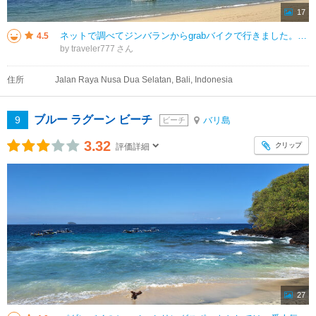
17
ネットで調べてジンバランからgrabバイクで行きました。 入口で5000払って入ります。 ビーチベッドもあるし、ビーチレストランで注文してパラソルテーブルで頂くこともできました。 メニューはどれもお手頃価格。しつこい
4.5
by traveler777
住所
Jalan Raya Nusa Dua Selatan, Bali, Indonesia
ブルー ラグーン ビーチ
9
バリ島
ビーチ
3.32
クリップ
評価詳細
27