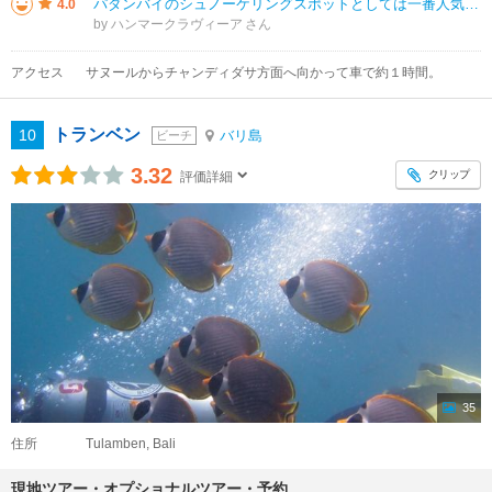
パダンバイのシュノーケリングスポットとしては一番人気だが、シュノーケルを楽しむ場合はボートチャーターで沖に出るのが基本。ビーチエントリーの場合は波が高いので、浅瀬で小さな魚を愛でるのがよいようだ。欧米人はビーチベッドで日光
4.0
by ハンマークラヴィーア
アクセス
サヌールからチャンディダサ方面へ向かって車で約１時間。
トランベン
10
バリ島
ビーチ
3.32
クリップ
評価詳細
35
住所
Tulamben, Bali
現地ツアー・オプショナルツアー・予約