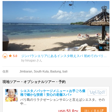
162
ジンバランエリアにあるインスタ映えスパ 初めてのバリ島旅行でしたので ドイバリカーチャーターがスパもやっていると 担当ガイドのナオちゃんに教えてくれました ドイバリカーチャーターとウブド観光行きましたが バリ島の
5.0
by hirugao
住所
Jimbaran, South Kuta, Badung, bali
現地ツアー・オプショナルツアー・予約
シエスタ／パッケージメニュー＜お手ごろ価
格で確かな技術！安心の老舗スパ＞
バリ島のリラクゼーションサロンと言えばシエスタ。その
中...
51.0
〜
詳しく見る
USD