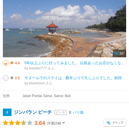
157
5年以上ぶりに行ってみました。 以前あったお店がなくなっていたり、新しく良さげなお店ができていたり、ビーチ沿もだいぶ変わった気がします。 特に自転車ロードと徒歩ロードと分かれるエリア（気にせず利用している人もいたが）が
4.0
by traveler777
サヌールでのステイは、数年ぶりで久しぶりでした。前回はまったく興味がなかったので知りませんでしたが、朝ビーチで無料のヨガがありました。観光客というよりも？ローカルの人が多そうでしたが、観光客もオッケーでした。
2.5
by bluemoon
住所
Jalan Pantai Sanur, Sanur, Bali
ジンバラン ビーチ
4
バリ島
ビーチ
3.64
クリップ
評価詳細