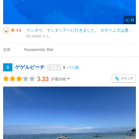
21
マンボウ、マンタツアーに行きました。 ヌサペニダは透明度が高く、サンゴもきれいでした。 マンタポイントに行くと、探すことなく潜水したらすぐにマンタに出会うことができました。 また、ブラックマンタにも会えたのはよかった
4.0
by saako
住所
Nusapenida, Bali
ゲゲルビーチ
8
バリ島
ビーチ
3.33
クリップ
評価詳細