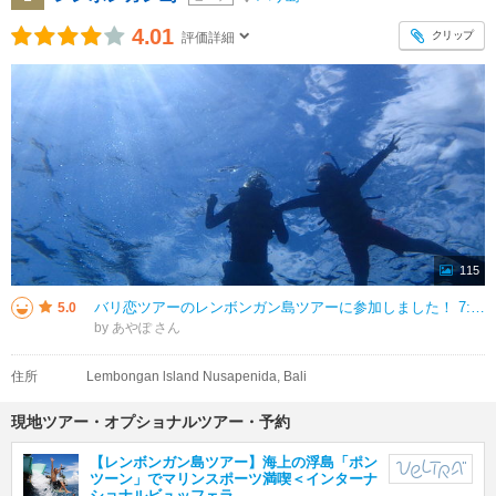
4.01
クリップ
評価詳細
115
バリ恋ツアーのレンボンガン島ツアーに参加しました！ 7:00ホテル送迎 8:30港着 お土産さん観光 9:00レンボンガン島出発 10:00レンボンガン島到着 ①シュノーケリング ②マングローブ探索
5.0
by あやぽ
住所
Lembongan lsland Nusapenida, Bali
現地ツアー・オプショナルツアー・予約
【レンボンガン島ツアー】海上の浮島「ポン
ツーン」でマリンスポーツ満喫＜インターナ
ショナルビュッフェラ…