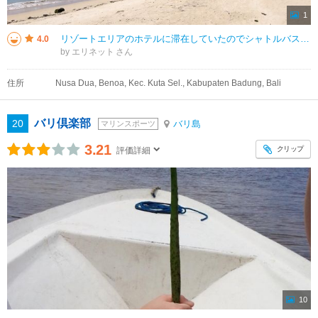
1
リゾートエリアのホテルに滞在していたのでシャトルバスで来ました。 海は遠浅ではなく波も高いので泳ぐというよりはサーフィン向けみたいでした。 スクールも開催されていました。 ホテルの専用エリアはチェアが置いてあり、タオ
4.0
by エリネット
住所
Nusa Dua, Benoa, Kec. Kuta Sel., Kabupaten Badung, Bali
バリ倶楽部
20
バリ島
マリンスポーツ
3.21
クリップ
評価詳細
10