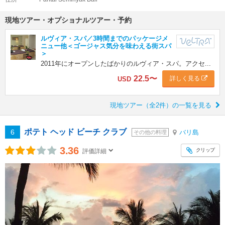
現地ツアー・オプショナルツアー・予約
ルヴィア・スパ／3時間までのパッケージメ
ニュー他＜ゴージャス気分を味わえる街スパ
＞
2011年にオープンしたばかりのルヴィア・スパ。アクセ...
22.5
〜
詳しく見る
USD
現地ツアー（全2件）の一覧を見る
ポテト ヘッド ビーチ クラブ
6
バリ島
その他の料理
3.36
クリップ
評価詳細