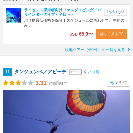
ライセンス保持者向けファンダイビング／バ
リインターダイブ＜半日〜＞
バリ島最低価格を保証！スケジュールにあわせて、午前の
み...
65.0
〜
詳しく見る
USD
現地ツアー（全1件）の一覧を見る
タンジュンベノアビーチ
11
バリ島
ビーチ
3.31
クリップ
評価詳細