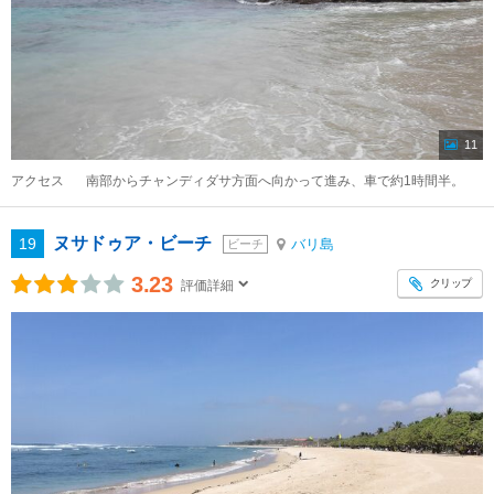
11
アクセス
南部からチャンディダサ方面へ向かって進み、車で約1時間半。
ヌサドゥア・ビーチ
19
バリ島
ビーチ
3.23
クリップ
評価詳細