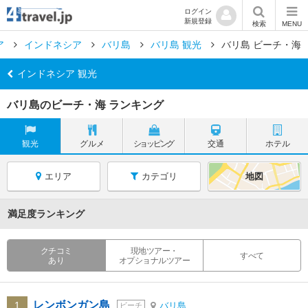
ログイン
新規登録
検索
MENU
ア
インドネシア
バリ島
バリ島 観光
バリ島 ビーチ・海
インドネシア 観光
バリ島のビーチ・海 ランキング
観光
グルメ
ショッピング
交通
ホテル
エリア
カテゴリ
地図
満足度ランキング
クチコミ
現地ツアー・
すべて
あり
オプショナルツアー
レンボンガン島
1
バリ島
ビーチ