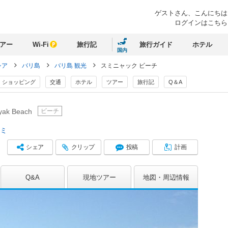
ゲストさん、
こんにちは
ログインはこちら
アー
Wi-Fi
旅行記
旅行ガイド
ホテル
国内
シア
バリ島
バリ島 観光
スミニャック ビーチ
ショッピング
交通
ホテル
ツアー
旅行記
Q＆A
ビーチ
yak Beach
コミ
シェア
クリップ
投稿
計画
Q&A
現地ツアー
地図
周辺情報