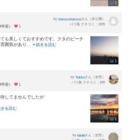
1
by
さん（非公開）
marucomaruco
バリ島 クチコミ：18件
約8年前）
1
とても美しくておすすめです。クタのビーチ
た雰囲気があり
...
続きを読む
1
by
さん（女性）
Yukko
バリ島 クチコミ：8件
約9年前）
1
期待してませんでしたが
続きを読む
1
by
さん（女性）
kikiiiii