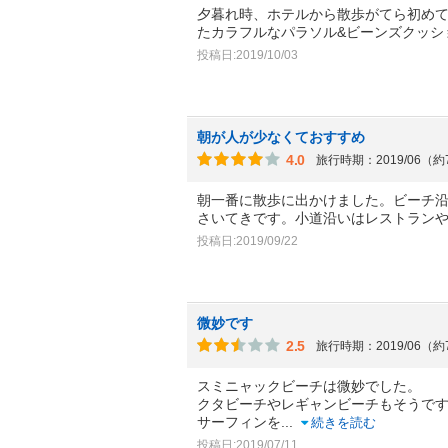
夕暮れ時、ホテルから散歩がてら初め
たカラフルなパラソル&ビーンズクッシ
投稿日:2019/10/03
朝が人が少なくておすすめ
4.0
旅行時期：2019/06（
朝一番に散歩に出かけました。ビーチ
さいてきです。小道沿いはレストラン
投稿日:2019/09/22
微妙です
2.5
旅行時期：2019/06（
スミニャックビーチは微妙でした。
クタビーチやレギャンビーチもそうで
サーフィンを
...
続きを読む
投稿日:2019/07/11