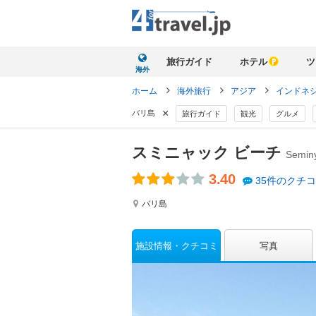
旅行ガイド
ホテル
ツ
海外
ホーム
海外旅行
アジア
インドネ
×
バリ島
旅行ガイド
観光
グルメ
スミニャック ビーチ
Semin
3.40
35件のクチ
バリ島
施設情報
クチコミ
写真