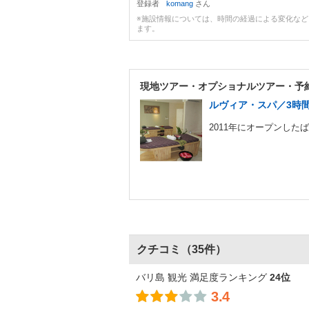
登録者
komang
さん
※施設情報については、時間の経過による変化な
ます。
現地ツアー・
オプショナルツアー・予
ルヴィア・スパ／3時間
2011年にオープンした
クチコミ
（35件）
バリ島 観光 満足度ランキング
24位
3.4