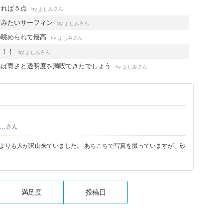
ければ５点
by
さん
よしみ
てみたいサーフィン
by
さん
よしみ
の眺められて最高
by
さん
よしみ
！！！
by
さん
よしみ
れば青さと透明度を満喫できたでしょう
by
さん
よしみ
さん
raveler777
よりも人が沢山来ていました。 あちこちで写真を撮っていますが、砂
満足度
投稿日