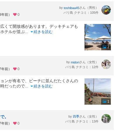
by
さん（男性）
toshibaa45
バリ島 クチコミ：105件
約3年前）
0
で広くて開放感があります。デッキチェアも
級ホテルが並ぶ
...
続きを読む
2
by
さん（女性）
midori
バリ島 クチコミ：12件
約7年前）
0
ションが有名で、ビーチに並んだたくさんの
れ時だったので
...
続きを読む
1
チで。
by
さん（女性）
四季
バリ島 クチコミ：13件
約7年前）
0