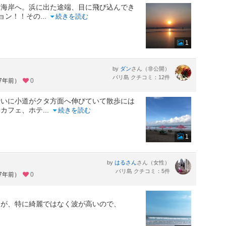
て海岸へ。浜に出た途端、目に飛び込んでき
ョン！！その
...
続きを読む
1
by
さん（非公開）
ダン
バリ島 クチコミ：12件
約7年前）
0
沿いに小道がクタ方面へ伸びていて散歩には
やカフェ、ホテ
...
続きを読む
1
by
さん（女性）
はるさん
バリ島 クチコミ：5件
約7年前）
0
すが、特に綺麗ではなく波が高いので、