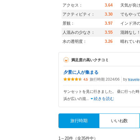
アクセス：
3.64
天気が良
アクティビティ：
3.30
でもやっ
景観：
3.97
インド洋
人混みの少なさ：
3.55
混雑なし
水の透明度：
3.26
晴れてい
満足度の高いクチコミ
夕景に人が集まる
旅行時期 2024/06
by
t
4.5
サンセットを見に行きました。 昼に行った時
続きを読む
浜が広いの混
...
旅行時期
いいね数
1～20件（全35件中）