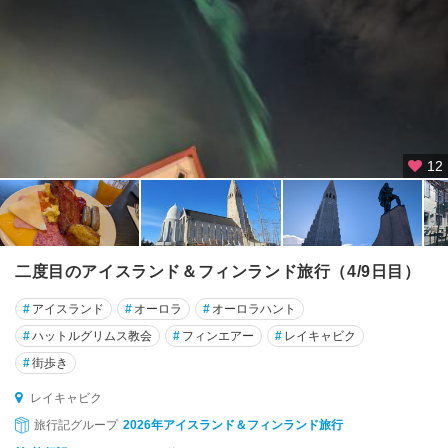
12
二度目のアイスランド＆フィンランド旅行（4/9日目）
#
アイスランド
#
オーロラ
#
オーロラハント
#
ハットルグリムス教会
#
フィンエアー
#
レイキャビク
#
街歩き
レイキャビク
旅行記グループ
2026年アイスランド＆フィンランド旅行