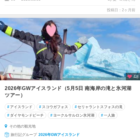
投稿日：2ヶ月前
48
2026年GWアイスランド（5月5日 南海岸の滝と氷河湖
ツアー）
#
アイスランド
#
スコウガフォス
#
セリャラントスフォスの滝
#
ダイヤモンドビーチ
#
ヨークルサルロン氷河湖
#
一人旅
その他の観光地
旅行記グループ
2026年GWアイスランド