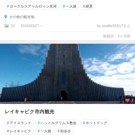
#
ヨークルスアゥルロゥン氷河
#
一人旅
#
絶景
その他の観光地
33
2026/03/27～
by seattle55017さん
投稿日：3ヶ月前
7
レイキャビク市内観光
#
アイスランド
#
ハットルグリムス教会
#
ホットドッグ
#
レイキャビク
#
一人旅
#
街歩き