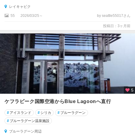
レイキャビク
55
2026/03/25～
by seattle55017さん
投稿日：3ヶ月前
5
ケフラビーク国際空港からBlue Lagoonへ直行
#
アイスランド
#
シリカ
#
ブルーラグーン
#
ブルーラグーン温泉施設
ブルーラグーン周辺