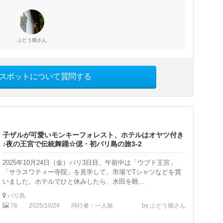
さん
ぶどう畑
スポットについて質問する
子ザルが可愛いモンキーフォレスト、ホテルはオヤツ付き
♪夜の王宮で伝統舞踊☆偲・初バリ島の旅3-2
2025年10月24日（金）バリ3日目、午前中は「ウブド王宮」
「サラスワティー寺院」を見学して、市場でTシャツなどを買
いました。ホテルでひと休みしたら、水田を眺...
バリ島
76
2025/10/24
同行者：一人旅
by ぶどう畑さん