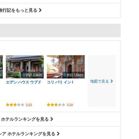
旅行記をもっと見る
m
約0.14km
約0.16km
地図で見る
エデン ハウス ウブド
コリ バリ イン I
3.15
3.10
 ホテルランキングを見る
シア ホテルランキングを見る