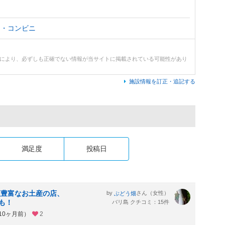
ー・コンビニ
どにより、必ずしも正確でない情報が当サイトに掲載されている可能性があり
施設情報を訂正・追記する
満足度
投稿日
類豊富なお土産の店、
by
さん（女性）
ぶどう畑
も！
バリ島 クチコミ：15件
約10ヶ月前）
2