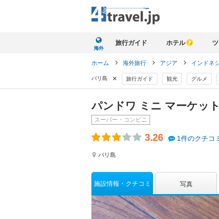
旅行ガイド
ホテル
ツ
海外
ホーム
海外旅行
アジア
インドネ
×
バリ島
旅行ガイド
観光
グルメ
パンドワ ミニ マーケッ
スーパー・コンビニ
3.26
1件のクチコ
バリ島
施設情報
クチコミ
写真