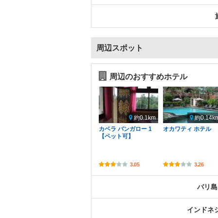
周辺スポット
周辺のおすすめホテル
約0.1km
約0.14k
カベラ バンガロー 1
オカワティ ホテル
【ペット可】
3.05
3.26
バリ島
インドネ