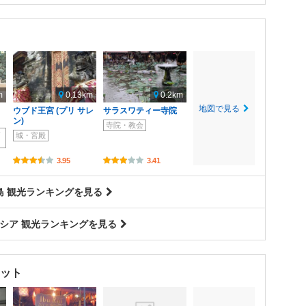
m
0.13km
0.2km
地図で見る
ウブド王宮 (プリ サレ
サラスワティー寺院
ン)
寺院・教会
サ
城・宮殿
3.95
3.41
島 観光ランキングを見る
シア 観光ランキングを見る
ット