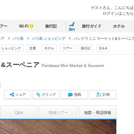
ゲストさん、
こんにちは
ログインはこちら
アー
Wi-Fi
旅行記
旅行ガイド
ホテル
国内
シア
バリ島
バリ島 ショッピング
パンドワ ミニ マーケット&スーベニ
ショッピング
交通
ホテル
ツアー
旅行記
Q＆A
ト&スーベニア
Pandawa Mini Market & Souvenir
ミ
シェア
クリップ
投稿
計画
Q&A
現地ツアー
地図
周辺情報