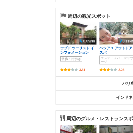
周辺の観光スポット
0.09km
0.11k
ウブド ツーリスト イ
ベジアユ アウトドア
ンフォメーション
スパ
エステ・スパ・マッ
散歩・街歩き
ージ
3.31
3.23
バリ
インドネ
周辺のグルメ・レストランスポ